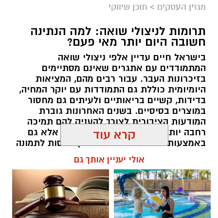
מגזין העסקים
>
תוכן שיווקי
תרומות לניצולי שואה: למה הנתינה
חשובה היום יותר מאי פעם?
בישראל חיים עדיין אלפי ניצולי שואה
המתמודדים עם אתגרים שאינם מסתיימים
magnific
בזיכרונות העבר. עבור רבים מהם, המציאות
היומיומית כוללת גם התמודדות עם יוקר המחיה,
אחד הדברים הראשונים שכל גולש בודק כשהוא
בדידות, קשיים בריאותיים ולעיתים גם מחסור
נכנס לפרופיל הוא מספר העוקבים. לכן, לא מעט
במוצרים בסיסיים. בשנים האחרונות גוברת
אנשים מחפשים פתרונות שיסייעו להם להגדיל את
המודעות הציבורית לצורך להעניק להם תמיכה
החשבון במהירות, כאשר אחת האפשרויות
רחבה יותר, לא רק באמצעות המדינה אלא גם
קרא עוד
באמצעות החברה האזרחית. כאן נכנסות לתמונה
הפופולריות היא
קניית עוקבים באינסטגרם
.
עמותות הפועלות לאורך כל השנה ומצליחות
אולי יעניין אותך גם
להפוך כל מעשה נתינה לסיוע ממשי.
אבל האם מדובר במהלך חכם? האם הוא באמת
יכול לעזור לצמיחת החשבון, ומה חשוב לבדוק לפני
תוכן שיווקי / 16:39 05.08.26
שבוחרים שירות כזה? במאמר הזה תמצאו את כל
המידע החשוב, היתרונות, החסרונות והטיפים