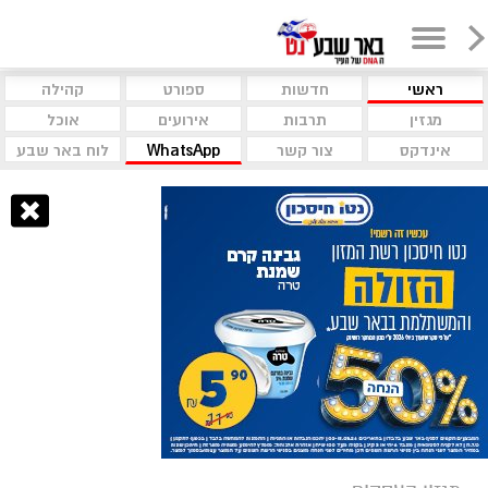
ראשי
חדשות
ספורט
קהילה
מגזין
תרבות
אירועים
אוכל
אינדקס
צור קשר
WhatsApp
לוח באר שבע