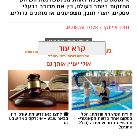
החזקות ביותר בעולם, בין אם מדובר בבעלי
עסקים, יוצרי תוכן, משפיענים או מותגים גדולים.
תוכן שיווקי / 17:28 06.08.26
קרא עוד
אולי יעניין אותך גם
תגים:
קניית עוקבים באינסטגרם
חוויית הקיץ המושלמת: הכל
☎ לחצו כאן לרשימת עורכי דין
במקום אחד ברשת הקאנטרי-
בבאר שבע - אינדקס באר שבע
חודשיים + חודש מתנה (כולל
נט
החגים!)