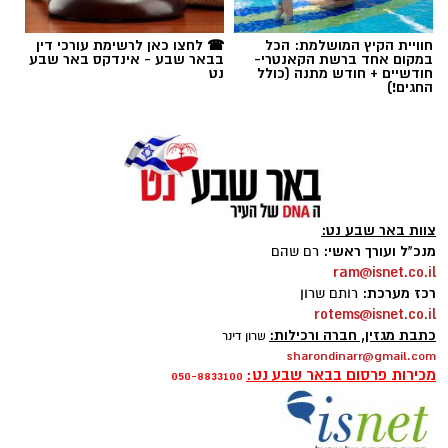
שיעזרו לכם לקבל החלטה נכונה
.
חוויית הקיץ המושלמת: הכל
☎ לחצו כאן לרשימת עורכי דין
במקום אחד ברשת הקאנטרי-
בבאר שבע - אינדקס באר שבע
מהי קניית עוקבים באינסטגרם
?
חודשיים + חודש מתנה (כולל
נט
תגים:
בשיתוף עמותת חסדי נעמי
החגים!)
תרומות לניצולי שואה אינן מסתכמות בהעברת מזון
או כסף. הן יוצרות תחושת ביטחון, מעניקות יחס
אישי ומעבירות מסר ברור של הכרת תודה והערכה
לאנשים שעברו את אחד הפרקים הקשים ביותר
צוות באר שבע נט:
בהיסטוריה האנושית. פעילותה של חסדי נעמי
מנכ"ל ועורך ראשי:
רם שהם
מבוססת בדיוק על העיקרון הזה – הענקת סיוע
ram@isnet.co.il
רכז מערכת:
רותם שרון
מכבד, מקצועי ומתמשך, המותאם לצרכים
rotems@isnet.co.il
המשתנים של ניצולי השואה לאורך השנה.
כתבת מגזין, חברה ורכילות:
שרון דינר
sharondinarr@gmail.com
מכירות פרסום בבאר שבע נט:
050-8833100
קניית עוקבים באינסטגרם היא שירות המאפשר
להגדיל את מספר העוקבים בפרופיל באמצעות
רכישת חבילות עוקבים מספקים שונים. כיום קיימים