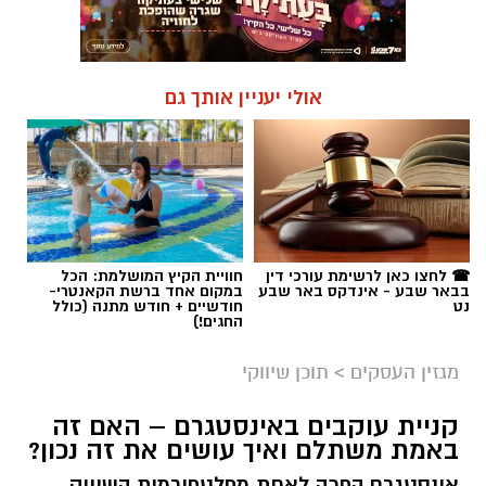
אולי יעניין אותך גם
☎ לחצו כאן לרשימת עורכי דין
חוויית הקיץ המושלמת: הכל
בבאר שבע - אינדקס באר שבע
במקום אחד ברשת הקאנטרי-
נט
חודשיים + חודש מתנה (כולל
החגים!)
מגזין העסקים
>
תוכן שיווקי
קניית עוקבים באינסטגרם – האם זה
באמת משתלם ואיך עושים את זה נכון?
אינסטגרם הפכה לאחת מפלטפורמות השיווק