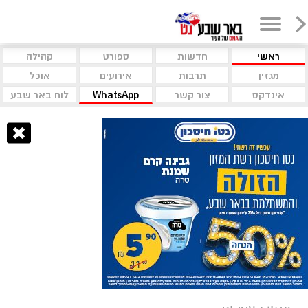
ראשי
חדשות
ספורט
קהילה
מגזין
תרבות
אירועים
אוכל
אינדקס
צור קשר
WhatsApp
לוח באר שבע