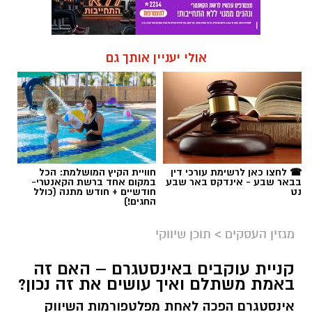
אולי יעניין אותך גם
☎ לחצו כאן לרשימת עורכי דין
חוויית הקיץ המושלמת: הכל
בבאר שבע - אינדקס באר שבע
במקום אחד ברשת הקאנטרי-
נט
חודשיים + חודש מתנה (כולל
החגים!)
מגזין העסקים
>
תוכן שיווקי
קניית עוקבים באינסטגרם – האם זה
באמת משתלם ואיך עושים את זה נכון?
אינסטגרם הפכה לאחת מפלטפורמות השיווק