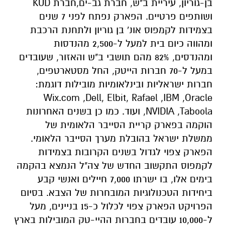
בן-גוריון, עיריית ב"ש, חברת גב-ים,חברת KUD
ושותפים פרטיים. הפארק נפתח לפני 7 שנים
בצמידות לקמפוס אונ' בן גוריון ולתחנת הרכבת
ומהווה כיום בית למעל ל-2,500 מהנדסות
ומהנדסים, 82% מהם תושבי ב"ש והאזור, שעובדים
במעל ל-70 חברות הייטק, החל מסטארטפים,
חברות ישראליות ובינלאומיות מובילות דוגמת:
Wix.com ,Dell, Elbit, Rafael ,IBM ,Oracle
,NVIDIA ,Taboola ועוד. כמו כן בשנים האחרונות
הוקמה בפארק קריית הסייבר הלאומית של
ממשלת ישראל בהובלת מערך הסייבר הלאומי.
הפארק צפוי לגדול בשנים הקרובות בצמידות
לקמפוס התקשוב החדש של צה"ל הנמצא בהקמה
בימים אלו, בו ישרתו 7,000 חיילים ואנשי קבע
ביחידות הטכנולוגיות המובחרות של הצבא. בסיום
הפרויקט הפארק צפוי לכלול כ-15 בניינים, מעל
ל-10,000 עובדים בחברות ההיי-טק המובילות בארץ