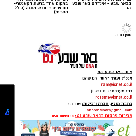
☎ לחצו כאן לרשימת עורכי דין
חוויית הקיץ המושלמת: הכל
בבאר שבע - אינדקס באר שבע
במקום אחד ברשת הקאנטרי-
מהי קניית עוקבים באינסטגרם
?
נט
חודשיים + חודש מתנה (כולל
תגים:
בשיתוף עמותת חסדי נעמי
החגים!)
תרומות לניצולי שואה אינן מסתכמות בהעברת מזון
או כסף. הן יוצרות תחושת ביטחון, מעניקות יחס
טוען כתבה...
אישי ומעבירות מסר ברור של הכרת תודה והערכה
לאנשים שעברו את אחד הפרקים הקשים ביותר
בהיסטוריה האנושית. פעילותה של חסדי נעמי
מבוססת בדיוק על העיקרון הזה – הענקת סיוע
צוות באר שבע נט:
מכבד, מקצועי ומתמשך, המותאם לצרכים
מנכ"ל ועורך ראשי:
רם שהם
המשתנים של ניצולי השואה לאורך השנה.
ram@isnet.co.il
רכז מערכת:
רותם שרון
rotems@isnet.co.il
קניית עוקבים באינסטגרם היא שירות המאפשר
כתבת מגזין, חברה ורכילות:
שרון דינר
sharondinarr@gmail.com
להגדיל את מספר העוקבים בפרופיל באמצעות
מכירות פרסום בבאר שבע נט:
050-8833100
רכישת חבילות עוקבים מספקים שונים. כיום קיימים