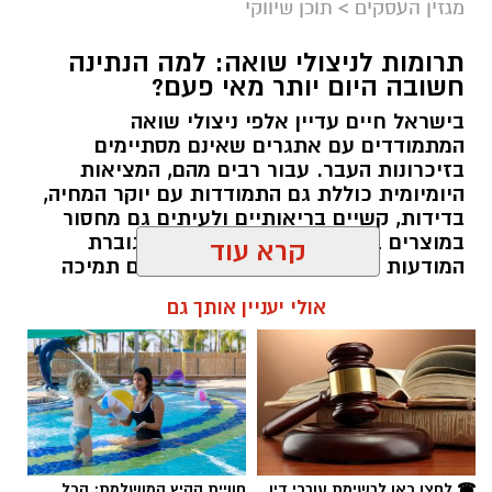
מגזין העסקים
>
תוכן שיווקי
תרומות לניצולי שואה: למה הנתינה
חשובה היום יותר מאי פעם?
בישראל חיים עדיין אלפי ניצולי שואה
המתמודדים עם אתגרים שאינם מסתיימים
magnific
בזיכרונות העבר. עבור רבים מהם, המציאות
היומיומית כוללת גם התמודדות עם יוקר המחיה,
אחד הדברים הראשונים שכל גולש בודק כשהוא
בדידות, קשיים בריאותיים ולעיתים גם מחסור
נכנס לפרופיל הוא מספר העוקבים. לכן, לא מעט
במוצרים בסיסיים. בשנים האחרונות גוברת
אנשים מחפשים פתרונות שיסייעו להם להגדיל את
המודעות הציבורית לצורך להעניק להם תמיכה
החשבון במהירות, כאשר אחת האפשרויות
רחבה יותר, לא רק באמצעות המדינה אלא גם
קרא עוד
באמצעות החברה האזרחית. כאן נכנסות לתמונה
הפופולריות היא
קניית עוקבים באינסטגרם
.
עמותות הפועלות לאורך כל השנה ומצליחות
אולי יעניין אותך גם
להפוך כל מעשה נתינה לסיוע ממשי.
אבל האם מדובר במהלך חכם? האם הוא באמת
יכול לעזור לצמיחת החשבון, ומה חשוב לבדוק לפני
תוכן שיווקי / 16:39 05.08.26
שבוחרים שירות כזה? במאמר הזה תמצאו את כל
המידע החשוב, היתרונות, החסרונות והטיפים
שיעזרו לכם לקבל החלטה נכונה
.