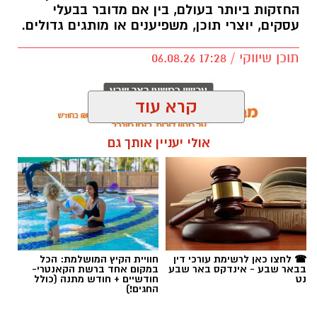
החזקות ביותר בעולם, בין אם מדובר בבעלי
עסקים, יוצרי תוכן, משפיענים או מותגים גדולים.
תוכן שיווקי / 17:28 06.08.26
קרא עוד
אולי יעניין אותך גם
תגים:
קניית עוקבים באינסטגרם
☎ לחצו כאן לרשימת עורכי דין
חוויית הקיץ המושלמת: הכל
בבאר שבע - אינדקס באר שבע
במקום אחד ברשת הקאנטרי-
נט
חודשיים + חודש מתנה (כולל
החגים!)