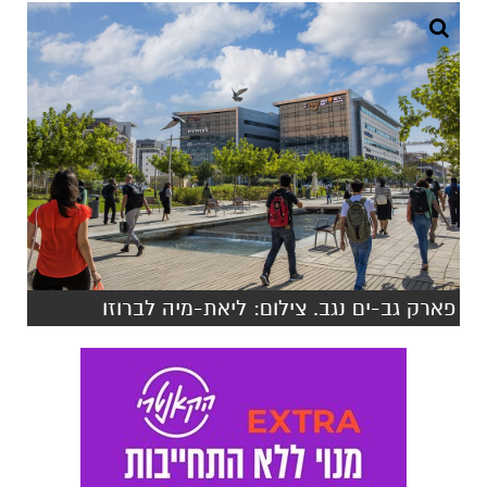
פארק גב-ים נגב. צילום: ליאת-מיה לברוזו