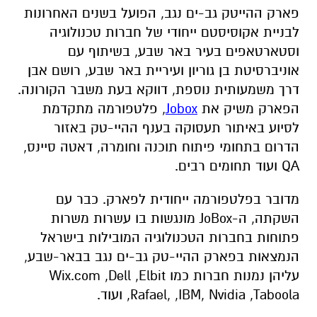
פארק ההייטק גב-ים נגב, הפועל בשנים האחרונות
לבניית אקוסיסטם ייחודי של חברות טכנולוגיה
וסטארטאפים בעיר באר שבע, בשיתוף עם
אוניברסיטת בן גוריון ועיריית באר שבע, רושם אבן
דרך משמעותית נוספת, דווקא בעת משבר הקורונה.
הפארק משיק את
Jobox
, פלטפורמה מתקדמת
לסיוע באיתור תעסוקה בענף ההיי-טק באזור
הדרום בתחומי פיתוח תוכנה וחומרה, דאטה סיינס,
QA ועוד תחומים רבים.
מדובר בפלטפורמה ייחודית לפארק. כבר עם
השקתה, ה-JoBox
מונגשות בו עשרות משרות
פתוחות בחברות הטכנולוגיה המובילות בישראל
הנמצאות בפארק ההיי-טק גב-ים נגב בבאר-שבע,
עליהן נמנות חברות כמו
Wix.com ,Dell ,Elbit
,Rafael, ,IBM, Nvidia ,Taboola ועוד.