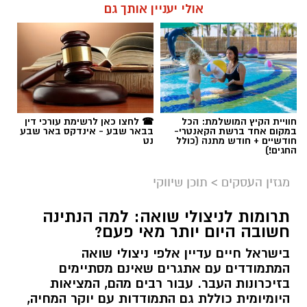
אולי יעניין אותך גם
תגים:
קניית עוקבים באינסטגרם
חוויית הקיץ המושלמת: הכל
☎ לחצו כאן לרשימת עורכי דין
במקום אחד ברשת הקאנטרי-
בבאר שבע - אינדקס באר שבע
חודשיים + חודש מתנה (כולל
נט
החגים!)
מגזין העסקים
>
תוכן שיווקי
תרומות לניצולי שואה: למה הנתינה
חשובה היום יותר מאי פעם?
בישראל חיים עדיין אלפי ניצולי שואה
המתמודדים עם אתגרים שאינם מסתיימים
magnific
בזיכרונות העבר. עבור רבים מהם, המציאות
היומיומית כוללת גם התמודדות עם יוקר המחיה,
אחד הדברים הראשונים שכל גולש בודק כשהוא