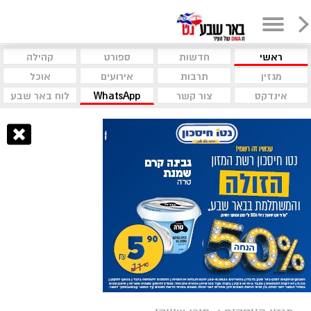
ראשי
חדשות
ספורט
קהילה
מגזין
תרבות
אירועים
אוכל
אינדקס
צור קשר
WhatsApp
לוח באר שבע