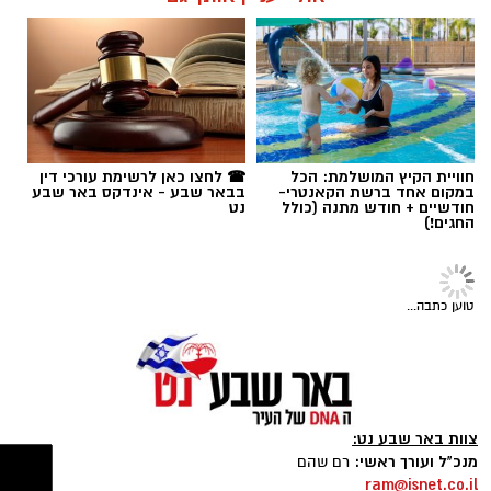
אולי יעניין אותך גם
תגים:
הפחתת מזונות
חוויית הקיץ המושלמת: הכל
☎ לחצו כאן לרשימת עורכי דין
במקום אחד ברשת הקאנטרי-
בבאר שבע - אינדקס באר שבע
חודשיים + חודש מתנה (כולל
נט
החגים!)
באדיבות חסדי נעמי
טוען כתבה...
הצרכים של ניצולי השואה משתנים, והסיוע חייב
להשתנות איתם
צילום : פזית אסולין
צוות באר שבע נט: