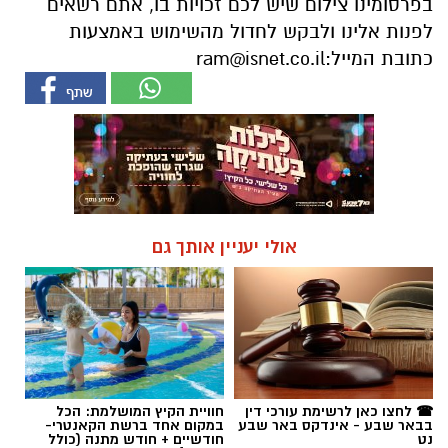
בפרסומינו צילום שיש לכם זכויות בו, אתם רשאים
לפנות אלינו ולבקש לחדול מהשימוש באמצעות
כתובת המייל:
ram@isnet.co.il
אולי יעניין אותך גם
☎ לחצו כאן לרשימת עורכי דין
חוויית הקיץ המושלמת: הכל
בבאר שבע - אינדקס באר שבע
במקום אחד ברשת הקאנטרי-
נט
חודשיים + חודש מתנה (כולל