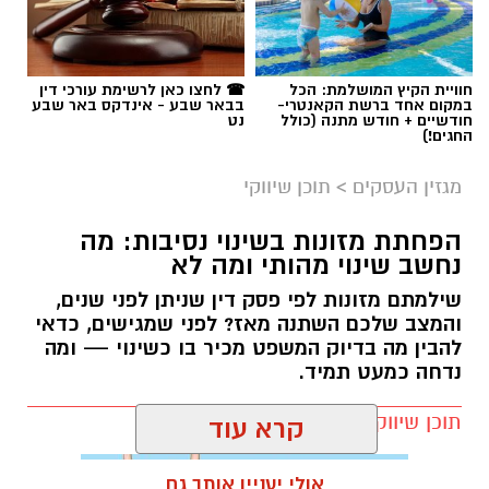
חוויית הקיץ המושלמת: הכל
☎ לחצו כאן לרשימת עורכי דין
במקום אחד ברשת הקאנטרי-
בבאר שבע - אינדקס באר שבע
חודשיים + חודש מתנה (כולל
נט
תגים:
בשיתוף עמותת חסדי נעמי
החגים!)
מגזין העסקים
>
תוכן שיווקי
תרומות לניצולי שואה אינן מסתכמות בהעברת מזון
או כסף. הן יוצרות תחושת ביטחון, מעניקות יחס
הפחתת מזונות בשינוי נסיבות: מה
אישי ומעבירות מסר ברור של הכרת תודה והערכה
נחשב שינוי מהותי ומה לא
לאנשים שעברו את אחד הפרקים הקשים ביותר
שילמתם מזונות לפי פסק דין שניתן לפני שנים,
בהיסטוריה האנושית. פעילותה של חסדי נעמי
והמצב שלכם השתנה מאז? לפני שמגישים, כדאי
מבוססת בדיוק על העיקרון הזה – הענקת סיוע
להבין מה בדיוק המשפט מכיר בו כשינוי — ומה
מכבד, מקצועי ומתמשך, המותאם לצרכים
נדחה כמעט תמיד.
המשתנים של ניצולי השואה לאורך השנה.
תוכן שיווקי / 09:19 05.08.26
קרא עוד