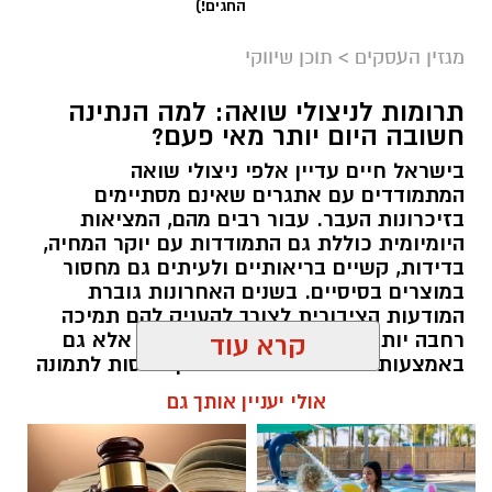
החגים!)
מגזין העסקים
>
תוכן שיווקי
תרומות לניצולי שואה: למה הנתינה
חשובה היום יותר מאי פעם?
בישראל חיים עדיין אלפי ניצולי שואה
המתמודדים עם אתגרים שאינם מסתיימים
בזיכרונות העבר. עבור רבים מהם, המציאות
היומיומית כוללת גם התמודדות עם יוקר המחיה,
בדידות, קשיים בריאותיים ולעיתים גם מחסור
במוצרים בסיסיים. בשנים האחרונות גוברת
המודעות הציבורית לצורך להעניק להם תמיכה
רחבה יותר, לא רק באמצעות המדינה אלא גם
קרא עוד
באמצעות החברה האזרחית. כאן נכנסות לתמונה
עמותות הפועלות לאורך כל השנה ומצליחות
אולי יעניין אותך גם
להפוך כל מעשה נתינה לסיוע ממשי.
תוכן שיווקי / 16:39 05.08.26