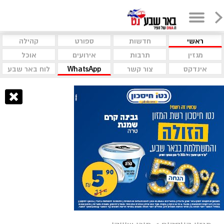
ראשי
חדשות
ספורט
קהילה
מגזין
תרבות
אירועים
אוכל
אינדקס
צור קשר
WhatsApp
לוח באר שבע