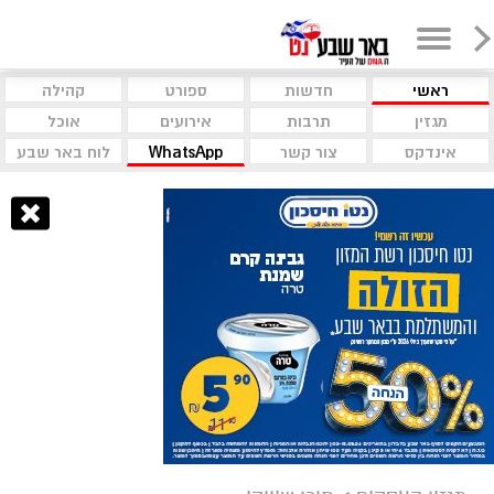
ראשי
חדשות
ספורט
קהילה
מגזין
תרבות
אירועים
אוכל
אינדקס
צור קשר
WhatsApp
לוח באר שבע