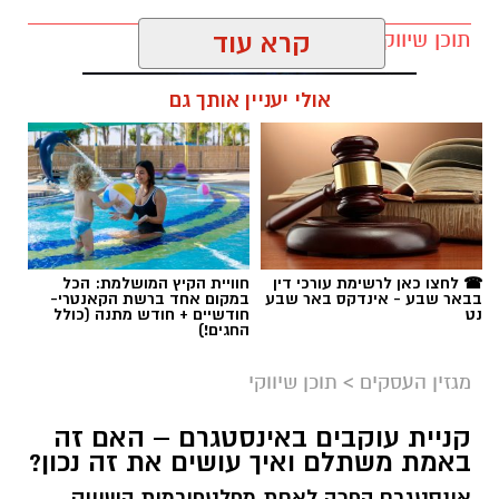
תוכן שיווקי / 10:38 09.08.26
קרא עוד
אולי יעניין אותך גם
תגים:
בשיתוף שרפים
☎ לחצו כאן לרשימת עורכי דין
חוויית הקיץ המושלמת: הכל
בבאר שבע - אינדקס באר שבע
במקום אחד ברשת הקאנטרי-
נט
חודשיים + חודש מתנה (כולל
החגים!)
מגזין העסקים
>
תוכן שיווקי
קניית עוקבים באינסטגרם – האם זה
באמת משתלם ואיך עושים את זה נכון?
אינסטגרם הפכה לאחת מפלטפורמות השיווק