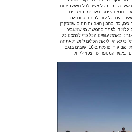
אשונה כבר בגיל צעיר לכל נושא פיתוח
אים דומים שיהפכו את זמן המסכים
איר טעם של עוד. לפתוח להם את
כים, כדי להבין האם זה תחום שמסקרן
ים ללמוד ולפתח בהמשך. מי שמעביר
הקורסים הם בוגרי 8200 כך שאנחנו באמת עושים הכל כדי לצמצם כל
י' כי לא היו לי את הכלים לעשות את זה
או כי לא הכרתי או נחשפתי". נציין כי תוכנית "נגב קוד" פועלת ב-18 ישובים בנגב