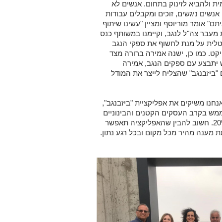
ת ולהביא לזינוק בתחום. אנשים לא
נשים ניגשים, זוכים ומקבלים עבודות
ם" אומר מוריוסף ומציין "עשינו שיתוף
מעבר צה"ל לנגב, וקיימנו במשותף כנס
טלית על מנת לחשוף את ספקי הנגב
ט. כמו כן, ישנה אמירה ברורה מצד
חות 10% מכלל הרכש יתבצע עם ספקים הנגב, אמירה
"ביזבנגב" שהצליח לייצר את המודל
נחנו משיקים את אפליקציית "ביזבנגב",
 ממש בקרב העסקים הקטנים והבינוניים
בנגב ותעלה את רמת השימוש במערכת 20%. חשוב להבין שהאפליקציה תאפשר
 מענה מהיר מכל מקום ובכל רגע נתון.