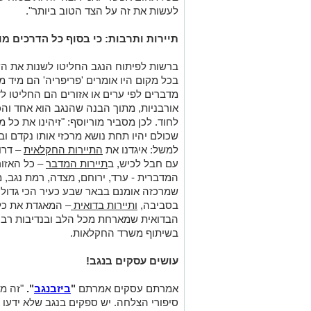
לעשות את זה על הצד הטוב ביותר".
תיירות ותרבות: כי בסוף כל הדרכים מו
ברשות לפיתוח הנגב החליטו לשנות את 
בכל מקום היו אומרים 'פריפריה' הם מיד 
מדברים לפי ערים או אזורים הם החליטו לד
אורבניות, מתוך הבנה שהנגב הוא אחד והכ
לחוד. לכן מסביר מוריוסף: "זיהינו את כל 
שכולם יהיו תחת נושא מרכזי אותו נקדם וב
למשל: איגדנו את
התיירות החקלאית
– דרו
עם חבל לכיש, ב
תיירות המדבר
– כל האזור
המדברית - ערד, ירוחם, מצדה, רמת נגב, 
שמרכזה אומנם בבאר שבע כעיר הכי גדולה
בסביבה,
ותיירות בדואית
– המאגדת את כל
הבדואית שמארחת מכל הלב ובנדיבות רב
בשיתוף משרד החקלאות.
עושים עסקים בנגב!
אמרתם עסקים אמרתם
"
ביזבנגב
".
"זה מי
סיפורי הצלחה. יש ספקים בנגב שלא ידעו 