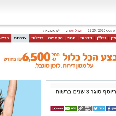
|
המייל האדום
|
לפרסום באתר
זין
נדל"ן
תרבות
תמוז
הקמפוס
רכילות
צרכנות
בריאו
המנכ"ל הכי חברתי: משה מוריוסף סוגר 3 שנים ברשות