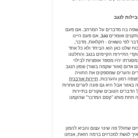
בילות לנגב
השפה בה מדברים על המרחב. אם פעם
מתקנים ואומרים
נגב
, אם פעם היינו
בר לפי נושאים - חקלאות, מדבר,
וח שלנו כאן הוא הביחד ולא כל אחד
מוקדי התיירות הקיימים בנגב והחלטנו
מסגרתו יהיו מספר אופציות לבילוי
ם אדום (אזור שקמה בשור) וצפון הנגב
ים והערים שמספקים את החוויה
מצפה רמון והערבות,
תיירות אורבנית
 באזור אבל היא גם פונה לערים אחרות
 הדברים הטובים שקורים בתיירות
ה תחת מותג "קסם המדבר" שהקמנו
זם שחולל פה שינוי עצום והביא להמון
איך לגשת למכרזים ברמה הזאת, אנחנו