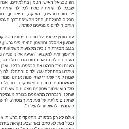
הפוטנציאל האישי הטמון בתלמידים, ואנחנ
שבכל ילד יש את היכולת ולכל ילד יש את 
ילד טוב במדעים, במוזיקה, בתיאטרון, בספ
הכלים להצלחה, החל מחשיפה דרך העמקת
אותם הילדים מעוניינים לפתח".
עוד מוסיף לספר על תוכנית ייחודית שהוק
שמעון אמסלם והמאמן הנצחי פיני גרשון, ש
בנגב מסגרת חינוכית מקצועית משמעותית 
ולהפוך זאת למקצוע: "הגיעה אלינו פנייה 
מעוניינים לפתח את תחום הכדורסל בנגב, ש
מענה ומיד הרמנו את הכפפה. בדקנו ואכן מ
איתרנו בהתחלה 700 ילדים ו
שמשתתפים בתוכנית ומשחקים כדורסל. ד
סל" הוא איתור שחקנים מצטיינים שאותרו
שחקני הנבחרת מתאמנים בצורה מעמיקה ומ
שחקנים מליגת על זאת מתוך מטרה. להענ
להתמיד, להשקיע ולהצליח".
אולם לא רק בספורט מתמקדים ברשות, אלא
(בכל זאת לא סתם באר שבע נקראת בירת ה
האחרונה את תוכנית "נגב קוד" כפי שמסביר 