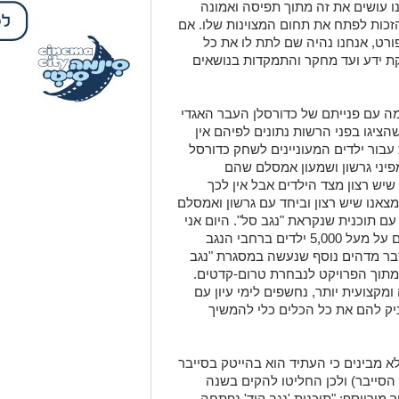
ו עושים את זה מתוך תפיסה ואמונה
הזכות לפתח את תחום המצוינות שלו. אם
ורט, אנחנו נהיה שם לתת לו את כל
 ידע ועד מחקר והתמקדות בנושאים
מה עם פנייתם של כדורסלן העבר האגדי
הציגו בפני הרשות נתונים לפיהם אין
עבור ילדים המעוניינים לשחק כדורסל
מפיני גרשון ושמעון אמסלם שהם
יש רצון מצד הילדים אבל אין לכך
צאנו שיש רצון וביחד עם גרשון ואמסלם
התחלנו לרוץ עם תוכנית שנקראת "נגב סל". היום אני
שמח לומר שאחרי שתי עונות אנחנו עומדים על מעל 5,000 ילדים ברחבי הנגב
בר מדהים נוסף שנעשה במסגרת "נגב
 מתוך הפרויקט לנבחרת טרום-קדטים.
קצועית יותר, נחשפים לימי עיון עם
יק להם את כל הכלים כלי להמשיך
 מבינים כי העתיד הוא בהייטק בסייבר
סייבר) ולכן החליטו להקים בשנה
מוריוסף: "תוכנית 'נגב קוד' נפתחה