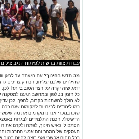
עבודת צוות ברשות לפיתוח הנגב צילום 
מה חדש בחינוך?
אם הגעתם עד לכאן ווד
שהילדים שלכם יצליחו, הם רק צריכים לרצ
ידאג שזה יקרה על הצד הטוב ביותר! לכן, 
כל הזמן בטלפון ובמחשב הגענו למסקנה ש
לא הולך להשתנות בקרוב, להפך. לכן עדיף
כמו לימודים לבגרויות למקומות שגם ככה 
שזכו במכרז אנחנו מקדמים את מה שעושים ב
הדיגיטלי, הכנת התלמידים לבגרות באמצע
הסתם לי כאיש חינוך, לפתח ולקדם את דור
העסקים של המחר והם אנשי התרבות והחינ
בכל תחום אפשרי ואני רוצה להיות בטוח ש