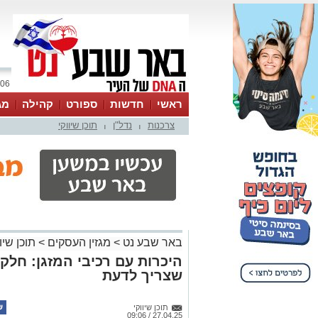
06 אוגוסט 2026 / 15:59
ראשי
חדשות
ספורט
קהילה
מג
צרכנות
נדל"ן
תוכן שיווקי
עסקים
טיפים והמלצות
|
|
באר שבע נט
>
מגזין העסקים
>
תוכן שיוו
היכרות עם רכיבי המזגן: חלקי
שצריך לדעת
תוכן שיווקי
27.04.25 / 09:06