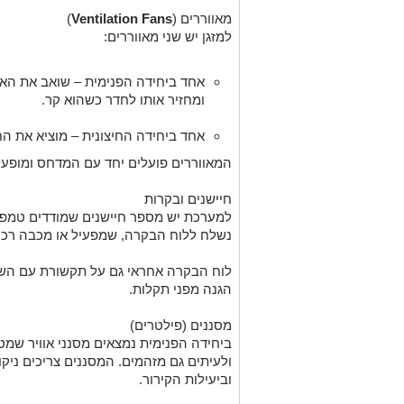
מאווררים (
Ventilation Fans
)
למזגן יש שני מאווררים:
אחד ביחידה הפנימית – שואב את האו
ומחזיר אותו לחדר כשהוא קר.
אחד ביחידה החיצונית – מוציא את 
המאווררים פועלים יחד עם המדחס ומופעלי
חיישנים ובקרות
למערכת יש מספר חיישנים שמודדים טמפרטו
נשלח ללוח הבקרה, שמפעיל או מכבה רכיב
לוח הבקרה אחראי גם על תקשורת עם השלט
הגנה מפני תקלות.
מסננים (פילטרים)
ביחידה הפנימית נמצאים מסנני אוויר שמט
ולעיתים גם מזהמים. המסננים צריכים ניקוי
וביעילות הקירור.