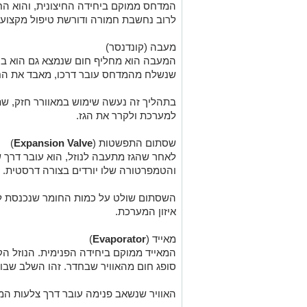
המדחס ממוקם ביחידה החיצונית, והוא ה
לרוב נחשבת חמורה ודורשת טיפול מקצועי
מעבה (קונדנסר)
המעבה הוא מחליף חום שנמצא גם הוא ביח
שנשלח מהמדחס עובר דרכו, מאבד את החום
בתהליך זה נעשה שימוש במאוורר חזק, שת
למערכת ולקרר את הגז.
שסתום התפשטות (
Expansion Valve
)
לאחר שהגז מתעבה לנוזל, הוא עובר דרך
והטמפרטורה שלו יורדים בצורה דרסטית. ה
השסתום שולט על כמות החומר שנכנסת למא
איזון המערכת.
מאייד (
Evaporator
)
המאייד ממוקם ביחידה הפנימית. הנוזל הק
סופג חום מהאוויר שבחדר. זהו השלב שבו 
האוויר שנשאב פנימה עובר דרך צלעות המא