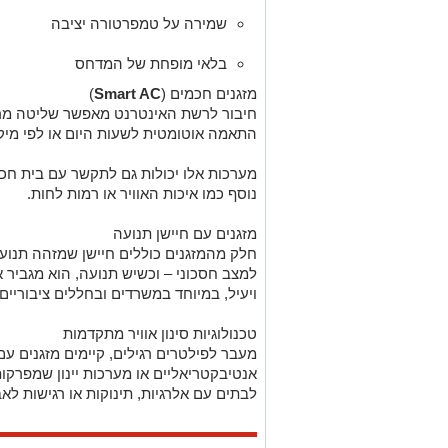
שמירה על טמפרטורה יציבה
בלאי מופחת של המדחס
מזגנים חכמים (
Smart AC
)
חיבור לרשת האינטרנט מאפשר שליטה מרח
התאמה אוטומטית לשעות היום או לפי מי
מערכות אלו יכולות גם לתקשר עם בית חכם
נוסף כמו איכות האוויר או רמות לחות.
מזגנים עם חיישן תנועה
חלק מהמזגנים כוללים חיישן שמזהה תנועה
למצב חסכוני – וכשיש תנועה, הוא מגביר 
ויעיל, במיוחד במשרדים ובחללים ציבוריים.
טכנולוגיות סינון אוויר מתקדמות
מעבר לפילטרים רגילים, קיימים מזגנים עם
אנטיבקטריאליים או מערכות יינון שמפרקו
לבתים עם אלרגיות, תינוקות או רגישות לאב