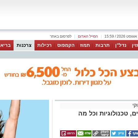
|
המייל האדום
|
לפרסום באתר
זין
נדל"ן
תרבות
תמוז
הקמפוס
רכילות
צרכנות
בריאו
קי
ם, טכנולוגיות וכל מה