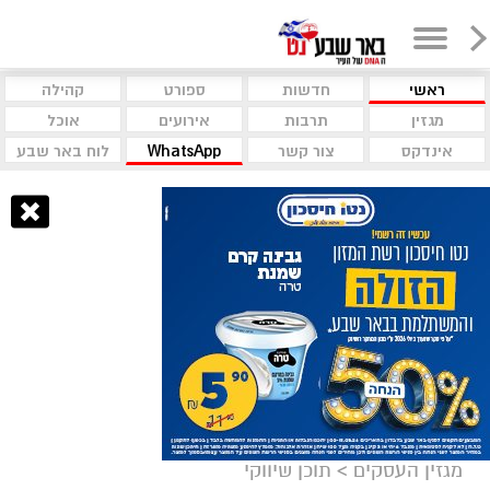
ראשי
חדשות
ספורט
קהילה
מגזין
תרבות
אירועים
אוכל
אינדקס
צור קשר
WhatsApp
לוח באר שבע
מגזין העסקים
>
תוכן שיווקי