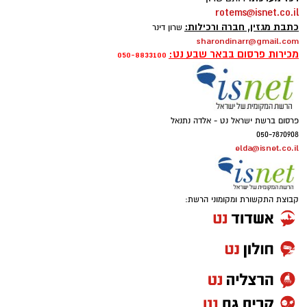
rotems@isnet.co.il
כתבת מגזין, חברה ורכילות:
שרון דינר
sharondinarr@gmail.com
מכירות פרסום בבאר שבע נט:
050-8833100
פרסום ברשת ישראל נט - אלדה נתנאל
050-7870908
elda@isnet.co.il
קבוצת התקשורת ומקומוני הרשת: