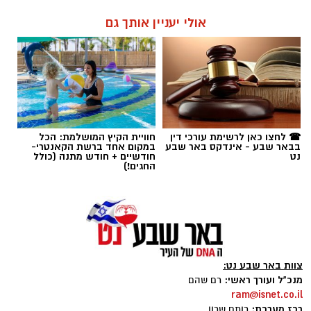
אולי יעניין אותך גם
☎ לחצו כאן לרשימת עורכי דין
חוויית הקיץ המושלמת: הכל
בבאר שבע - אינדקס באר שבע
במקום אחד ברשת הקאנטרי-
נט
חודשיים + חודש מתנה (כולל
החגים!)
צוות באר שבע נט:
מנכ"ל ועורך ראשי:
רם שהם
ram@isnet.co.il
רכז מערכת:
רותם שרון