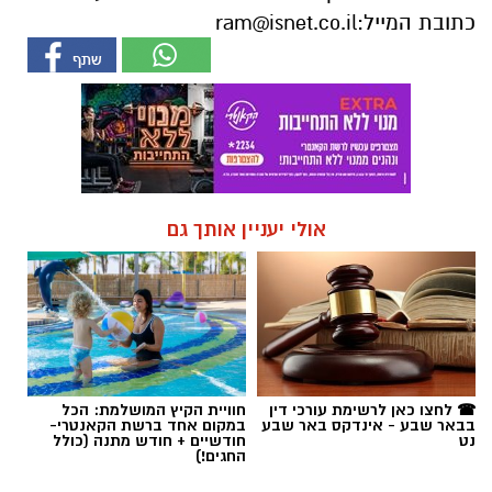
כתובת המייל:
ram@isnet.co.il
אולי יעניין אותך גם
☎ לחצו כאן לרשימת עורכי דין
חוויית הקיץ המושלמת: הכל
בבאר שבע - אינדקס באר שבע
במקום אחד ברשת הקאנטרי-
נט
חודשיים + חודש מתנה (כולל
החגים!)