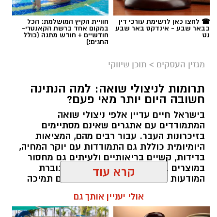
☎ לחצו כאן לרשימת עורכי דין
חוויית הקיץ המושלמת: הכל
בבאר שבע - אינדקס באר שבע
במקום אחד ברשת הקאנטרי-
נט
חודשיים + חודש מתנה (כולל
החגים!)
מגזין העסקים
>
תוכן שיווקי
תרומות לניצולי שואה: למה הנתינה
חשובה היום יותר מאי פעם?
בישראל חיים עדיין אלפי ניצולי שואה
המתמודדים עם אתגרים שאינם מסתיימים
magnific
בזיכרונות העבר. עבור רבים מהם, המציאות
היומיומית כוללת גם התמודדות עם יוקר המחיה,
אחד הדברים הראשונים שכל גולש בודק כשהוא
בדידות, קשיים בריאותיים ולעיתים גם מחסור
נכנס לפרופיל הוא מספר העוקבים. לכן, לא מעט
במוצרים בסיסיים. בשנים האחרונות גוברת
אנשים מחפשים פתרונות שיסייעו להם להגדיל את
המודעות הציבורית לצורך להעניק להם תמיכה
החשבון במהירות, כאשר אחת האפשרויות
רחבה יותר, לא רק באמצעות המדינה אלא גם
קרא עוד
באמצעות החברה האזרחית. כאן נכנסות לתמונה
הפופולריות היא
קניית עוקבים באינסטגרם
.
עמותות הפועלות לאורך כל השנה ומצליחות
אולי יעניין אותך גם