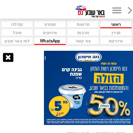
ראשי
חדשות
ספורט
קהילה
מגזין
תרבות
אירועים
אוכל
אינדקס
צור קשר
WhatsApp
לוח באר שבע