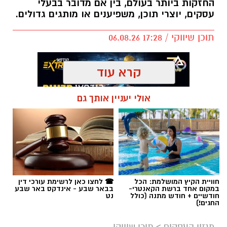
החזקות ביותר בעולם, בין אם מדובר בבעלי
עסקים, יוצרי תוכן, משפיענים או מותגים גדולים.
תוכן שיווקי / 17:28 06.08.26
קרא עוד
אולי יעניין אותך גם
תגים:
קניית עוקבים באינסטגרם
חוויית הקיץ המושלמת: הכל
☎ לחצו כאן לרשימת עורכי דין
במקום אחד ברשת הקאנטרי-
בבאר שבע - אינדקס באר שבע
חודשיים + חודש מתנה (כולל
נט
החגים!)
מגזין העסקים
>
תוכן שיווקי