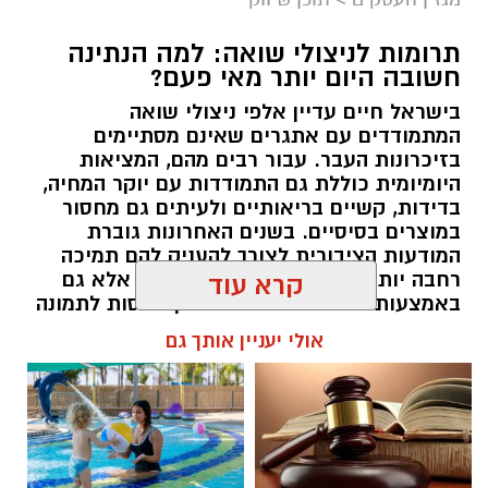
תרומות לניצולי שואה: למה הנתינה
חשובה היום יותר מאי פעם?
בישראל חיים עדיין אלפי ניצולי שואה
המתמודדים עם אתגרים שאינם מסתיימים
magnific
בזיכרונות העבר. עבור רבים מהם, המציאות
היומיומית כוללת גם התמודדות עם יוקר המחיה,
אחד הדברים הראשונים שכל גולש בודק כשהוא
בדידות, קשיים בריאותיים ולעיתים גם מחסור
נכנס לפרופיל הוא מספר העוקבים. לכן, לא מעט
במוצרים בסיסיים. בשנים האחרונות גוברת
אנשים מחפשים פתרונות שיסייעו להם להגדיל את
המודעות הציבורית לצורך להעניק להם תמיכה
החשבון במהירות, כאשר אחת האפשרויות
רחבה יותר, לא רק באמצעות המדינה אלא גם
קרא עוד
באמצעות החברה האזרחית. כאן נכנסות לתמונה
הפופולריות היא
קניית עוקבים באינסטגרם
.
עמותות הפועלות לאורך כל השנה ומצליחות
אולי יעניין אותך גם
להפוך כל מעשה נתינה לסיוע ממשי.
אבל האם מדובר במהלך חכם? האם הוא באמת
יכול לעזור לצמיחת החשבון, ומה חשוב לבדוק לפני
תוכן שיווקי / 16:39 05.08.26
שבוחרים שירות כזה? במאמר הזה תמצאו את כל
המידע החשוב, היתרונות, החסרונות והטיפים
שיעזרו לכם לקבל החלטה נכונה
.