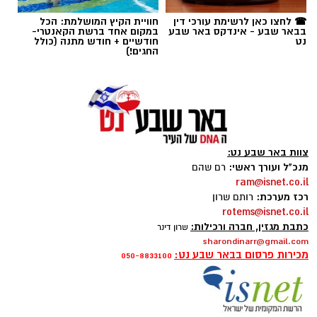
☎ לחצו כאן לרשימת עורכי דין
חוויית הקיץ המושלמת: הכל
בבאר שבע - אינדקס באר שבע
במקום אחד ברשת הקאנטרי-
מהי קניית עוקבים באינסטגרם
?
נט
חודשיים + חודש מתנה (כולל
תגים:
בשיתוף עמותת חסדי נעמי
החגים!)
תרומות לניצולי שואה אינן מסתכמות בהעברת מזון
או כסף. הן יוצרות תחושת ביטחון, מעניקות יחס
אישי ומעבירות מסר ברור של הכרת תודה והערכה
לאנשים שעברו את אחד הפרקים הקשים ביותר
צוות באר שבע נט:
בהיסטוריה האנושית. פעילותה של חסדי נעמי
מנכ"ל ועורך ראשי:
רם שהם
מבוססת בדיוק על העיקרון הזה – הענקת סיוע
ram@isnet.co.il
רכז מערכת:
רותם שרון
מכבד, מקצועי ומתמשך, המותאם לצרכים
rotems@isnet.co.il
המשתנים של ניצולי השואה לאורך השנה.
כתבת מגזין, חברה ורכילות:
שרון דינר
sharondinarr@gmail.com
מכירות פרסום בבאר שבע נט:
050-8833100
קניית עוקבים באינסטגרם היא שירות המאפשר
להגדיל את מספר העוקבים בפרופיל באמצעות
רכישת חבילות עוקבים מספקים שונים. כיום קיימים