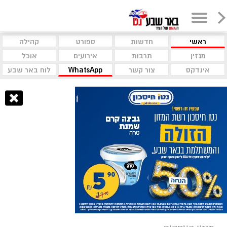
ראשי
חדשות
ספורט
קהילה
מגזין
תרבות
אירועים
אוכל
אינדקס
צור קשר
WhatsApp
לוח באר שבע