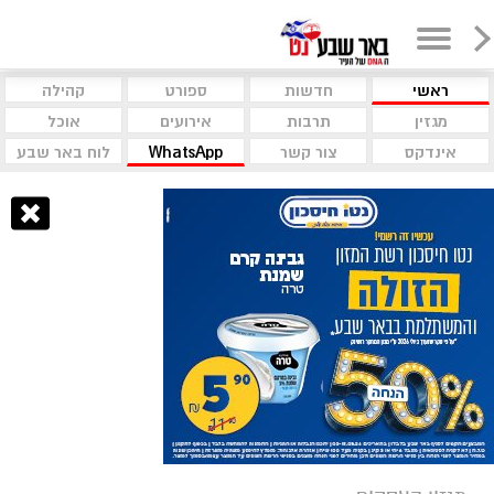
ראשי
חדשות
ספורט
קהילה
מגזין
תרבות
אירועים
אוכל
אינדקס
צור קשר
WhatsApp
לוח באר שבע