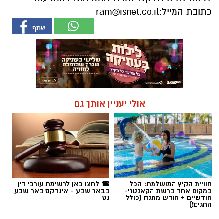
כתובת המייל:
ram@isnet.co.il
אולי יעניין אותך גם
חוויית הקיץ המושלמת: הכל
☎ לחצו כאן לרשימת עורכי דין
במקום אחד ברשת הקאנטרי-
בבאר שבע - אינדקס באר שבע
חודשיים + חודש מתנה (כולל
נט
החגים!)