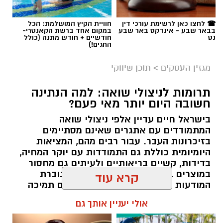
☎ לחצו כאן לרשימת עורכי דין
חוויית הקיץ המושלמת: הכל
בבאר שבע - אינדקס באר שבע
במקום אחד ברשת הקאנטרי-
נט
חודשיים + חודש מתנה (כולל
החגים!)
מגזין העסקים
>
תוכן שיווקי
תרומות לניצולי שואה: למה הנתינה
חשובה היום יותר מאי פעם?
בישראל חיים עדיין אלפי ניצולי שואה
המתמודדים עם אתגרים שאינם מסתיימים
magnific
בזיכרונות העבר. עבור רבים מהם, המציאות
היומיומית כוללת גם התמודדות עם יוקר המחיה,
אחד הדברים הראשונים שכל גולש בודק כשהוא
בדידות, קשיים בריאותיים ולעיתים גם מחסור
נכנס לפרופיל הוא מספר העוקבים. לכן, לא מעט
במוצרים בסיסיים. בשנים האחרונות גוברת
קרא עוד
אנשים מחפשים פתרונות שיסייעו להם להגדיל את
המודעות הציבורית לצורך להעניק להם תמיכה
החשבון במהירות, כאשר אחת האפשרויות
רחבה יותר, לא רק באמצעות המדינה אלא גם
אולי יעניין אותך גם
באמצעות החברה האזרחית. כאן נכנסות לתמונה
הפופולריות היא
קניית עוקבים באינסטגרם
.
עמותות הפועלות לאורך כל השנה ומצליחות