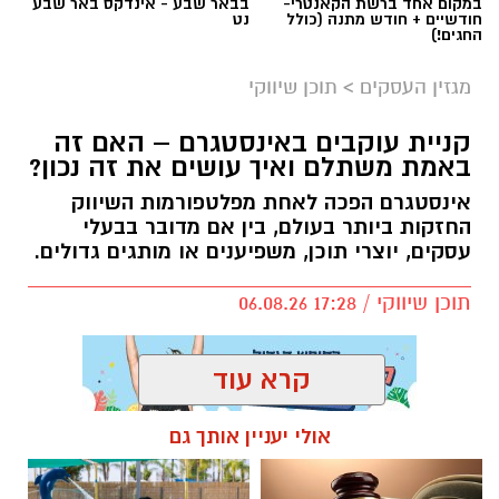
במקום אחד ברשת הקאנטרי-
בבאר שבע - אינדקס באר שבע
חודשיים + חודש מתנה (כולל
נט
החגים!)
מגזין העסקים
>
תוכן שיווקי
קניית עוקבים באינסטגרם – האם זה
באמת משתלם ואיך עושים את זה נכון?
אינסטגרם הפכה לאחת מפלטפורמות השיווק
החזקות ביותר בעולם, בין אם מדובר בבעלי
עסקים, יוצרי תוכן, משפיענים או מותגים גדולים.
תוכן שיווקי / 17:28 06.08.26
קרא עוד
אולי יעניין אותך גם
תגים:
קניית עוקבים באינסטגרם