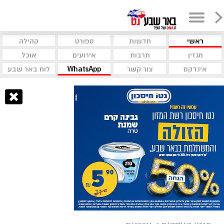
ראשי
חדשות
ספורט
קהילה
מגזין
תרבות
אירועים
אוכל
אינדקס
צור קשר
WhatsApp
לוח באר שבע