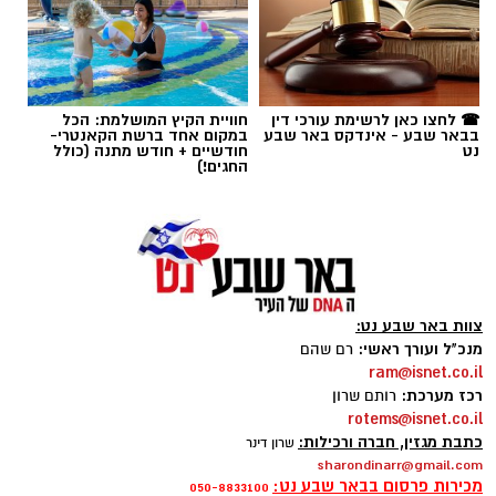
☎ לחצו כאן לרשימת עורכי דין
חוויית הקיץ המושלמת: הכל
בבאר שבע - אינדקס באר שבע
במקום אחד ברשת הקאנטרי-
נט
חודשיים + חודש מתנה (כולל
החגים!)
צוות באר שבע נט:
מנכ"ל ועורך ראשי:
רם שהם
magnific
ram@isnet.co.il
רכז מערכת:
רותם שרון
אחד הדברים הראשונים שכל גולש בודק כשהוא
rotems@isnet.co.il
נכנס לפרופיל הוא מספר העוקבים. לכן, לא מעט
כתבת מגזין, חברה ורכילות:
שרון דינר
sharondinarr@gmail.com
אנשים מחפשים פתרונות שיסייעו להם להגדיל את
מכירות פרסום בבאר שבע נט:
050-8833100