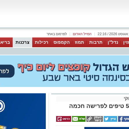
|
המייל האדום
|
לפרסום באתר
זין
נדל"ן
תרבות
תמוז
הקמפוס
רכילות
צרכנות
בריאו
קי