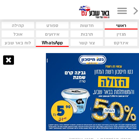
ראשי
חדשות
ספורט
קהילה
מגזין
תרבות
אירועים
אוכל
אינדקס
צור קשר
WhatsApp
לוח באר שבע