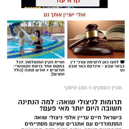
אולי יעניין אותך גם
תגים:
קניית עוקבים באינסטגרם
☎ לחצו כאן לרשימת עורכי דין
חוויית הקיץ המושלמת: הכל
בבאר שבע - אינדקס באר שבע
במקום אחד ברשת הקאנטרי-
נט
חודשיים + חודש מתנה (כולל
החגים!)
מגזין העסקים
>
תוכן שיווקי
תרומות לניצולי שואה: למה הנתינה
חשובה היום יותר מאי פעם?
בישראל חיים עדיין אלפי ניצולי שואה
המתמודדים עם אתגרים שאינם מסתיימים
magnific