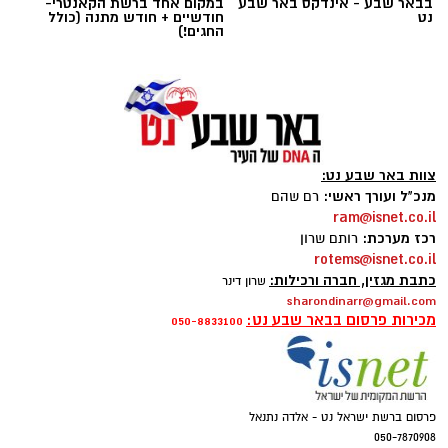
בבאר שבע - אינדקס באר שבע
במקום אחד ברשת הקאנטרי-
נט
חודשיים + חודש מתנה (כולל
החגים!)
צוות באר שבע נט:
מנכ"ל ועורך ראשי:
רם שהם
magnific
ram@isnet.co.il
רכז מערכת:
רותם שרון
אחד הדברים הראשונים שכל גולש בודק כשהוא
rotems@isnet.co.il
נכנס לפרופיל הוא מספר העוקבים. לכן, לא מעט
כתבת מגזין, חברה ורכילות:
שרון דינר
sharondinarr@gmail.com
אנשים מחפשים פתרונות שיסייעו להם להגדיל את
מכירות פרסום בבאר שבע נט:
050-8833100
החשבון במהירות, כאשר אחת האפשרויות
הפופולריות היא
קניית עוקבים באינסטגרם
.
אבל האם מדובר במהלך חכם? האם הוא באמת
פרסום ברשת ישראל נט - אלדה נתנאל
יכול לעזור לצמיחת החשבון, ומה חשוב לבדוק לפני
050-7870908