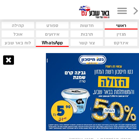
ראשי
חדשות
ספורט
קהילה
מגזין
תרבות
אירועים
אוכל
אינדקס
צור קשר
WhatsApp
לוח באר שבע