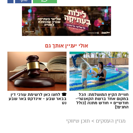
אולי יעניין אותך גם
חוויית הקיץ המושלמת: הכל
☎ לחצו כאן לרשימת עורכי דין
במקום אחד ברשת הקאנטרי-
בבאר שבע - אינדקס באר שבע
חודשיים + חודש מתנה (כולל
נט
החגים!)
מגזין העסקים
>
תוכן שיווקי