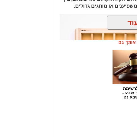
משפיענים או מותגים גדולים.
וד
ן אותך גם
רשימת
ר שבע -
בע נט