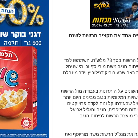
פה אחד את תקציב הרשות לשנת
בישיבת המועצה אושר התקציב השנתי של הרשות בסך 73 מלש"ח. השתתפו לצד
וח הנגב משה מוריוסף וכן מי שניהלו
באר-שבע רוביק דנילוביץ ויו"ר מינהלת
שונים על היתרונות בעבודה מול הרשות
יות המקומיות בנגב מבינים היום יותר
ל שבעזרתו קל ונוח לקדם פרוייקטים
וח הפריפריה, הנגב והגליל אריאל
י מועצת הרשות לפיתוח הנגב
בח את מנכ"ל הרשות משה מוריוסף ואת