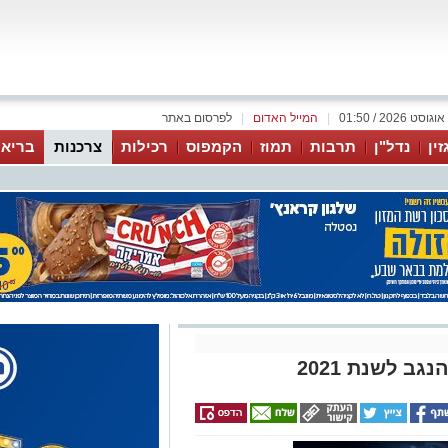
|
המייל האדום
|
לפרסום באתר
זין
נדל"ן
תרבות
תמוז
הקמפוס
רכילות
צרכנות
בריאו
ב לשנת 2021