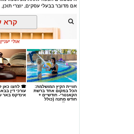
אם מדובר בבעלי עסקים, יוצרי תוכן, 
קרא ע
אולי יעניי
חוויית הקיץ המושלמת:
☎ לחצו כאן ל
הכל במקום אחד ברשת
עורכי דין בבא
הקאנטרי- חודשיים +
אינדקס באר ש
חודש מתנה (כולל
החגים!)
magnific