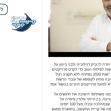
דה לרוביק דנילוביץ' ולבני ביטון על
ות לפיתוח הנגב כדי לקדם פרוייקטים
חיוניים שיביאו לצמצום פערים מול המרכז. "שנת 2020 נפתחה ללא תקציב רגיל
יבה מחוץ לקופסא של עובדי הרשות
 לפועל פרוייקטים חיוניים בנושא" אמר.
בפני משתתפי הישיבה את הדגשים על
ה. בין הייתר פלורין סיפרה על
הפעילות שנעשתה במסגרת מיזם ביזבנגב שבמהלכה קיבלו מעל 100 יזמים
מה של קריית התקשוב, במסגרת מפגש