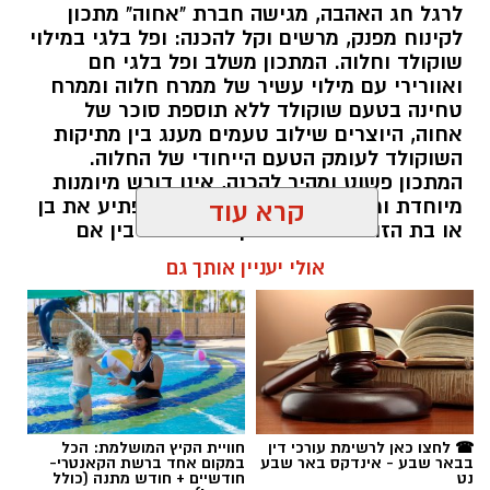
לרגל חג האהבה, מגישה חברת "אחוה" מתכון
לקינוח מפנק, מרשים וקל להכנה: ופל בלגי במילוי
שוקולד וחלוה. המתכון משלב ופל בלגי חם
ואוורירי עם מילוי עשיר של ממרח חלוה וממרח
טחינה בטעם שוקולד ללא תוספת סוכר של
ai
אחוה, היוצרים שילוב טעמים מענג בין מתיקות
השוקולד לעומק הטעם הייחודי של החלוה.
מצרכים (ל-2 מנות)
המתכון פשוט ומהיר להכנה, אינו דורש מיומנות
4 ביצים
מיוחדת ומתאים לכל מי שמעוניין להפתיע את בן
קרא עוד
או בת הזוג במחווה מתוקה ומיוחדת. בין אם
½ פלפל אדום, חתוך לקוביות קטנות
מדובר בארוחת בוקר מפנקת, קינוח לארוחה
½ פלפל צהוב, חתוך לקוביות קטנות
אולי יעניין אותך גם
רומנטית או פינוק זוגי בסוף היום, הוופל הבלגי
¼ פלפל ירוק, חתוך לקוביות קטנות
בטעם שוקולד וחלוה יהפוך כל רגע לחגיגה של
½ בצל קטן קצוץ דק (לא חובה)
אהבה. ט"ו באב שמח!
2 כפות פטרוזיליה קצוצה
אלדה נתנאל / 09:09 26.07.26
2 כפות עירית קצוצה
2 כפות גבינה בולגרית מפוררת (לא חובה)
½ כפית פפריקה מתוקה
☎ לחצו כאן לרשימת עורכי דין
חוויית הקיץ המושלמת: הכל
בבאר שבע - אינדקס באר שבע
במקום אחד ברשת הקאנטרי-
קורט כורכום (לצבע)
נט
חודשיים + חודש מתנה (כולל