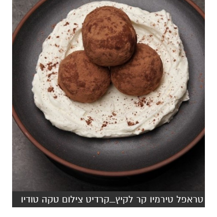
טראפל טירמיו קר לקיץ_קרדיט צילום טקה טודיו