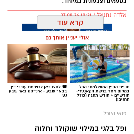
בטעמים וצבעונית במיוחד.
אלדה נתנאל / 10:21 07.08.26
קרא עוד
אולי יעניין אותך גם
תגים:
חביתת ירק
חוויית הקיץ המושלמת: הכל
☎ לחצו כאן לרשימת עורכי דין
במקום אחד ברשת הקאנטרי-
בבאר שבע - אינדקס באר שבע
חודשיים + חודש מתנה (כולל
נט
החגים!)
פנאי ואוכל
ופל בלגי במילוי שוקולד וחלוה