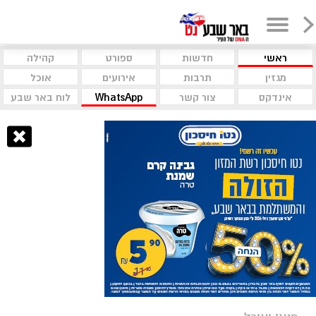
ראשי
חדשות
ספורט
קהילה
מגזין
תרבות
אירועים
אוכל
אינדקס
צור קשר
WhatsApp
לוח באר שבע