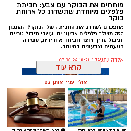
פותחים את הבוקר עם צבע: חביתת
פלפלים מיוחדת שתשדרג כל ארוחת
בוקר
מחפשים לשדרג את החביתה של הבוקר? המתכון
הזה משלב פלפלים צבעוניים, עשבי תיבול טריים
ותיבול עדין, ויוצר חביתה אוורירית, עשירה
בטעמים וצבעונית במיוחד.
אלדה נתנאל / 10:21 07.08.26
קרא עוד
אולי יעניין אותך גם
תגים:
חביתת ירק
חוויית הקיץ המושלמת: הכל
☎ לחצו כאן לרשימת עורכי דין