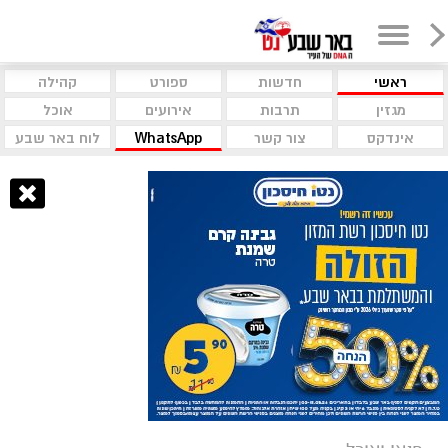
ראשי
חדשות
ספורט
קהילה
מגזין
תרבות
אירועים
אוכל
אינדקס
צור קשר
WhatsApp
לוח באר שבע