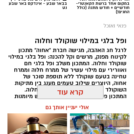
במקום אחד ברשת הקאנטרי-
בבאר שבע - אינדקס באר שבע
חודשיים + חודש מתנה (כולל
נט
החגים!)
פנאי ואוכל
ופל בלגי במילוי שוקולד וחלוה
לרגל חג האהבה, מגישה חברת "אחוה" מתכון
לקינוח מפנק, מרשים וקל להכנה: ופל בלגי במילוי
שוקולד וחלוה. המתכון משלב ופל בלגי חם
ואוורירי עם מילוי עשיר של ממרח חלוה וממרח
טחינה בטעם שוקולד ללא תוספת סוכר של
ai
אחוה, היוצרים שילוב טעמים מענג בין מתיקות
השוקולד לעומק הטעם הייחודי של החלוה.
מצרכים (ל-2 מנות)
קרא עוד
המתכון פשוט ומהיר להכנה, אינו דורש מיומנות
4 ביצים
מיוחדת ומתאים לכל מי שמעוניין להפתיע את בן
אולי יעניין אותך גם
או בת הזוג במחווה מתוקה ומיוחדת. בין אם
½ פלפל אדום, חתוך לקוביות קטנות
מדובר בארוחת בוקר מפנקת, קינוח לארוחה
½ פלפל צהוב, חתוך לקוביות קטנות
רומנטית או פינוק זוגי בסוף היום, הוופל הבלגי
¼ פלפל ירוק, חתוך לקוביות קטנות
בטעם שוקולד וחלוה יהפוך כל רגע לחגיגה של
½ בצל קטן קצוץ דק (לא חובה)