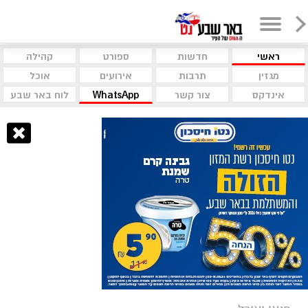
ראשי
חדשות
ספורט
קהילה
מגזין
תרבות
אירועים
אוכל
אינדקס
צור קשר
WhatsApp
לוח באר שבע