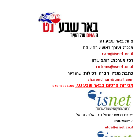
צוות באר שבע נט:
מנכ"ל ועורך ראשי:
רם שהם
ram@isnet.co.il
רכז מערכת:
רותם שרון
ai
rotems@isnet.co.il
כתבת מגזין, חברה ורכילות:
שרון דינר
מצרכים (ל-2 מנות)
sharondinarr@gmail.com
מכירות פרסום בבאר שבע נט:
050-8833100
4 ביצים
½ פלפל אדום, חתוך לקוביות קטנות
½ פלפל צהוב, חתוך לקוביות קטנות
¼ פלפל ירוק, חתוך לקוביות קטנות
פרסום ברשת ישראל נט - אלדה נתנאל
½ בצל קטן קצוץ דק (לא חובה)
050-7870908
elda@isnet.co.il
2 כפות פטרוזיליה קצוצה