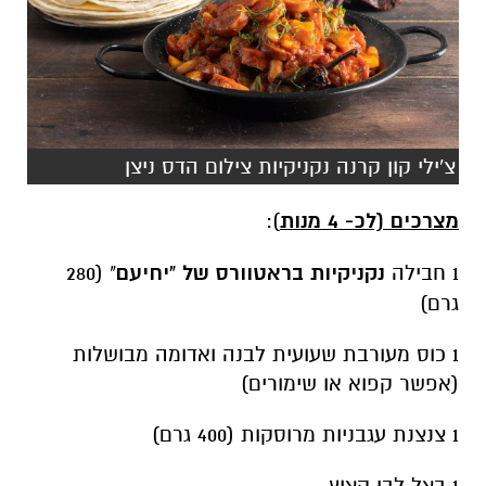
צ'ילי קון קרנה נקניקיות צילום הדס ניצן
מצרכים (לכ- 4 מנות
):
1 חבילה
נקניקיות בראטוורס של "יחיעם
" (280
גרם)
1 כוס מעורבת שעועית לבנה ואדומה מבושלות
(אפשר קפוא או שימורים)
1 צנצנת עגבניות מרוסקות (400 גרם)
1 בצל לבן קצוץ