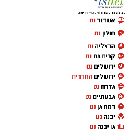
2 כפות עירית קצוצה
2 כפות גבינה בולגרית מפוררת (לא חובה)
קבוצת התקשורת ומקומוני הרשת:
½ כפית פפריקה מתוקה
קורט כורכום (לצבע)
מלח ופלפל שחור לפי הטעם
כפית חמאה וכפית שמן זית לטיגון
אופן ההכנה
מחממים מחבת עם שמן הזית והחמאה.
מטגנים את הבצל במשך כ-2 דקות.
מוסיפים את קוביות הפלפלים ומקפיצים 3–4
דקות, עד שהן מתרככות אך נשארות מעט
פריכות.
בקערה טורפים את הביצים עם המלח,
הפלפל, הפפריקה והכורכום.
מוסיפים את עשבי התיבול ואת הגבינה (אם