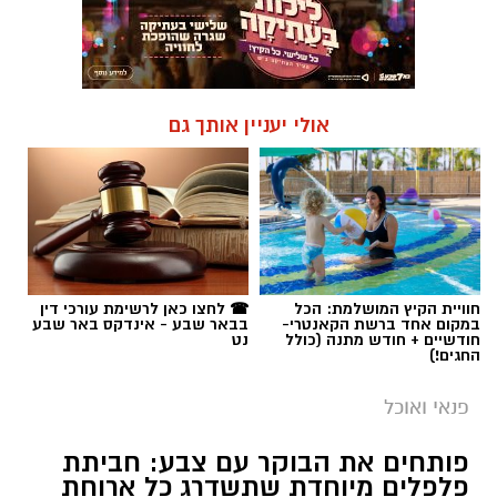
אולי יעניין אותך גם
חוויית הקיץ המושלמת: הכל
☎ לחצו כאן לרשימת עורכי דין
במקום אחד ברשת הקאנטרי-
בבאר שבע - אינדקס באר שבע
חודשיים + חודש מתנה (כולל
נט
החגים!)
פנאי ואוכל
פותחים את הבוקר עם צבע: חביתת
פלפלים מיוחדת שתשדרג כל ארוחת