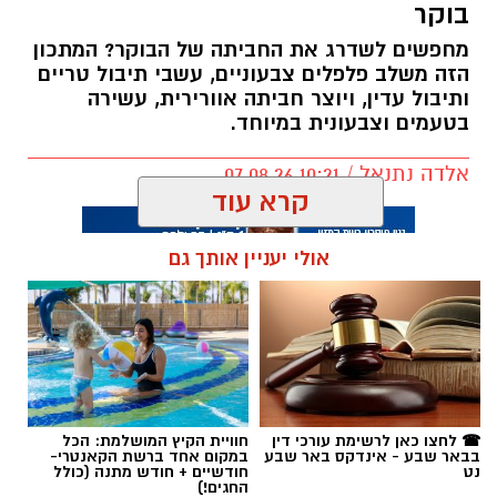
בוקר
מחפשים לשדרג את החביתה של הבוקר? המתכון
הזה משלב פלפלים צבעוניים, עשבי תיבול טריים
ותיבול עדין, ויוצר חביתה אוורירית, עשירה
בטעמים וצבעונית במיוחד.
אלדה נתנאל / 10:21 07.08.26
קרא עוד
אולי יעניין אותך גם
תגים:
חביתת ירק
☎ לחצו כאן לרשימת עורכי דין
חוויית הקיץ המושלמת: הכל
בבאר שבע - אינדקס באר שבע
במקום אחד ברשת הקאנטרי-
נט
חודשיים + חודש מתנה (כולל
החגים!)