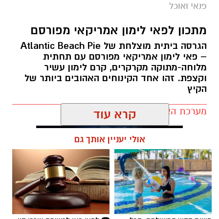
תגים:
ופל בלגי במילוי שוקולד וחלוה
פנאי ואוכל
מתכון לפאי לימון אמריקאי מפורסם
הגרסה ביתית מוצלחת של Atlantic Beach Pie
– פאי לימון אמריקאי מפורסם עם תחתית
מלוחה-מתוקה מקרקרים, קרם לימון עשיר
וקצפת. זהו אחד הקינוחים האהובים ביותר של
הקיץ
מערכת האתר / 09:33 23.07.26
קרא עוד
אולי יעניין אותך גם
ופל בלגי במילוי שוקולד וחלוה צילום הדס ניצן
תגים:
פאי לימון אמריקאי מפורסם
מצרכים (לכ-4 ופלים גדולים
):