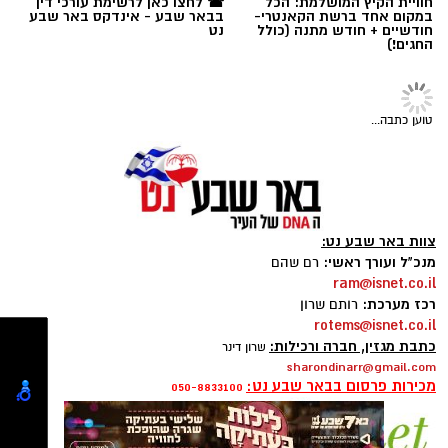
חוויית הקיץ המושלמת: הכל
☎ לחצו כאן לרשימת עורכי דין
1 ו-1/2 כוסות קמח
במקום אחד ברשת הקאנטרי-
בבאר שבע - אינדקס באר שבע
חודשיים + חודש מתנה (כולל
נט
החגים!)
2 ביצים
1 כף סוכר
טוען כתבה...
1 כפית תמצית וניל
1/4 כוס שמן (או חמאה מומסת)
1 כוס חלב
צוות באר שבע נט:
מנכ"ל ועורך ראשי:
רם שהם
chatgpt
ram@isnet.co.il
1 כף אבקת אפייה
רכז מערכת:
רותם שרון
מצרכים
rotems@isnet.co.il
קורט מלח
כתבת מגזין, חברה ורכילות:
שרון דינר
לתחתית
sharondinarr@gmail.com
למילוי
:
מכירות פרסום בבאר שבע נט:
45 קרקרים מלוחים (Saltine)
050-8833100
10 כפות חמאה מומסת
1/2 כוס
ממרח חלוה של "אחוה"
2 כפות סוכר