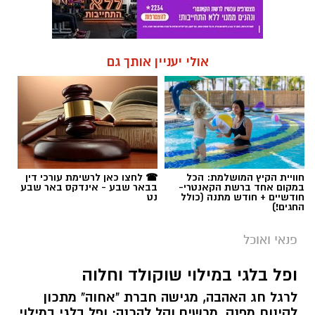
אולי יעניין אותך גם
חוויית הקיץ המושלמת: הכל
☎ לחצו כאן לרשימת עורכי דין
במקום אחד ברשת הקאנטרי-
בבאר שבע - אינדקס באר שבע
חודשיים + חודש מתנה (כולל
נט
החגים!)
פנאי ואוכל
ופל בלגי במילוי שוקולד וחלוה
לרגל חג האהבה, מגישה חברת "אחוה" מתכון
לקינוח מפנק, מרשים וקל להכנה: ופל בלגי במילוי