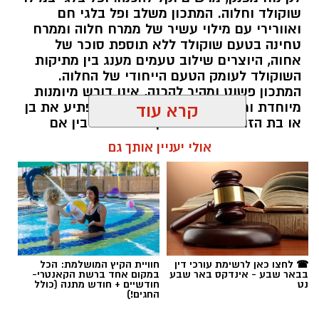
שוקולד וחלוה. המתכון משלב ופל בלגי חם
ואוורירי עם מילוי עשיר של ממרח חלוה וממרח
טחינה בטעם שוקולד ללא תוספת סוכר של
אחוה, היוצרים שילוב טעמים מענג בין מתיקות
השוקולד לעומק הטעם הייחודי של החלוה.
המתכון פשוט ומהיר להכנה, אינו דורש מיומנות
מיוחדת ומתאים לכל מי שמעוניין להפתיע את בן
קרא עוד
או בת הזוג במחווה מתוקה ומיוחדת. בין אם
מדובר בארוחת בוקר מפנקת, קינוח לארוחה
אולי יעניין אותך גם
רומנטית או פינוק זוגי בסוף היום, הוופל הבלגי
בטעם שוקולד וחלוה יהפוך כל רגע לחגיגה של
אהבה. ט"ו באב שמח!
אלדה נתנאל / 09:09 26.07.26
☎ לחצו כאן לרשימת עורכי דין
חוויית הקיץ המושלמת: הכל
בבאר שבע - אינדקס באר שבע
במקום אחד ברשת הקאנטרי-
נט
חודשיים + חודש מתנה (כולל
החגים!)