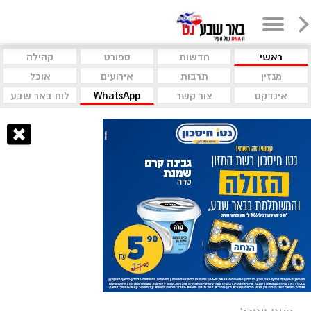
ראשי
חדשות
ספורט
קהילה
מגזין
תרבות
אירועים
אוכל
אינדקס
צור קשר
WhatsApp
לוח באר שבע