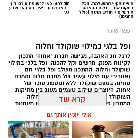
חוויית הקיץ המושלמת: הכל
☎ לחצו כאן לרשימת עורכי דין
במקום אחד ברשת הקאנטרי-
בבאר שבע - אינדקס באר שבע
חודשיים + חודש מתנה (כולל
נט
החגים!)
פנאי ואוכל
ופל בלגי במילוי שוקולד וחלוה
לרגל חג האהבה, מגישה חברת "אחוה" מתכון
לקינוח מפנק, מרשים וקל להכנה: ופל בלגי במילוי
שוקולד וחלוה. המתכון משלב ופל בלגי חם
ואוורירי עם מילוי עשיר של ממרח חלוה וממרח
טחינה בטעם שוקולד ללא תוספת סוכר של
ai
אחוה, היוצרים שילוב טעמים מענג בין מתיקות
השוקולד לעומק הטעם הייחודי של החלוה.
מצרכים (ל-2 מנות)
המתכון פשוט ומהיר להכנה, אינו דורש מיומנות
4 ביצים
מיוחדת ומתאים לכל מי שמעוניין להפתיע את בן
קרא עוד
או בת הזוג במחווה מתוקה ומיוחדת. בין אם
½ פלפל אדום, חתוך לקוביות קטנות
מדובר בארוחת בוקר מפנקת, קינוח לארוחה
½ פלפל צהוב, חתוך לקוביות קטנות
אולי יעניין אותך גם
רומנטית או פינוק זוגי בסוף היום, הוופל הבלגי
¼ פלפל ירוק, חתוך לקוביות קטנות
בטעם שוקולד וחלוה יהפוך כל רגע לחגיגה של