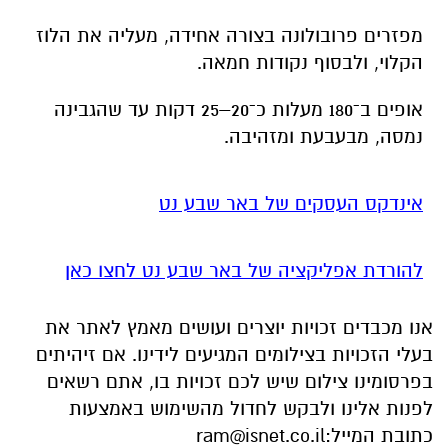
מפזרים פרובולונה בצורה אחידה, מעליה את הלוז
הקלוי, ולבסוף נקודות חמאה.
אופים ב־180 מעלות כ־20–25 דקות עד שהגבינה
נמסה, מבעבעת ומזהיבה.
אינדקס העסקים של באר שבע נט
להורדת אפליקציה של באר שבע נט לחצו כאן
אנו מכבדים זכויות יוצרים ועושים מאמץ לאתר את
בעלי הזכויות בצילומים המגיעים לידינו. אם זיהיתים
בפרסומינו צילום שיש לכם זכויות בו, אתם רשאים
לפנות אלינו ולבקש לחדול מהשימוש באמצעות
כתובת המייל:
ram@isnet.co.il