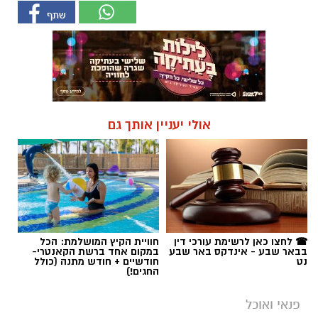
אולי יעניין אותך גם
☎ לחצו כאן לרשימת עורכי דין
חוויית הקיץ המושלמת: הכל
בבאר שבע - אינדקס באר שבע
במקום אחד ברשת הקאנטרי-
נט
חודשיים + חודש מתנה (כולל
החגים!)
פנאי ואוכל