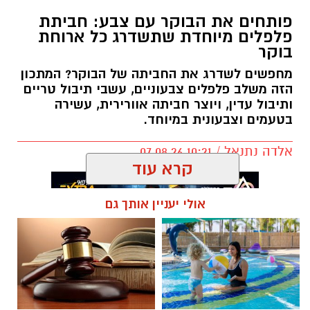
פותחים את הבוקר עם צבע: חביתת
פלפלים מיוחדת שתשדרג כל ארוחת
בוקר
מחפשים לשדרג את החביתה של הבוקר? המתכון
הזה משלב פלפלים צבעוניים, עשבי תיבול טריים
ותיבול עדין, ויוצר חביתה אוורירית, עשירה
בטעמים וצבעונית במיוחד.
אלדה נתנאל / 10:21 07.08.26
קרא עוד
אולי יעניין אותך גם
תגים:
חביתת ירק