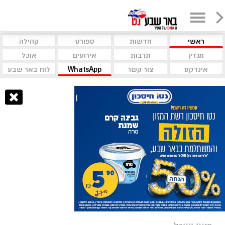
ראשי
חדשות
ספורט
קהילה
מגזין
תרבות
אירועים
אוכל
אינדקס
צור קשר
WhatsApp
לוח באר שבע