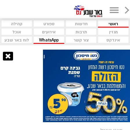
ראשי
חדשות
ספורט
קהילה
מגזין
תרבות
אירועים
אוכל
אינדקס
צור קשר
WhatsApp
לוח באר שבע