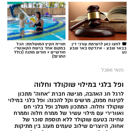
☎ לחצו כאן לרשימת עורכי דין
חוויית הקיץ המושלמת: הכל
בבאר שבע - אינדקס באר שבע
במקום אחד ברשת הקאנטרי-
נט
חודשיים + חודש מתנה (כולל
החגים!)
פנאי ואוכל
ופל בלגי במילוי שוקולד וחלוה
לרגל חג האהבה, מגישה חברת "אחוה" מתכון
לקינוח מפנק, מרשים וקל להכנה: ופל בלגי במילוי
שוקולד וחלוה. המתכון משלב ופל בלגי חם
ואוורירי עם מילוי עשיר של ממרח חלוה וממרח
טחינה בטעם שוקולד ללא תוספת סוכר של
אחוה, היוצרים שילוב טעמים מענג בין מתיקות