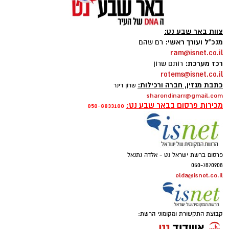
– פאי לימון אמריקאי מפורסם עם תחתית
מלוחה-מתוקה מקרקרים, קרם לימון עשיר
וקצפת. זהו אחד הקינוחים האהובים ביותר של
הקיץ
מערכת האתר / 09:33 23.07.26
קרא עוד
תגים:
פאי לימון אמריקאי מפורסם
אולי יעניין אותך גם
chatgpt
ופל בלגי במילוי שוקולד וחלוה צילום הדס ניצן
מצרכים
לתחתית
מצרכים (לכ-4 ופלים גדולים
):
45 קרקרים מלוחים (Saltine)
☎ לחצו כאן לרשימת עורכי דין
חוויית הקיץ המושלמת: הכל
1 ו-1/2 כוסות קמח
בבאר שבע - אינדקס באר שבע
במקום אחד ברשת הקאנטרי-
10 כפות חמאה מומסת
נט
חודשיים + חודש מתנה (כולל
2 כפות סוכר
החגים!)
2 ביצים
1 כף סוכר