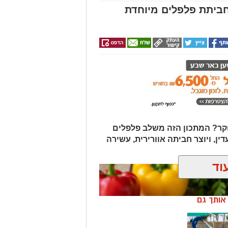
וד
ן אותך גם
מושלמת:
חד ברשת
יים +
ולל