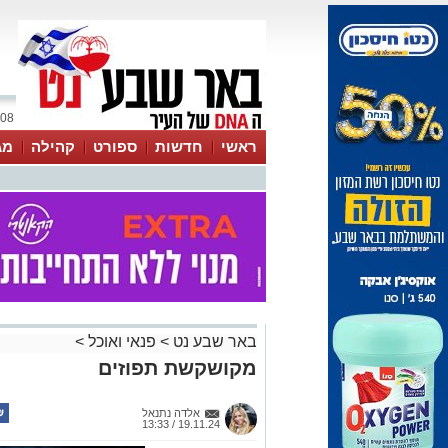
08 אוגוסט 2026 / 15:36
ראשי
חדשות
ספורט
קהילה
מג
עסקים
טיפים והמלצות
באר שבע נט
>
פנאי ואוכל
>
מקושקשת תפוזים
אלדה נתנאל
19.11.24 / 13:33
תגים:
מקושקשת תפוזים
חברת "פרימור", יצרנית המיצים הסח
מגישה יחד עם הבלוגרית אולגה טוכשר
לארוחת בוקר ישראלית קלאסית, עם ט