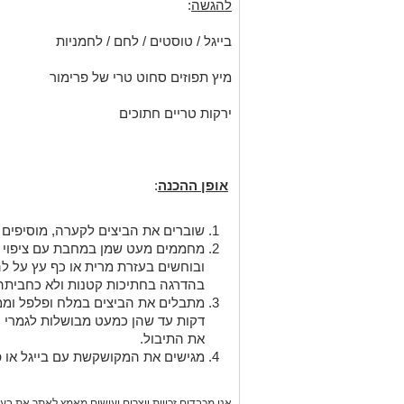
אופן ההכנה
:
שוברים את הביצים לקערה, מוסיפים א
מחממים מעט שמן במחבת עם ציפוי נו
ובוחשים בעזרת מרית או כף עץ על לה
בהדרגה בחתיכות קטנות ולא כחביתה
מתבלים את הביצים במלח ופלפל וממ
דקות עד שהן כמעט מבושלות לגמרי 
את התיבול.
מגישים את המקושקשת עם בייגל או פ
אנו מכבדים זכויות יוצרים ועושים מאמץ לאתר את בעלי
בפרסומינו צילום שיש לכם זכויות בו, אתם רשאים לפ
המייל:
ram@isnet.co.il
אינדקס העסקים של באר שבע נט