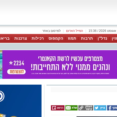
|
המייל האדום
|
לפרסום באתר
זין
נדל"ן
תרבות
תמוז
הקמפוס
רכילות
צרכנות
בריאו
וטים הטבעיים המובילה בישראל,
 ("המרכיב הסודי"), מתכון
וויסט: מקושקשת תפוזים. תערובת