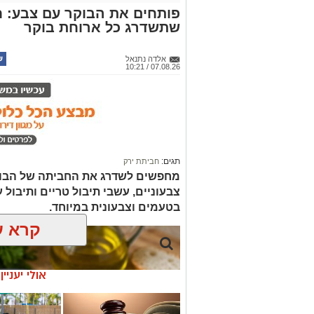
בטעמים וצבעונית במיוחד.
קרא ע
אולי יעניי
☎ לחצו כאן לרשימת
חוויית הקיץ ה
עורכי דין בבאר שבע -
הכל במקום א
אינדקס באר שבע נט
הקאנטרי- חודש
חודש מתנה (כ
החגים!)
ai