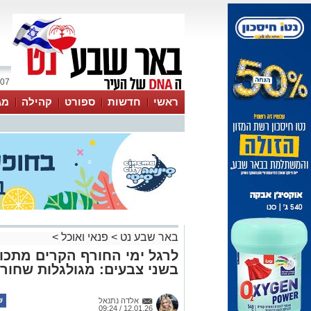
07 אוגוסט 2026 / 23:16
ראשי
חדשות
ספורט
קהילה
מג
עסקים
טיפים והמלצות
באר שבע נט
>
פנאי ואוכל
>
לרגל ימי החורף הקרים מתכון
בשני צבעים: מגולגלות שחור-
אלדה נתנאל
12.01.26 / 09:24