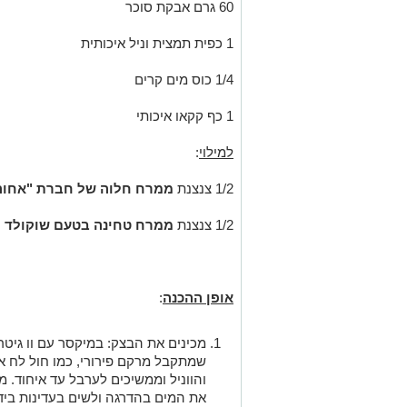
60 גרם אבקת סוכר
1 כפית תמצית וניל איכותית
1/4 כוס מים קרים
1 כף קקאו איכותי
למילוי
:
1/2 צנצנת
ממרח חלוה של חברת "אחוה
1/2 צנצנת
ממרח טחינה בטעם שוקולד ל
אופן ההכנה
:
מכינים את הבצק: במיקסר עם וו גי
שמתקבל מרקם פירורי, כמו חול לח א
והווניל וממשיכים לערבל עד איחוד. 
את המים בהדרגה ולשים בעדינות ביד