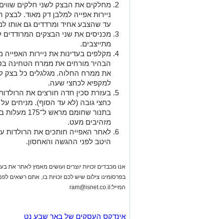
מחלקים את הבצק לשני חלקים שווים.
ניירות אפייה למלבן דק מאוד. לבצק 
עד שהצבע אחיד ומרדדים גם אותו למלב
מתייצבים.
מקלפים בעדינות את ניירות האפייה 
הבהיר מורחים את ממרח הטחינה בט
את ממרח החלוה. מגלגלים כל בצק לר
למקפיא לכחצי שעה.
בעזרת סכין חדה חורצים את הרולדות 
כחצי גובה (לא עד הסוף). מניחים על 
מזהיבים מעט.
לאחר האפייה חותכים את הרולדות עד 
היטב לפני ההגשה והאחסון.
אנו מכבדים זכויות יוצרים ועושים מאמץ לאתר את בעלי
בפרסומינו צילום שיש לכם זכויות בו, אתם רשאים לפ
המייל:
ram@isnet.co.il
אינדקס העסקים של באר שבע נט