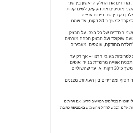
 מרדדים את החלק הראשון בין שני
השני מוסיפים את הקקאו, לשים קלות
ן דק בין שני ניירות אפייה.
מכניסים את שני הבצקים המרודדים למקרר למשך כ-30 דקות, עד שהם
משני הצדדים של כל בצק. על הבצק
עם שוקולד ועל הבצק הכהה מורחים
ולדה מהודקת, עוטפים ומעבירים
לפרוסות בעובי הרצוי – אך רק עד
תבנית אפייה מרופדת בנייר ואופים
בתנור שחומם מראש ל־175 מעלות במשך כ־30 דקות, או עד שהשוליים
הסוף ומפרידים בין העוגיות. מצננים
 הזכויות בצילומים המגיעים לידינו. אם זיהיתים
נות אלינו ולבקש לחדול מהשימוש באמצעות כתובת