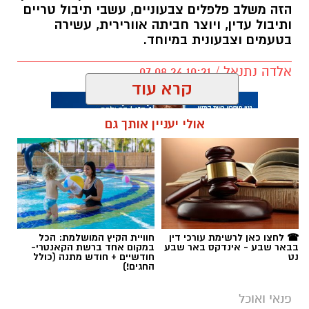
הזה משלב פלפלים צבעוניים, עשבי תיבול טריים
ותיבול עדין, ויוצר חביתה אוורירית, עשירה
בטעמים וצבעונית במיוחד.
אלדה נתנאל / 10:21 07.08.26
קרא עוד
אולי יעניין אותך גם
תגים:
חביתת ירק
☎ לחצו כאן לרשימת עורכי דין
חוויית הקיץ המושלמת: הכל
בבאר שבע - אינדקס באר שבע
במקום אחד ברשת הקאנטרי-
נט
חודשיים + חודש מתנה (כולל
החגים!)
פנאי ואוכל