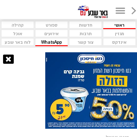
ראשי
חדשות
ספורט
קהילה
מגזין
תרבות
אירועים
אוכל
אינדקס
צור קשר
WhatsApp
לוח באר שבע