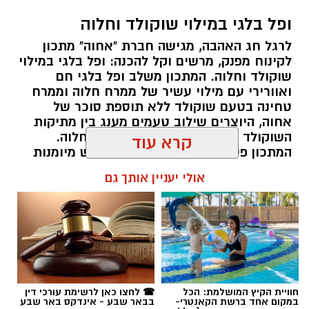
ופל בלגי במילוי שוקולד וחלוה
לרגל חג האהבה, מגישה חברת "אחוה" מתכון
לקינוח מפנק, מרשים וקל להכנה: ופל בלגי במילוי
שוקולד וחלוה. המתכון משלב ופל בלגי חם
ואוורירי עם מילוי עשיר של ממרח חלוה וממרח
טחינה בטעם שוקולד ללא תוספת סוכר של
ai
אחוה, היוצרים שילוב טעמים מענג בין מתיקות
השוקולד לעומק הטעם הייחודי של החלוה.
מצרכים (ל-2 מנות)
המתכון פשוט ומהיר להכנה, אינו דורש מיומנות
4 ביצים
מיוחדת ומתאים לכל מי שמעוניין להפתיע את בן
קרא עוד
או בת הזוג במחווה מתוקה ומיוחדת. בין אם
½ פלפל אדום, חתוך לקוביות קטנות
מדובר בארוחת בוקר מפנקת, קינוח לארוחה
½ פלפל צהוב, חתוך לקוביות קטנות
אולי יעניין אותך גם
רומנטית או פינוק זוגי בסוף היום, הוופל הבלגי
¼ פלפל ירוק, חתוך לקוביות קטנות
בטעם שוקולד וחלוה יהפוך כל רגע לחגיגה של
½ בצל קטן קצוץ דק (לא חובה)
אהבה. ט"ו באב שמח!
2 כפות פטרוזיליה קצוצה
אלדה נתנאל / 09:09 26.07.26
2 כפות עירית קצוצה
2 כפות גבינה בולגרית מפוררת (לא חובה)