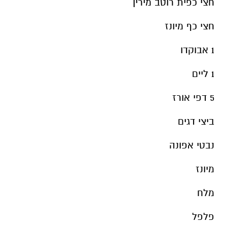
חצי כפית רוטב מירין
חצי כף מיונז
1 אבוקדו
1 ליים
5 דפי אורז
ביצי דגים
נבטי אפונה
מיונז
מלח
פלפל