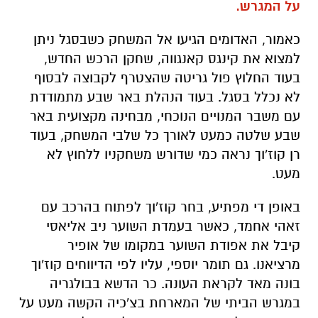
בעוד החלוץ פול גריטה שהצטרף לקבוצה לבסוף
לא נכלל בסגל. בעוד הנהלת באר שבע מתמודדת
עם משבר המנויים הנוכחי, מבחינה מקצועית באר
שבע שלטה כמעט לאורך כל שלבי המשחק, בעוד
רן קוז'וך נראה כמי שדורש משחקניו ללחוץ לא
מעט.
באופן די מפתיע, בחר קוז'וך לפתוח בהרכב עם
זאהי אחמד, כאשר בעמדת השוער ניב אליאסי
קיבל את אפודת השוער במקומו של אופיר
מרציאנו. גם תומר יוספי, עליו לפי הדיווחים קוז'וך
בונה מאד לקראת העונה. כר הדשא בבולגריה
במגרש הביתי של המארחת בצ'כיה הקשה מעט על
המשחק של הקבוצה, שניסתה לתקוף לא מעט
והגיע פעם אחר פעם לרחבת היריבה.
עם זאת, במחצית הראשונה, ולאחר ששער של