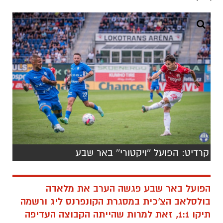
קרדיט: הפועל ''ויקטורי'' באר שבע
הפועל באר שבע פגשה הערב את מלאדה
בולסלאב הצ'כית במסגרת הקונפרנס ליג ורשמה
תיקו 1:1, זאת למרות שהייתה הקבוצה העדיפה
על המגרש.
כאמור, האדומים הגיעו אל המשחק כשבסגל ניתן
למצוא את קינגס קאנגווה, שחקן הרכש החדש,