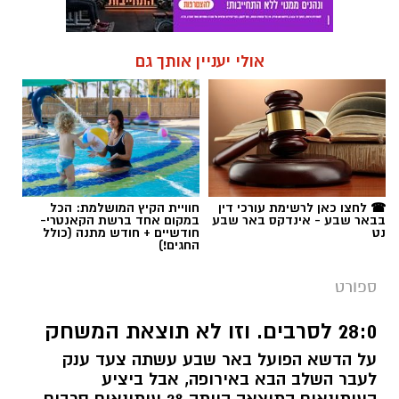
☎ לחצו כאן לרשימת עורכי דין
חוויית הקיץ המושלמת: הכל
בבאר שבע - אינדקס באר שבע
במקום אחד ברשת הקאנטרי-
נט
חודשיים + חודש מתנה (כולל
החגים!)
ספורט
28:0 לסרבים. וזו לא תוצאת המשחק
על הדשא הפועל באר שבע עשתה צעד ענק
לעבר השלב הבא באירופה, אבל ביציע
העיתונאים התוצאה הייתה 28 עיתונאים סרבים
מול 0 ישראלים. פלד ארבלי על התחושה שמלווה
את אוהדי הקבוצה כבר שנים, ועל תקשורת
ספורט ששכחה שהתפקיד שלה הוא לא לרדוף
אחרי הקהל - אלא להיות איפה שנמצא הסיפור.