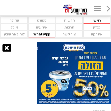
ראשי
חדשות
ספורט
קהילה
מגזין
תרבות
אירועים
אוכל
אינדקס
צור קשר
WhatsApp
לוח באר שבע