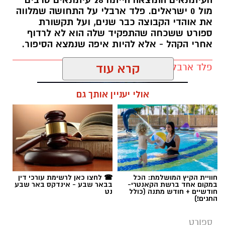
פלד ארבלי / 12:04 05.08.26
קרא עוד
אולי יעניין אותך גם
תגים:
הפועל באר שבע
חוויית הקיץ המושלמת: הכל
☎ לחצו כאן לרשימת עורכי דין
במקום אחד ברשת הקאנטרי-
בבאר שבע - אינדקס באר שבע
חודשיים + חודש מתנה (כולל
נט
החגים!)
ספורט
משוכה סרבית, קשר ישראלי וסגל
חסר: הפועל ב"ש מוכנה לקרב
אחרי שעברה את ויקינגור, הפועל באר שבע