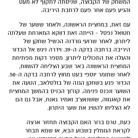
חטואל נפסל - הייתה זאת דווקא המארחת שעלתה
ליתרון, לאחר שרועי גורדנה הכשיל שחקן של
היריבה ברחבה בדקה ה-39. וידרה ניגש אל הכדור
והעלה את התכולים ליתרון. מספר דקות מפתיחת
המחצית הראשונה באר שבע הצליחה להשוות,
לאחר שתומר יוספי בעט מחוץ לרחבה בדקה ה-50.
הכדור פגע בשחקן הגנה של בולסלאב, הטעה את
השוער ונכנס פנימה. קוז'וך הכניס בהמשך המחצית
את קאנגווה, שושנאצ'ב ואמיר גאנח, אבל גם הם
לא הצליחו להשיג את שער היתרון.
כעת, טרם ברור האם הקבוצה תחזור ארצה
לקראת הגומלין בשבוע הבא, או שמא תבחר
להישאר בבולגריה בשל המצב הבטחוני ואי
הוודאות בנוגע לתנועת המטוסים בשמיים.
משרדים למכירה>>>