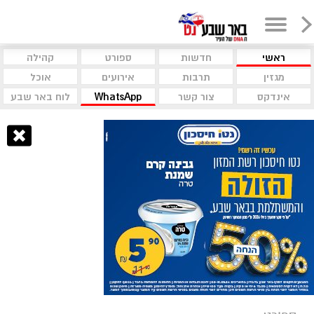
ראשי
חדשות
ספורט
קהילה
מגזין
תרבות
אירועים
אוכל
אינדקס
צור קשר
WhatsApp
לוח באר שבע