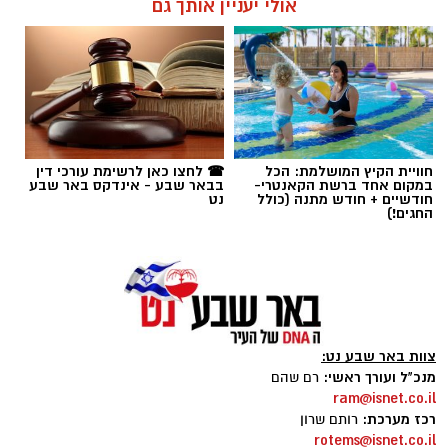
אולי יעניין אותך גם
תגים:
הפועל באר שבע
חוויית הקיץ המושלמת: הכל
☎ לחצו כאן לרשימת עורכי דין
במקום אחד ברשת הקאנטרי-
בבאר שבע - אינדקס באר שבע
חודשיים + חודש מתנה (כולל
נט
החגים!)
צוות באר שבע נט:
מנכ"ל ועורך ראשי:
רם שהם
ram@isnet.co.il
קרדיט: הפועל ''ויקטורי'' באר שבע
רכז מערכת:
רותם שרון
rotems@isnet.co.il