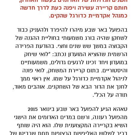
חותם קריירה עשירה ויפנה כעת לדרך חדשה
כמנהל אקדמיית כדורגל שהקים.
בהפועל באר שבע מיהרו להיפרד ולהעניק כבוד
לשחקן שהיה בורג משמעותי בחוליית ההגנה של
הקבוצה במשך שש שנים וחצי. בהודעת הפרידה
הרשמית שהוציא המועדון נכתב: "לואי שיחק
במועדון ויחד זכינו לרגעים גדולים, משמעותיים
והיסטוריים. בתום קריירת המשחק, לואי פונה
לניהול אקדמיית כדורגל על שמו. אין ראוי ממך
לחנך את הדור הבא של השחקנים. אוהבים מאוד,
תודה על הכל".
טאהא הגיע להפועל באר שבע בינואר 2015
מהפועל רעננה, ורשם במדים האדומים את הישגי
השיא בקריירה המקצוענית שלו. הוא היה שותף
בכיר לשלוש האליפויות הרצופות תחת שרביטו של