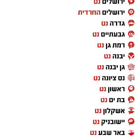
משחקת מכבי תל אביב או מכבי חיפה. כנראה
שלא הייתי צריך לספור כדי למצוא עיתונאי ישראלי.
היו כתבים, היו פרשנים, היו צלמים, היו שידורים
חיים. היינו מקבלים דיווחים מהמלון, מהאימון
המסכם, מהאוטובוס בדרך לאצטדיון ומהמסדרון
בדרך לחדר ההלבשה. אבל כשזו הפועל באר שבע?
פתאום אפשר להסתפק בלראות את המשחק
מהטלוויזיה. וזה לא עניין של משחק אחד. זו לא
מעידה חד-פעמית. זו תחושה שמלווה את אוהדי
הפועל באר שבע כבר שנים - שמועדון שמביא
הישגים, שמייצג את ישראל באירופה ושכתב פרקים
מפוארים בכדורגל הישראלי, עדיין לא זוכה ליחס
שהוא ראוי לו.