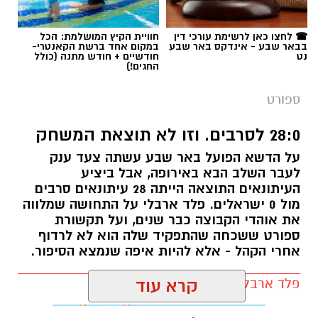
☎ לחצו כאן לרשימת עורכי דין
חוויית הקיץ המושלמת: הכל
בבאר שבע - אינדקס באר שבע
במקום אחד ברשת הקאנטרי-
נט
חודשיים + חודש מתנה (כולל
החגים!)
ספורט
28:0 לסרבים. וזו לא תוצאת המשחק
על הדשא הפועל באר שבע עשתה צעד ענק
לעבר השלב הבא באירופה, אבל ביציע
העיתונאים התוצאה הייתה 28 עיתונאים סרבים
מול 0 ישראלים. פלד ארבלי על התחושה שמלווה
את אוהדי הקבוצה כבר שנים, ועל תקשורת
ספורט ששכחה שהתפקיד שלה הוא לא לרדוף
אחרי הקהל - אלא להיות איפה שנמצא הסיפור.
פלד ארבלי / 12:04 05.08.26
קרא עוד