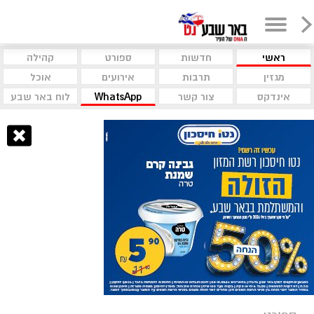
ראשי
חדשות
ספורט
קהילה
מגזין
תרבות
אירועים
אוכל
אינדקס
צור קשר
WhatsApp
לוח באר שבע