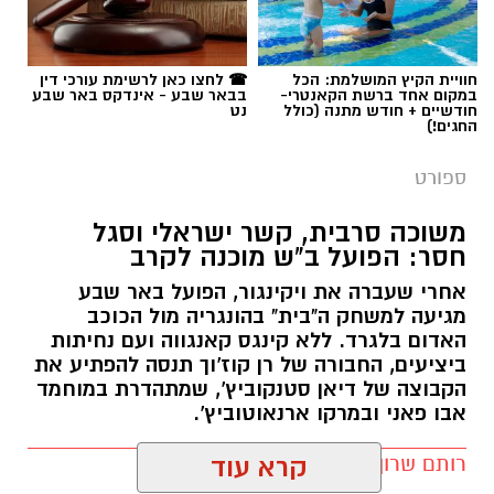
תגים:
הפועל באר שבע
חוויית הקיץ המושלמת: הכל
☎ לחצו כאן לרשימת עורכי דין
במקום אחד ברשת הקאנטרי-
בבאר שבע - אינדקס באר שבע
חודשיים + חודש מתנה (כולל
נט
החגים!)
ספורט
משוכה סרבית, קשר ישראלי וסגל
חסר: הפועל ב"ש מוכנה לקרב
אחרי שעברה את ויקינגור, הפועל באר שבע
מגיעה למשחק ה"בית" בהונגריה מול הכוכב
האדום בלגרד. ללא קינגס קאנגווה ועם נחיתות
קרדיט: הפועל ''ויקטורי'' באר שבע
ביציעים, החבורה של רן קוז'וך תנסה להפתיע את
הקבוצה של דיאן סטנקוביץ', שמתהדרת במוחמד
28:0. לא, זו לא התוצאה שבה הכוכב האדום בלגרד
אבו פאני ובמרקו ארנאוטוביץ'.
הביסה את הפועל באר שבע. להפך. על הדשא
באר שבע ניצחה 0:1, במשחק גדול, ועשתה צעד
רותם שרון / 13:00 04.08.26
קרא עוד
ענק לעבר השלב הבא. 28:0 הייתה התוצאה ביציע