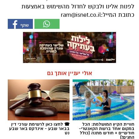
לפנות אלינו ולבקש לחדול מהשימוש באמצעות
כתובת המייל:
ram@isnet.co.il
אולי יעניין אותך גם
חוויית הקיץ המושלמת: הכל
☎ לחצו כאן לרשימת עורכי דין
במקום אחד ברשת הקאנטרי-
בבאר שבע - אינדקס באר שבע
חודשיים + חודש מתנה (כולל
נט
החגים!)