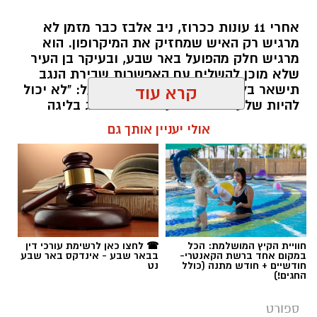
אחרי 11 עונות ככרוז, ניב אלבז כבר מזמן לא
מרגיש רק האיש שמחזיק את המיקרופון. הוא
מרגיש חלק מהפועל באר שבע, ובעיקר בן העיר
שלא מוכן להשלים עם האפשרות שבירת הנגב
תישאר בלי קבוצת כדורסל בליגת העל: "לא יכול
קרא עוד
להיות שלעיר באר שבע לא יהיה ייצוג בליגה
הבכירה רק בגלל כסף"
אולי יעניין אותך גם
שרון דינר / 13:04 09.08.26
חוויית הקיץ המושלמת: הכל
☎ לחצו כאן לרשימת עורכי דין
במקום אחד ברשת הקאנטרי-
בבאר שבע - אינדקס באר שבע
תגים:
באר שבע נט
,
הפועל באר שבע כדורסל
,
ניב
חודשיים + חודש מתנה (כולל
נט
החגים!)
הכרוז
ספורט