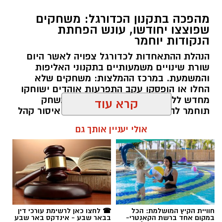
מהפכה בתקנון הכדורגל: משחקים
שפוצצו יחודשו, עונש הפחתת
הנקודות יוחמר
הנהלת ההתאחדות לכדורגל צפויה לאשר היום
שורת שינויים משמעותיים בתקנוני האליפות
והמשמעת. במרכז ההמלצות: משחקים שלא
החלו או הופסקו עקב התפרעות אוהדים ישוחקו
מחדש ללא קהל, הענישה על פיצוץ משחק
תוחמר להפחתת שתי נקודות, ועונשי איסור קהל
חוץ לא יחולו על "משחקי עונה" מכריעים.
קרא עוד
רותם שרון / 10:15 09.08.26
אולי יעניין אותך גם
תגים:
ההתאחדות לכדורגל