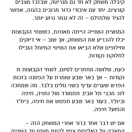
קיבלה משחק לא חד גם מגריטה, שבזבז מצבים
קורצים. יחד עם איבודי כדור מרובים בהגנה, אפשר
להגיד שלמזלם – זה לא נגמר גרוע יותר.
המחצית השנייה הייתה מאוזנת, כששתי הקבוצות
יכלו להכריע את המשחק, אך שוב – אי דיוקים
וחילופים שלא הביאו את השינוי המיוחל הובילו
לחלוקת נקודות.
כעת, שלושה מחזורים לסיום, לשתי הקבוצות 71
נקודות – אך באר שבע שומרת על הפסגה בזכות
הפרש שערים עדיף בשני גולים בלבד. מה שמחכה
לנו: מכבי תל אביב תתמודד מול נתניה, חיפה
ובית"ר, בעוד באר שבע תפגוש את חיפה, בית"ר
והפועל חיפה.
אם יש דבר אחד ברור אחרי המשחק הזה –
המאבק על האליפות צפוי להיות מותח עד השנייה