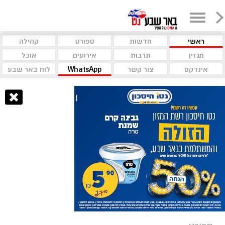
ראשי
חדשות
ספורט
קהילה
מגזין
תרבות
אירועים
אוכל
אינדקס
צור קשר
WhatsApp
לוח באר שבע