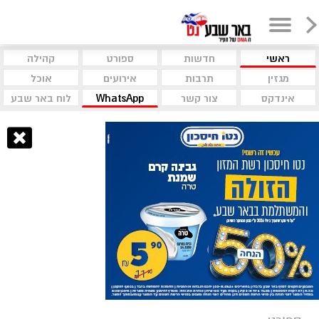
ראשי
חדשות
ספורט
קהילה
מגזין
תרבות
אירועים
אוכל
אינדקס
צור קשר
WhatsApp
לוח באר שבע