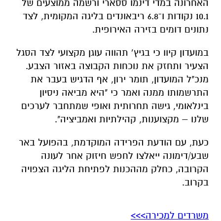
האחרונה במדי דינמו ססארי ורשמה ממוצעים של
10.1 נקודות ו־6.8 ריבאונדים בליגה המקומית, לצד
נתונים דומים בזירה האירופית.
במועדון קיוו כי בגיץ’ תהווה עוגן מקצועי לצד הסגל
הצעיר ותחזק את נוכחות הקבוצה באזור הצבע.
מנכ"ל המועדון, תומר ירון, אף הדגיש בעבר את
התרשמותו ממנה ואמר כי "היא מביאה ניסיון
בינלאומי, גישה תחרותית ואופי שמתחבר לערכים
שלנו – מקצוענות, קהילתיות ואמביציה".
כעת, עם הודעת הפרידה המוקדמת, בהפועל באר
שבע/דימונה ייאלצו לחפש חיזוק אחר לעונה
הקרובה, כחלק מההכנות לפתיחת הליגה הצפויה
בקרוב.
משרדים למכירה>>>