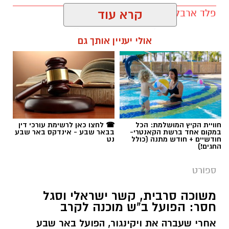
פלד ארבלי / 12:04 05.08.26
קרא עוד
אולי יעניין אותך גם
תגים:
הפועל באר שבע
חוויית הקיץ המושלמת: הכל
☎ לחצו כאן לרשימת עורכי דין
במקום אחד ברשת הקאנטרי-
בבאר שבע - אינדקס באר שבע
חודשיים + חודש מתנה (כולל
נט
החגים!)
ספורט
משוכה סרבית, קשר ישראלי וסגל
חסר: הפועל ב"ש מוכנה לקרב
אחרי שעברה את ויקינגור, הפועל באר שבע