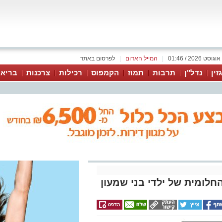
|
המייל האדום
|
לפרסום באתר
זין
נדל"ן
תרבות
תמוז
הקמפוס
רכילות
צרכנות
בריאו
לומית של ילדי בני שמעון