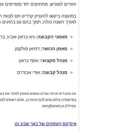
חוזרים למגרש, מתחזקים יחד ומסיימים עונה 
במועצה ביקשו להעניק קרדיט חם לצוות ה
לאורך השנה כולה, תמך בהם גם ברגעים ה
מאמני הקבוצה:
גיא בראון ואביב ברז
מאמן הכושר:
דמיאן פולקמן
מנהל מקצועי:
אסף בראון
מנהל קבוצה:
אודי אבודרם
אנו מכבדים זכויות יוצרים ועושים מאמץ לאתר את בעלי
בפרסומינו צילום שיש לכם זכויות בו, אתם רשאים לפ
המייל:
ram@isnet.co.il
אינדקס העסקים של באר שבע נט