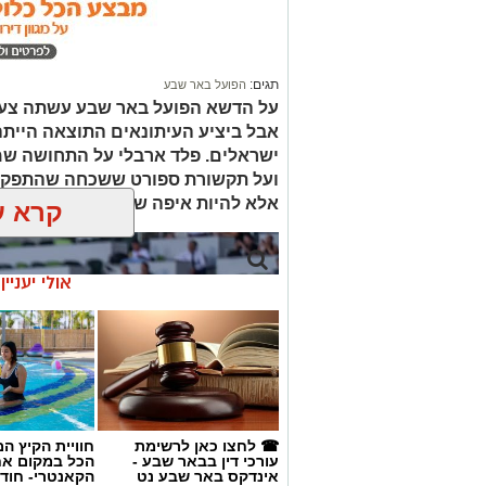
תגים:
הפועל באר שבע
על הדשא הפועל באר שבע עשתה צעד
ישראלים. פלד ארבלי על התחושה שמל
ועל תקשורת ספורט ששכחה שהתפקיד 
אלא להיות איפה שנמצא הסיפור.
קרא ע
אולי יעניי
☎ לחצו כאן לרשימת
חוויית הקיץ ה
עורכי דין בבאר שבע -
הכל במקום א
אינדקס באר שבע נט
הקאנטרי- חודש