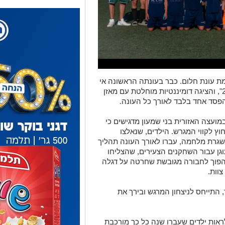
מת עונת חלום. כבר בעונתה הראשונה אי
פעם, הקבוצה זכתה באליפות ליגת "דרום 2", והציגה דומיננטיות מוחלטת עם מאזן
מועצה האזורית בני שמעון מדגישים כי
ץ לקווי המגרש. הילדים, שנאלצו
גרת מלחמה, עברו לאורך העונה תהליך
גן עבור השחקנים הצעירים, שהצליחו
להפוך לחבורה מגובשת שחרטה על דגלה
צוות.
, התייחס לניצחון המרגש ובירך את
ראות ילדים שעברו שנה כל כך מורכבת