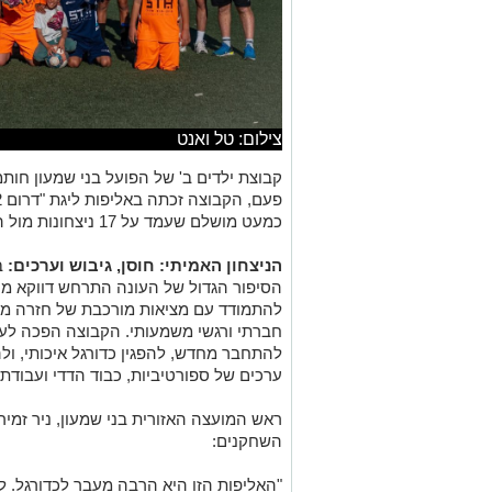
צילום: טל ואנט
קבוצת ילדים ב' של הפועל בני שמעון חות
כמעט מושלם שעמד על 17 ניצחונות מול הפסד אחד בלבד לאורך כל העונה.
הניצחון האמיתי: חוסן, גיבוש וערכים:
ב
הסיפור הגדול של העונה התרחש דווקא מחו
להתמודד עם מציאות מורכבת של חזרה מש
חברתי ורגשי משמעותי. הקבוצה הפכה לעו
להתחבר מחדש, להפגין כדורגל איכותי, ו
ערכים של ספורטיביות, כבוד הדדי ועבודת 
ראש המועצה האזורית בני שמעון, ניר זמיר
השחקנים:
"האליפות הזו היא הרבה מעבר לכדורגל. ל