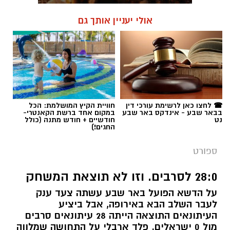
☎ לחצו כאן לרשימת עורכי דין
חוויית הקיץ המושלמת: הכל
בבאר שבע - אינדקס באר שבע
במקום אחד ברשת הקאנטרי-
נט
חודשיים + חודש מתנה (כולל
החגים!)
ספורט
28:0 לסרבים. וזו לא תוצאת המשחק
על הדשא הפועל באר שבע עשתה צעד ענק
לעבר השלב הבא באירופה, אבל ביציע
העיתונאים התוצאה הייתה 28 עיתונאים סרבים
מול 0 ישראלים. פלד ארבלי על התחושה שמלווה
את אוהדי הקבוצה כבר שנים, ועל תקשורת
ספורט ששכחה שהתפקיד שלה הוא לא לרדוף
אחרי הקהל - אלא להיות איפה שנמצא הסיפור.