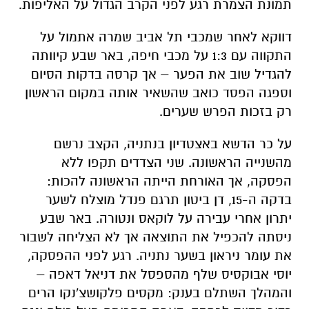
להגדיל שוב את הפער – אך קרסה בדקות הסיום
וספגה הפסד כואב שהשאיר אותה במקום הראשון
רק בזכות הפרש שערים.
על כר הדשא באצטדיון בנתניה, הקצב נרשם
מהשנייה הראשונה. שני הצדדים תקפו ללא
הפסקה, אך האורחת הייתה הראשונה להכות:
בדקה ה-15, דן ביטון תרגם פנדל מוצלח לשער
יתרון אחרי עבירה על לוקאס ונטורה. באר שבע
ניסתה להכפיל את התוצאה אך לא הצליחה לשבור
את עומר ניראון בשער נתניה. רגע לפני ההפסקה,
יוסי אבוקסיס שלף מהספסל את דניאל דאפה –
והמהלך השתלם בענק: מקסים פלקושצ'נקו הרים
כדור מדויק לרחבה, דאפה התרומם מעל כולם ונגח
פנימה, 1:1 דרמטי.
בפתיחת המחצית השנייה באר שבע לחצה חזק,