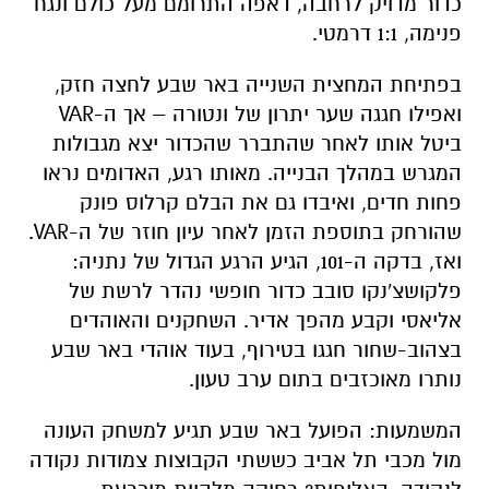
ואפילו חגגה שער יתרון של ונטורה – אך ה-VAR
ביטל אותו לאחר שהתברר שהכדור יצא מגבולות
המגרש במהלך הבנייה. מאותו רגע, האדומים נראו
פחות חדים, ואיבדו גם את הבלם קרלוס פונק
שהורחק בתוספת הזמן לאחר עיון חוזר של ה-VAR.
ואז, בדקה ה-101, הגיע הרגע הגדול של נתניה:
פלקושצ'נקו סובב כדור חופשי נהדר לרשת של
אליאסי וקבע מהפך אדיר. השחקנים והאוהדים
בצהוב-שחור חגגו בטירוף, בעוד אוהדי באר שבע
נותרו מאוכזבים בתום ערב טעון.
המשמעות: הפועל באר שבע תגיע למשחק העונה
מול מכבי תל אביב כששתי הקבוצות צמודות נקודה
לנקודה. האליפות? רחוקה מלהיות מוכרעת.
משרדים למכירה>>>