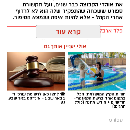
פלד ארבלי / 12:04 05.08.26
קרא עוד
אולי יעניין אותך גם
תגים:
הפועל באר שבע
חוויית הקיץ המושלמת: הכל
☎ לחצו כאן לרשימת עורכי דין
במקום אחד ברשת הקאנטרי-
בבאר שבע - אינדקס באר שבע
חודשיים + חודש מתנה (כולל
נט
החגים!)
ספורט
משוכה סרבית, קשר ישראלי וסגל
חסר: הפועל ב"ש מוכנה לקרב
אחרי שעברה את ויקינגור, הפועל באר שבע
מגיעה למשחק ה"בית" בהונגריה מול הכוכב