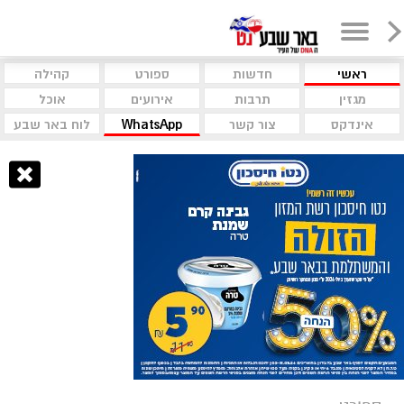
ראשי
חדשות
ספורט
קהילה
מגזין
תרבות
אירועים
אוכל
אינדקס
צור קשר
WhatsApp
לוח באר שבע