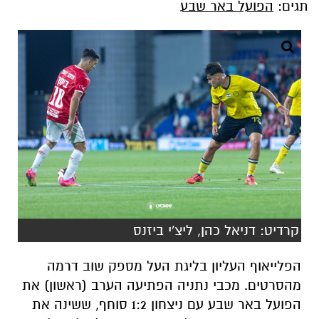
קרדיט: דניאל כהן, ליצ'י ביזנס
הפלייאוף העליון בליגת העל מספק שוב דרמה
מהסרטים. מכבי נתניה הפתיעה הערב (ראשון) את
הפועל באר שבע עם ניצחון 1:2 סוחף, ששינה את
תמונת הצמרת רגע לפני הקרב הגדול על האליפות.
דווקא לאחר שמכבי תל אביב שמרה אתמול על
התקווה עם 1:3 על מכבי חיפה, באר שבע קיוותה