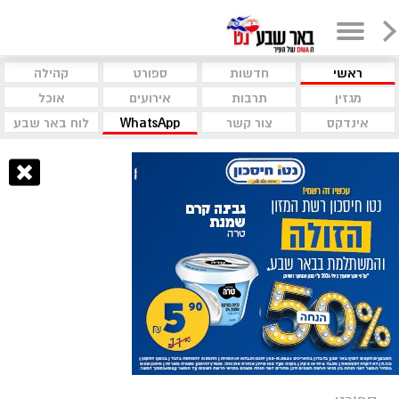
ראשי
חדשות
ספורט
קהילה
מגזין
תרבות
אירועים
אוכל
אינדקס
צור קשר
WhatsApp
לוח באר שבע