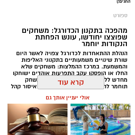
החגים!)
הכרוז
ספורט
מהפכה בתקנון הכדורגל: משחקים
שפוצצו יחודשו, עונש הפחתת
הנקודות יוחמר
הנהלת ההתאחדות לכדורגל צפויה לאשר היום
שורת שינויים משמעותיים בתקנוני האליפות
והמשמעת. במרכז ההמלצות: משחקים שלא
החלו או הופסקו עקב התפרעות אוהדים ישוחקו
מחדש ללא קהל, הענישה על פיצוץ משחק
קרא עוד
תוחמר להפחתת שתי נקודות, ועונשי איסור קהל
חוץ לא יחולו על "משחקי עונה" מכריעים.
אולי יעניין אותך גם
רותם שרון / 10:15 09.08.26