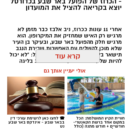
- הכרוז של הפועל באר שבע בכדורסל
יוצא בקריאה להציל את המועדון
אחרי 11 עונות ככרוז, ניב אלבז כבר מזמן לא
מרגיש רק האיש שמחזיק את המיקרופון. הוא
מרגיש חלק מהפועל באר שבע, ובעיקר בן העיר
שלא מוכן להשלים עם האפשרות שבירת הנגב
תישאר בלי קבוצת כדורסל בליגת העל: "לא יכול
קרא עוד
להיות שלעיר באר שבע לא יהיה ייצוג בליגה
הבכירה רק בגלל כסף"
אולי יעניין אותך גם
שרון דינר / 13:04 09.08.26
חוויית הקיץ המושלמת: הכל
☎ לחצו כאן לרשימת עורכי דין
במקום אחד ברשת הקאנטרי-
בבאר שבע - אינדקס באר שבע
תגים:
באר שבע נט
,
הפועל באר שבע כדורסל
,
ניב
חודשיים + חודש מתנה (כולל
נט