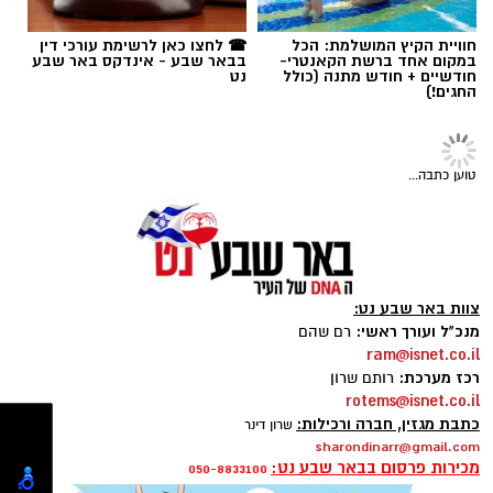
חוויית הקיץ המושלמת: הכל
☎ לחצו כאן לרשימת עורכי דין
במקום אחד ברשת הקאנטרי-
בבאר שבע - אינדקס באר שבע
תגים:
ההתאחדות לכדורגל
חודשיים + חודש מתנה (כולל
נט
החגים!)
טוען כתבה...
ניב אלבז. צילום: מתוך דף פייסבוק
צוות באר שבע נט:
מנכ"ל ועורך ראשי:
רם שהם
ניב אלבז, הכרוז הוותיק והאהוב של הפועל באר
ram@isnet.co.il
שבע בכדורסל, מסתכל בימים אלה בדאגה על
רכז מערכת:
רותם שרון
המועדון שהוא מלווה כבר יותר מעשור. מאחורי
rotems@isnet.co.il
קרדיט: זאב דיקמן
המיקרופון, באולם, הוא מכיר מקרוב את האנשים
כתבת מגזין, חברה ורכילות:
שרון דינר
שעובדים מסביב לשעון כדי להחזיק את המועדון
sharondinarr@gmail.com
הנהלת ההתאחדות לכדורגל תתכנס היום כדי לדון
מכירות פרסום בבאר שבע נט:
050-8833100
הזה בחיים. עכשיו, כשהקשיים הכלכליים
ולאשר מהלך שעשוי לשנות את פני הכדורגל