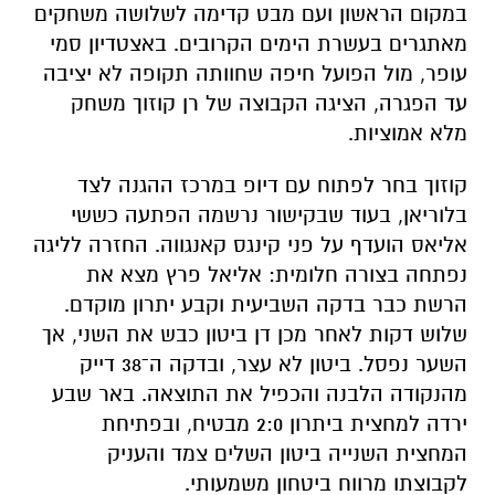
במקום הראשון ועם מבט קדימה לשלושה משחקים
מאתגרים בעשרת הימים הקרובים. באצטדיון סמי
עופר, מול הפועל חיפה שחוותה תקופה לא יציבה
עד הפגרה, הציגה הקבוצה של רן קוזוך משחק
מלא אמוציות.
קוזוך בחר לפתוח עם דיופ במרכז ההגנה לצד
בלוריאן, בעוד שבקישור נרשמה הפתעה כששי
אליאס הועדף על פני קינגס קאנגווה. החזרה לליגה
נפתחה בצורה חלומית: אליאל פרץ מצא את
הרשת כבר בדקה השביעית וקבע יתרון מוקדם.
שלוש דקות לאחר מכן דן ביטון כבש את השני, אך
השער נפסל. ביטון לא עצר, ובדקה ה־38 דייק
מהנקודה הלבנה והכפיל את התוצאה. באר שבע
ירדה למחצית ביתרון 2:0 מבטיח, ובפתיחת
המחצית השנייה ביטון השלים צמד והעניק
לקבוצתו מרווח ביטחון משמעותי.