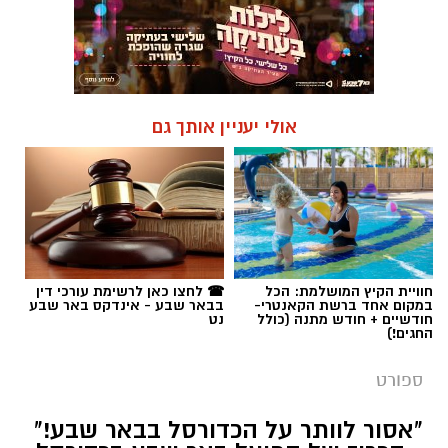
אולי יעניין אותך גם
חוויית הקיץ המושלמת: הכל
☎ לחצו כאן לרשימת עורכי דין
במקום אחד ברשת הקאנטרי-
בבאר שבע - אינדקס באר שבע
חודשיים + חודש מתנה (כולל
נט
החגים!)
ספורט
"אסור לוותר על הכדורסל בבאר שבע!"