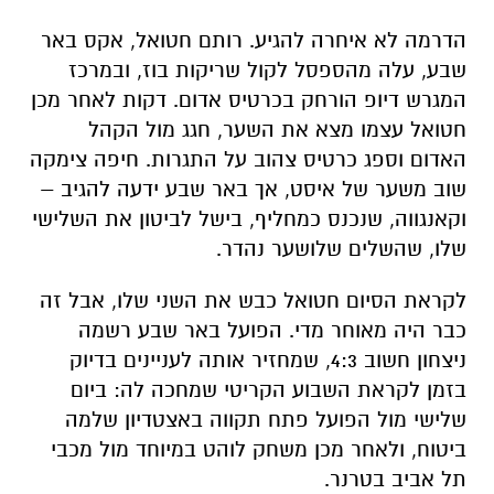
הדרמה לא איחרה להגיע. רותם חטואל, אקס באר
שבע, עלה מהספסל לקול שריקות בוז, ובמרכז
המגרש דיופ הורחק בכרטיס אדום. דקות לאחר מכן
חטואל עצמו מצא את השער, חגג מול הקהל
האדום וספג כרטיס צהוב על התגרות. חיפה צימקה
שוב משער של איסט, אך באר שבע ידעה להגיב –
וקאנגווה, שנכנס כמחליף, בישל לביטון את השלישי
שלו, שהשלים שלושער נהדר.
לקראת הסיום חטואל כבש את השני שלו, אבל זה
כבר היה מאוחר מדי. הפועל באר שבע רשמה
ניצחון חשוב 4:3, שמחזיר אותה לעניינים בדיוק
בזמן לקראת השבוע הקריטי שמחכה לה: ביום
שלישי מול הפועל פתח תקווה באצטדיון שלמה
ביטוח, ולאחר מכן משחק לוהט במיוחד מול מכבי
תל אביב בטרנר.