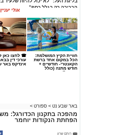
חוויית הקיץ המושלמת:
☎ לחצו כאן ל
הכל במקום אחד ברשת
עורכי דין בבא
הקאנטרי- חודשיים +
אינדקס באר ש
חודש מתנה (כולל
החגים!)
באר שבע נט
>
ספורט
>
מהפכה בתקנון הכדורגל: משח
הפחתת הנקודות יוחמר
רותם שרון
09.08.26 / 10:15