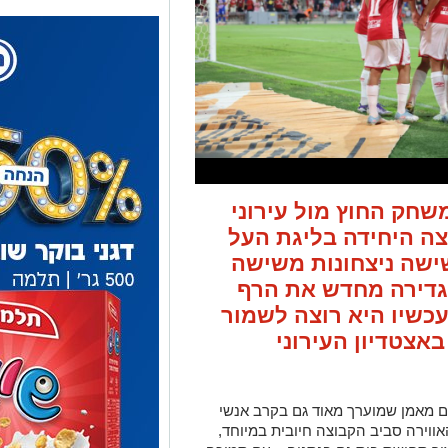
חק החוץ מול עירוני
ה היחידה בליגת העל
ישה ניצחונות משישה
גדירה מחדש את הרף
עכשיו היא רוצה לשמור
אצטדיון העירוני
עם מאמן שמוערך מאוד גם בקרב אנשי
וירה סביב הקבוצה חיובית במיוחד,
ור תחושת בית גם בנתניה – עם תמיכה
ים.
עמדת השוער –
ניב אליאסי
, שנעדר
ת ישראל, שב לאימונים מלאים וצפוי