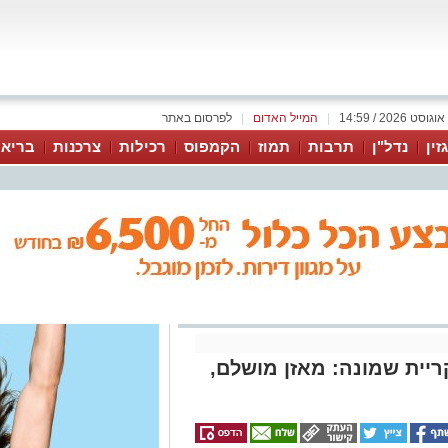
|
המייל האדום
|
לפרסום באתר
זין
נדל"ן
תרבות
תמוז
הקמפוס
רכילות
צרכנות
בריאו
יית שמונה: מאזן מושלם,