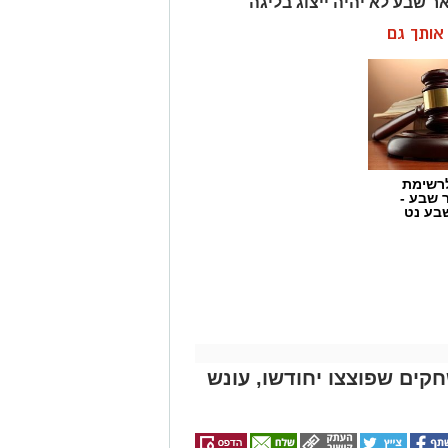
רשימת
ר שבע -
בע נט
קים שפוצצו יחודשו, עונש