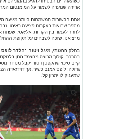
לחזור לעמוד בין הקורות. אליאסי, שפתח א
מרציאנו, שזכה לשבחים על תקופת ההחלפ
בחלק ההגנתי,
מיגל ויטור
ו־
הלדר לופס
ח
בהרכב. קוז’וך מרוצה מהצמד מתן בלטקסה וא
קיים סיכוי שהקפטן ויטור יקבל מנוחה נ
גדולה: לופס אמנם כשיר, אך דוידזאדה הצי
שמעניק לו יתרון קל.