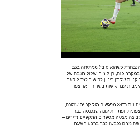
הנבחרת כשהוא סובל ממתיחה בגב
במקרה כזה, רן קוז’וך ישקול הצבה של
קטית של דן ביטון לקישור לצד לוקאס
זמבית עם רגישות בשריר – אך צפוי
הסטטיסטיקה מחמיאה לבאר שבע: 18 ניצחונות ב־34 מפגשים מול קריית שמונה,
ונית, ופתיחת עונה שנכנסה כבר
בוצה מציגה מספרים התקפיים נדירים –
שישה מהם נכבשו כבר ברבע השעה
דן ביטון ממשיך להיות השם החם של הליגה, כשהוא כובש בכל אחד מ־11 משחקי
הפועל באר שבע והשני בכל הזמנים