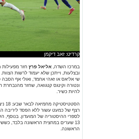
קרדיט: זאב דיקמן
במרכז השדה,
אליאל פרץ
חזר מפעילות 
ובצלעות, וייתכן שלא יעמוד לרשות הצוות. 
שי אליאס או זאהי אחמד, ואולי אף הסבה ט
ונטורה וקינגס קנגוואה, שחזר מהנבחרת ה
להיות כשיר.
רצף של כמעט עשור ללא הפסד ליריבה הצפ
לספרי ההיסטוריה של המועדון. בנוסף, הק
13 שערים במחצית הראשונה בלבד, כש
הראשונה.
הליגה האחרונים – הרצף הארוך בתולדות 
בליגת העל.