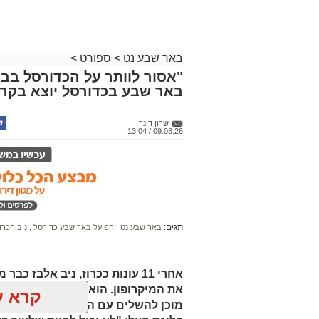
"אסור לוותר על הכדורסל בבא
באר שבע בכדורסל יוצא בקרי
שרון דינר
09.08.26 / 13:04
תגים:
באר שבע נט
,
הפועל באר שבע כדורסל
,
ניב הכרו
אחרי 11 עונות ככרוז, ניב אלבז
את המיקרופון. הוא מרגיש חלק מהפו
קרא ע
מוכן להשלים עם האפשרות שבירת הנ
בליגת העל: "לא יכול להיות שלעיר בא
הבכירה רק בגלל כסף"
אולי יעניי