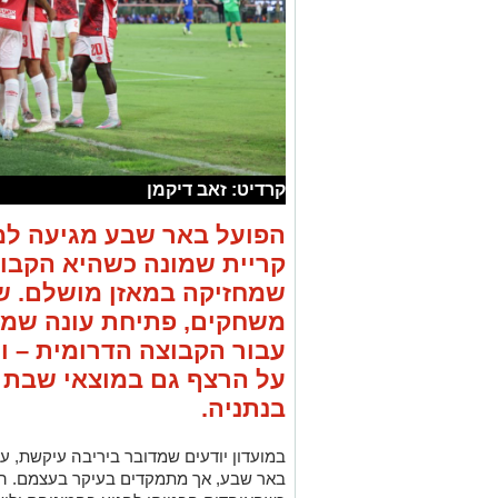
קרדיט: זאב דיקמן
הפועל באר שבע מגיעה למש
קריית שמונה כשהיא הקבוצ
שמחזיקה במאזן מושלם. ש
משחקים, פתיחת עונה שמ
עבור הקבוצה הדרומית – ו
על הרצף גם במוצאי שבת ב
בנתניה.
במועדון יודעים שמדובר ביריבה עיקשת, 
באר שבע, אך מתמקדים בעיקר בעצמם. האו
כשהאוהדים הבטיחו להגיע בהמוניהם וליצ
אדירה שנועדה לשמור על המומנטום המרש
אחת הבשורות המשמחות ביותר מגיעה מ
מספר שבועות בעקבות פציעה באימון נבחר