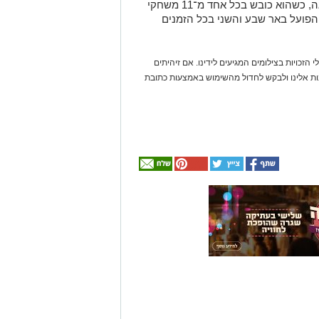
 הזכויות בצילומים המגיעים לידינו. אם זיהיתים
נות אלינו ולבקש לחדול מהשימוש באמצעות כתובת
אולי
יעניין
אותך
גם
☎ לחצו כאן לרשימת
חוויית הקיץ המושלמת:
עורכי דין בבאר שבע -
הכל במקום אחד ברשת
הקאנטרי- חודשיים +
אינדקס באר שבע נט
חודש מתנה (כולל
החגים!)