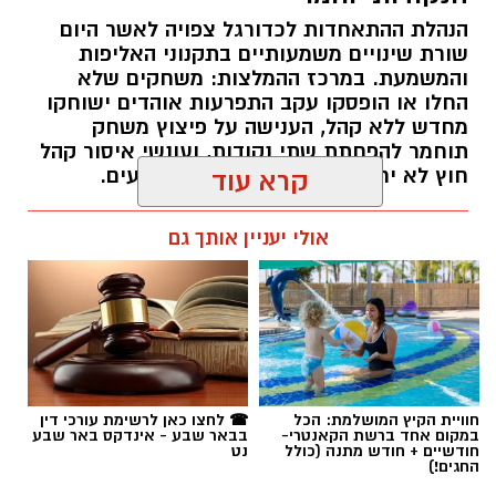
הנהלת ההתאחדות לכדורגל צפויה לאשר היום
שורת שינויים משמעותיים בתקנוני האליפות
והמשמעת. במרכז ההמלצות: משחקים שלא
החלו או הופסקו עקב התפרעות אוהדים ישוחקו
מחדש ללא קהל, הענישה על פיצוץ משחק
תוחמר להפחתת שתי נקודות, ועונשי איסור קהל
חוץ לא יחולו על "משחקי עונה" מכריעים.
קרא עוד
רותם שרון / 10:15 09.08.26
אולי יעניין אותך גם
תגים:
ההתאחדות לכדורגל
חוויית הקיץ המושלמת: הכל
☎ לחצו כאן לרשימת עורכי דין
במקום אחד ברשת הקאנטרי-
בבאר שבע - אינדקס באר שבע
חודשיים + חודש מתנה (כולל
נט
החגים!)