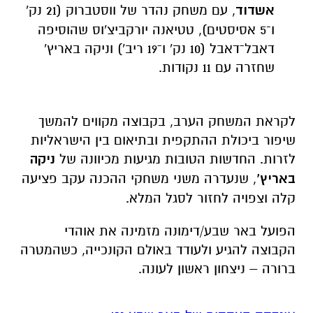
אשדוד
, עם משחק נהדר של ווסטברוק (21 נק'
ו־5 אסיסטים), טטיאנה יורקביצ'וס שהוסיפה
דאבל־דאבל (10 נק' ו־19 ריב') וניקה באריץ'
שחזרה עם 11 נקודות.
לקראת המשחק הערב, בקבוצה מקווים להמשך
שיפור ביכולת ההתקפית ובתיאום בין הישראליות
לזרות. החדשות הטובות מגיעות מכיוונה של
ניקה
באריץ’
, שנעדרה משני משחקי ההכנה עקב פציעה
קלה וצפויה לחזור לסגל המלא.
הפועל באר שבע/דימונה מזמינה את אוהדי
הקבוצה להגיע ולעודד באולם הקונכייה, כשהמטרה
ברורה – ניצחון ראשון לעונה.