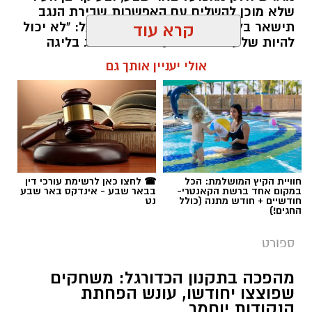
שלא מוכן להשלים עם האפשרות שבירת הנגב
תישאר בלי קבוצת כדורסל בליגת העל: "לא יכול
קרא עוד
להיות שלעיר באר שבע לא יהיה ייצוג בליגה
הבכירה רק בגלל כסף"
אולי יעניין אותך גם
שרון דינר / 13:04 09.08.26
חוויית הקיץ המושלמת: הכל
☎ לחצו כאן לרשימת עורכי דין
במקום אחד ברשת הקאנטרי-
בבאר שבע - אינדקס באר שבע
תגים:
באר שבע נט
,
הפועל באר שבע כדורסל
,
ניב
חודשיים + חודש מתנה (כולל
נט
החגים!)
הכרוז
ספורט
מהפכה בתקנון הכדורגל: משחקים
שפוצצו יחודשו, עונש הפחתת
הנקודות יוחמר