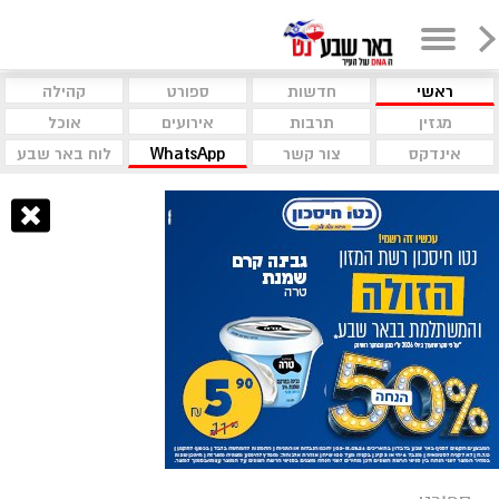
ראשי
חדשות
ספורט
קהילה
מגזין
תרבות
אירועים
אוכל
אינדקס
צור קשר
WhatsApp
לוח באר שבע