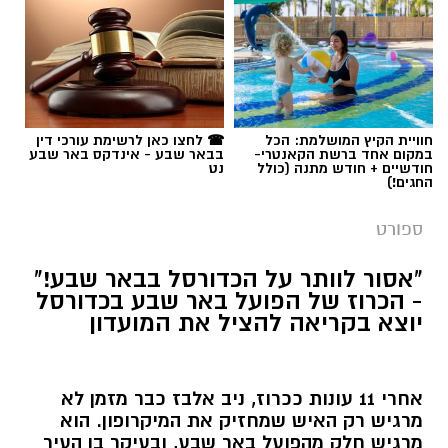
חוויית הקיץ המושלמת: הכל
☎ לחצו כאן לרשימת עורכי דין
במקום אחד ברשת הקאנטרי-
בבאר שבע - אינדקס באר שבע
חודשיים + חודש מתנה (כולל
נט
החגים!)
ספורט
"אסור לוותר על הכדורסל בבאר שבע!"
- הכרוז של הפועל באר שבע בכדורסל
יוצא בקריאה להציל את המועדון
אחרי 11 עונות ככרוז, ניב אלבז כבר מזמן לא
מרגיש רק האיש שמחזיק את המיקרופון. הוא
מרגיש חלק מהפועל באר שבע, ובעיקר בן העיר