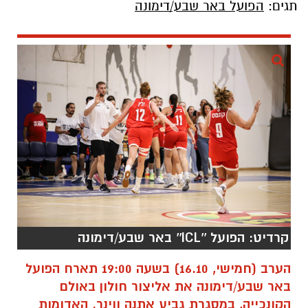
תגים:
הפועל באר שבע/דימונה
קרדיט: הפועל ''ICL'' באר שבע/דימונה
הערב (חמישי, 16.10) בשעה 19:00 תארח הפועל
באר שבע/דימונה את אליצור חולון באולם
הקונכייה, במסגרת גביע אתנה ווינר. האדומות