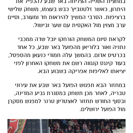
במחצית השנייה הצליחה באר שבע להכפיל את
היתרון, כאשר זלטנוביץ' כבש בעצמו, משחק שלישי
ברציפות. הסרבי המשיך להיראות חד ומעורב, וסיים
ערב מצוין מול האקסית עם שער ובישול.
לקראת סיום המשחק הורחקו יובל שדה ממכבי
נתניה ואור בלוריאן מהפועל באר שבע, כל אחד
בכרטיס אדום. בהמשך עלה חמודי כנעאן מהספסל,
בעוד קינגס קנגווה רשם את משחקו האחרון לפני
יציאתו לאליפות אפריקה בשבוע הבא.
במחזור הבא תפגוש הפועל באר שבע את עירוני
טבריה, לאחר מכן תשחק במסגרת גביע המדינה,
ובסוף החודש תחזור לאצטדיון טרנר למפגש מסקרן
מול הפועל ירושלים.