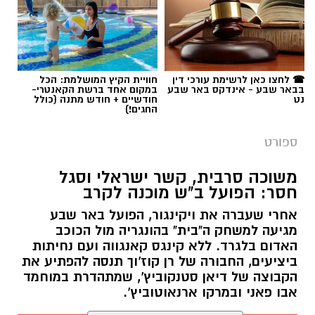
תגים:
הפועל באר שבע
☎ לחצו כאן לרשימת עורכי דין
חוויית הקיץ המושלמת: הכל
בבאר שבע - אינדקס באר שבע
במקום אחד ברשת הקאנטרי-
נט
חודשיים + חודש מתנה (כולל
החגים!)
ספורט
משוכה סרבית, קשר ישראלי וסגל
חסר: הפועל ב"ש מוכנה לקרב
אחרי שעברה את ויקינגור, הפועל באר שבע
מגיעה למשחק ה"בית" בהונגריה מול הכוכב
האדום בלגרד. ללא קינגס קאנגווה ועם נחיתות
קרדיט: הפועל ''ויקטורי'' באר שבע
ביציעים, החבורה של רן קוז'וך תנסה להפתיע את
הקבוצה של דיאן סטנקוביץ', שמתהדרת במוחמד
28:0. לא, זו לא התוצאה שבה הכוכב האדום בלגרד
אבו פאני ובמרקו ארנאוטוביץ'.
הביסה את הפועל באר שבע. להפך. על הדשא