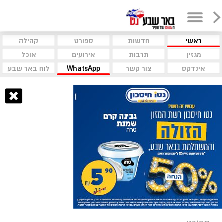
ראשי
חדשות
ספורט
קהילה
מגזין
תרבות
אירועים
אוכל
אינדקס
צור קשר
WhatsApp
לוח באר שבע