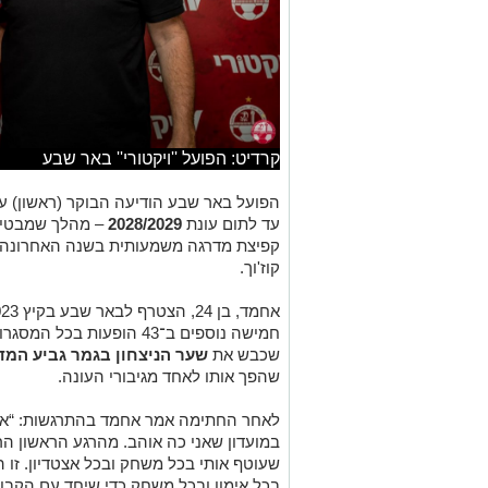
קרדיט: הפועל ''ויקטורי'' באר שבע
הפועל באר שבע הודיעה הבוקר (ראשון) ע
עד לתום עונת
2028/2029
– מהלך שמבטיח
קפיצת מדרגה משמעותית בשנה האחרונה ו
קוז'וך.
חמישה נוספים ב־43 הופעות 
שכבש את
שער הניצחון בגמר גביע המד
שהפך אותו לאחד מגיבורי העונה.
לאחר החתימה אמר אחמד בהתרגשות: “אנ
במועדון שאני כה אוהב. מהרגע הראשון 
שעוטף אותי בכל משחק ובכל אצטדיון. זו 
בכל אימון ובכל משחק כדי שיחד עם הקבו