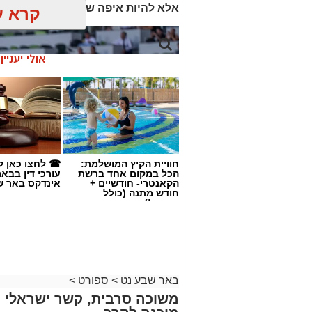
אלא להיות איפה שנמצא הסיפור.
קרא ע
אולי יעניי
חוויית הקיץ המושלמת:
☎ לחצו כאן ל
הכל במקום אחד ברשת
עורכי דין בבא
הקאנטרי- חודשיים +
אינדקס באר ש
חודש מתנה (כולל
החגים!)
קרדיט: הפועל ''ויקטורי'' באר שבע
באר שבע נט
>
ספורט
>
28:0. לא, זו לא התוצאה שבה הכוכב ה
משוכה סרבית, קשר ישראלי ו
להפך. ע