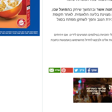
מטה אשר
ובהמשך שיחק ב
הפועל עכו
,
מצוינת בליגה הלאומית. לאחר תקופת
בירת הנגב והפך לשחקן מפתח בסגל
 הזכויות בצילומים המגיעים לידינו. אם זיהיתים
נות אלינו ולבקש לחדול מהשימוש באמצעות כתובת
אולי
יעניין
אותך
גם
☎ לחצו כאן לרשימת
חוויית הקיץ המושלמת:
עורכי דין בבאר שבע -
הכל במקום אחד ברשת
הקאנטרי- חודשיים +
אינדקס באר שבע נט