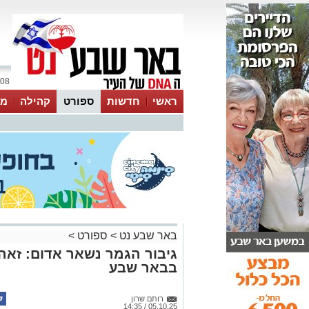
08 אוגוסט 2026 / 04:01
ראשי
חדשות
ספורט
קהילה
מג
עסקים
טיפים והמלצות
באר שבע נט
>
ספורט
>
גיבור הגמר נשאר אדום: זאה
בבאר שבע
רותם שרון
05.10.25 / 14:35