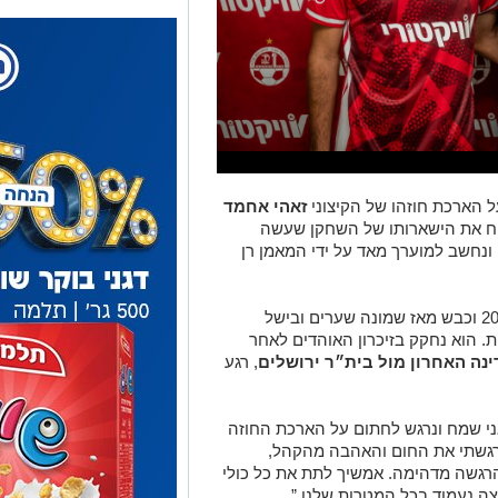
ל הארכת חוזהו של הקיצוני
זאהי אחמד
 את הישארותו של השחקן שעשה
נחשב למוערך מאד על ידי המאמן רן
אחמד, בן 24, הצטרף לבאר שבע בקיץ 2023 וכבש מאז שמונה שערים ובישל
בכל המסגרות. הוא נחקק בזיכרון האוהדים לאחר
ינה האחרון מול בית״ר ירושלים
, רגע
י שמח ונרגש לחתום על הארכת החוזה
הרגשתי את החום והאהבה מהקהל,
הרגשה מדהימה. אמשיך לתת את כל כולי
צה נעמוד בכל המטרות שלנו.”