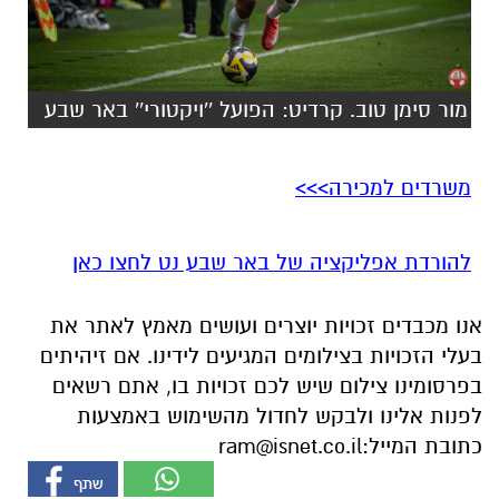
מור סימן טוב. קרדיט: הפועל ''ויקטורי'' באר שבע
משרדים למכירה>>>
להורדת אפליקציה של באר שבע נט לחצו כאן
אנו מכבדים זכויות יוצרים ועושים מאמץ לאתר את
בעלי הזכויות בצילומים המגיעים לידינו. אם זיהיתים
בפרסומינו צילום שיש לכם זכויות בו, אתם רשאים
לפנות אלינו ולבקש לחדול מהשימוש באמצעות
כתובת המייל:
ram@isnet.co.il