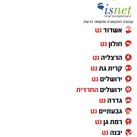
ישבתי שם והסתכלתי מסביב. שורות של עיתונאים
סרבים. מחשבים פתוחים, מצלמות, טלפונים,
כתבים שעובדים, מעבירים דיווחים חיים, כותבים,
קבוצת התקשורת ומקומוני הרשת:
מצלמים. מדינה שלמה שלחה אנשים כדי לסקר את
הקבוצה שלה במשחק האירופי הכי חשוב שלה עד
כה. ואצלנו? כיסאות ריקים. וזה אולי הסיפור הכי
גדול של הערב הזה.
בואו לא נעבוד על עצמנו. כולנו יודעים איך יציע
העיתונאים הזה היה נראה אם על הדשא הייתה
משחקת מכבי תל אביב או מכבי חיפה. כנראה
שלא הייתי צריך לספור כדי למצוא עיתונאי ישראלי.
היו כתבים, היו פרשנים, היו צלמים, היו שידורים
חיים. היינו מקבלים דיווחים מהמלון, מהאימון
המסכם, מהאוטובוס בדרך לאצטדיון ומהמסדרון
בדרך לחדר ההלבשה. אבל כשזו הפועל באר שבע?
פתאום אפשר להסתפק בלראות את המשחק