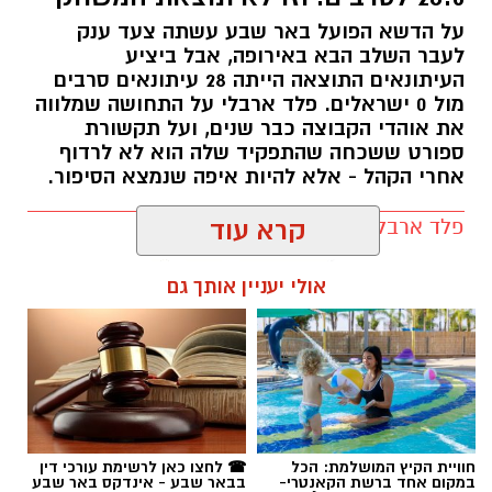
על הדשא הפועל באר שבע עשתה צעד ענק
לעבר השלב הבא באירופה, אבל ביציע
העיתונאים התוצאה הייתה 28 עיתונאים סרבים
מול 0 ישראלים. פלד ארבלי על התחושה שמלווה
את אוהדי הקבוצה כבר שנים, ועל תקשורת
ספורט ששכחה שהתפקיד שלה הוא לא לרדוף
אחרי הקהל - אלא להיות איפה שנמצא הסיפור.
פלד ארבלי / 12:04 05.08.26
קרא עוד
אולי יעניין אותך גם
תגים:
הפועל באר שבע
חוויית הקיץ המושלמת: הכל
☎ לחצו כאן לרשימת עורכי דין
במקום אחד ברשת הקאנטרי-
בבאר שבע - אינדקס באר שבע