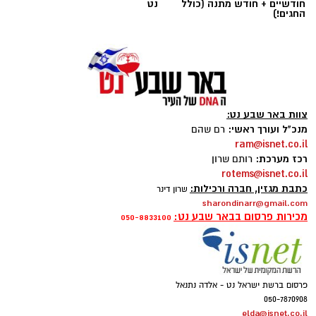
חודשיים + חודש מתנה (כולל
נט
החגים!)
צוות באר שבע נט:
מנכ"ל ועורך ראשי:
רם שהם
ram@isnet.co.il
קרדיט: הפועל ''ויקטורי'' באר שבע
רכז מערכת:
רותם שרון
rotems@isnet.co.il
כתבת מגזין, חברה ורכילות:
28:0. לא, זו לא התוצאה שבה הכוכב האדום בלגרד
שרון דינר
sharondinarr@gmail.com
הביסה את הפועל באר שבע. להפך. על הדשא
מכירות פרסום בבאר שבע נט:
050-8833100
באר שבע ניצחה 0:1, במשחק גדול, ועשתה צעד
ענק לעבר השלב הבא. 28:0 הייתה התוצאה ביציע
העיתונאים בסומבתהיי. 28 עיתונאים מסרביה. 0
עיתונאים מישראל.
פרסום ברשת ישראל נט - אלדה נתנאל
050-7870908
elda@isnet.co.il