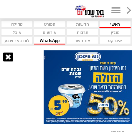
ראשי
חדשות
ספורט
קהילה
מגזין
תרבות
אירועים
אוכל
אינדקס
צור קשר
WhatsApp
לוח באר שבע