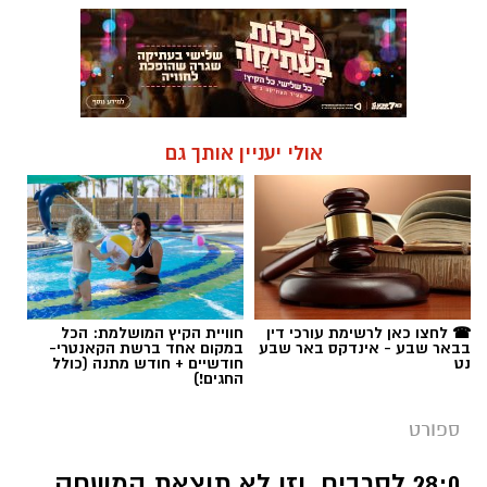
אולי יעניין אותך גם
☎ לחצו כאן לרשימת עורכי דין
חוויית הקיץ המושלמת: הכל
בבאר שבע - אינדקס באר שבע
במקום אחד ברשת הקאנטרי-
נט
חודשיים + חודש מתנה (כולל
החגים!)
ספורט
28:0 לסרבים. וזו לא תוצאת המשחק