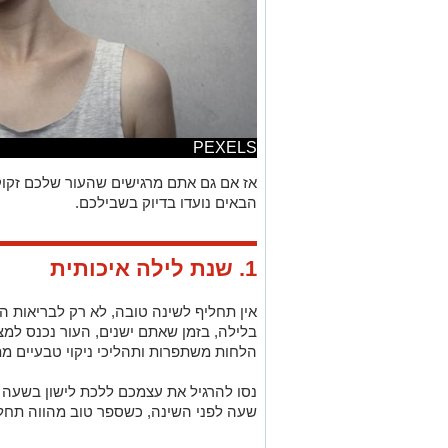
PEXELS
אז אם גם אתם מרגישים שהעור שלכם זקוק 
הבאים נועדו בדיוק בשבילכם.
1. שנת לילה איכותית
אין תחליף לשינה טובה, לא רק לבריאות הנ
בלילה, בזמן שאתם ישנים, העור נכנס למצ
הלחות משתפרות ותהליכי ניקוי טבעיים מ
נסו להרגיל את עצמכם ללכת לישון בשעה 
שעה לפני השינה, כשספר טוב מהווה תחל
2. שתיית מים לאורך כל היום
התייבשות היא אחת הסיבות הראשונות לעו