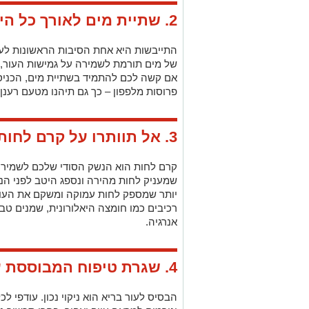
של מים תורמת לשמירה על גמישות העור, 
אם קשה לכם להתמיד בשתיית מים, הכניסו 
פרוסות מלפפון – כך גם תיהנו מטעם רענן 
3. אל תוותרו על קרם לחות בבוקר ובערב
קרם לחות הוא הנשק הסודי שלכם לשמירה 
שמעניק לחות מהירה ונספג היטב לפני הנ
יותר שמספק לחות עמוקה ומשקם את העור
רכיבים כמו חומצה היאלורונית, שמנים טבעי
אנרגיה.
4. שגרת טיפוח המבוססת על ניקוי עדין
הבסיס לעור בריא הוא ניקוי נכון. עודפי לכ
וגורמים למראה עייף ואפור. בחרו תכשיר נ
לעור שמן, חלב פנים לעור יבש או מים מיסלר
השתמשו בטונר לאיזון רמת החומציות בעור