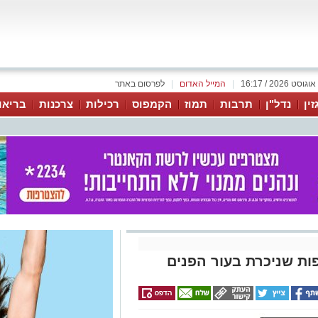
|
המייל האדום
|
לפרסום באתר
זין
נדל"ן
תרבות
תמוז
הקמפוס
רכילות
צרכנות
בריאו