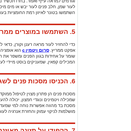
5. השתמשו במוצרים ממריצים
כדי להחזיר לעור מראה רענן וקורן, כדאי
אפקט ממריץ.
סרום ויטמין c
הוא אופציה 
שומר על אחידות בגוון הפנים ומשפר את ה
המכילים קפאין, שמעניקים בוסט מיידי לעו
6. הכניסו מסכות פנים לשגרת הטיפוח שלכם
מסכות פנים הן פתרון מצוין לטיפול ממוקד
שמכילה ויטמינים ונוגדי חמצון, יכולה להע
מסכת בד מהווה אפשרות נוחה למי שמעדיף
מושלמות לניקוי עמוק והחזרת אנרגיה לעור
7. הקפידו על תזונה מאוזנת
אולי יפתיע אתכם לגלות, אבל בפועל מה ש
העור שלנו. ירקות עליים, פירות טריים, אגוז
סלמון עשירים באומגה 3 