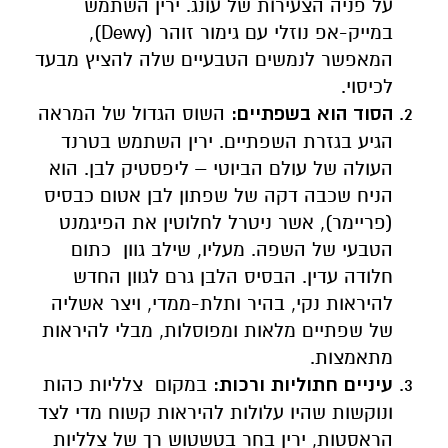
על פניה הצעירות של עונג. ירין השתמש
במייק-אפ נוזלי עם גימור זוהר
(Dewy),
המאפשר לנמשים הטבעיים שלה להציץ מבעד
לכיסוי
.
הסוד הוא בשפתיים
:
השוס הגדול של המראה
הגיע בגזרת השפתיים. ירין השתמש בטרנד
העולה של עולם הביוטי
–
ליפסטיק לבן
.
הוא
הניח שכבה דקה של שפתון לבן אטום כבסיס
(פריימר), אשר ניטרל לחלוטין את הפיגמנט
הטבעי של השפה. מעליו, שילב גוון כתום
חלודה עדין. הבסיס הלבן גרם לגוון החדש
להיראות נקי, בהיר ותלת-ממדי, ויצר אשליה
של שפתיים מלאות ומפוסלות, מבלי להיראות
מתאמצות
.
עיניים חתוליות ורכות
:
במקום צלליות כהות
ונוקשות שהיו עלולות להיראות קשוח מדי לצד
הראסטות, ירין בחר בטשטוש רך של צלליות