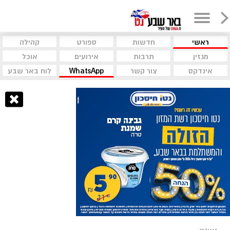
ראשי
חדשות
ספורט
קהילה
מגזין
תרבות
אירועים
אוכל
אינדקס
צור קשר
WhatsApp
לוח באר שבע