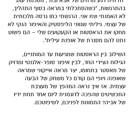
"
זה היה רגע מדהים של אבא ובת", מסכמת עונג
בהתרגשות, "כשהסתכלתי במראה בסוף התהליך,
לא האמנתי שזו אני. הרגשתי כמו גרסה מלכותית
של עצמי. גיליתי שגווני הליפסטיק והאיפור הנקי לא
מחקו את הראסטות או הקעקועים שלי – הם פשוט
נתנו להם מסגרת של אופנת עילית
".
השילוב בין הראסטות שמגיעות עד המותניים,
הגילוח הצידי החד, לבין איפור סופר-אלגנטי ומדויק
של מאסטר בתחומו, יצר מראה אייקוני שמראה
שאופנה ויופי הם קודם כל משחק של הבעה
עצמית. אז איך נראה המהפך של מעצבת
התכשיטים שהפכה לדוגמנית ליום אחד תחת ידיו
של אביה? התמונות לפניכם, לשיפוטכם
.