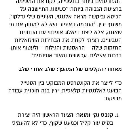
המפורסמים ביותר בתעשייה, לקח את המשימה
ברצינות הגבוהה ביותר. "כשעונג התיישבה על
הכיסא וביקשה מראה אלגנטי, העיניים שלי נדלקו",
משתף ירין. "החכמה באיפור היא לא למחוק את מי
שאתה, אלא ליצור דיאלוג אופנתי עם הנתונים
הטבעיים. רציתי לקחת את הבחירות הוויזואליות
החזקות שלה – הראסטות והגילוח – ולעטוף אותן
ברכות אצילית, עכשווית ומאוד אופנתית
".
מאחורי הקלעים של המהפך: שלב אחרי שלב
כדי לייצר את הקונטרסט המבוקש בין הסטייל
הבועט לאלגנטיות קלאסית, ירין בנה תוכנית עבודה
מדויקת
:
קנבס נקי ומואר
:
הצעד הראשון היה יצירת
בסיס עור קליל וכמעט שקוף, כדי לא להעמיס