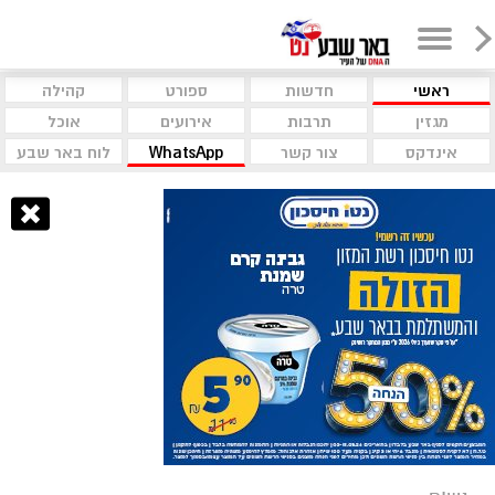
ראשי
חדשות
ספורט
קהילה
מגזין
תרבות
אירועים
אוכל
אינדקס
צור קשר
WhatsApp
לוח באר שבע