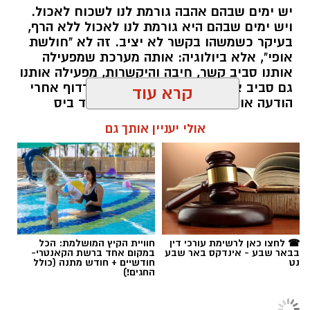
יש ימים שבהם אהבה גורמת לנו לשכוח לאכול.
ויש ימים שבהם היא גורמת לנו לאכול ללא הרף,
בעיקר כשמשהו בקשר לא יציב. זה לא "חולשת
אופי", אלא ביולוגיה: אותה מערכת שמפעילה
אותנו סביב קשר, חיבה והיקשרות, מפעילה אותנו
גם סביב אוכל. רק שהפעם, במקום לרדוף אחרי
הודעה או חיבוק, המוח רודף אחרי עוד ביס
ומחפש דרך מהירה להירגע.
קרא עוד
אלדה נתנאל / 09:38 23.07.26
אולי יעניין אותך גם
תגים:
הורמוני האהבה והשפעתם על התזונה
☎ לחצו כאן לרשימת עורכי דין
חוויית הקיץ המושלמת: הכל
בבאר שבע - אינדקס באר שבע
במקום אחד ברשת הקאנטרי-
נט
חודשיים + חודש מתנה (כולל
החגים!)