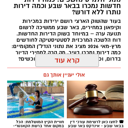
חדשות נמכרו בבאר שבע וכמה דירות
נותרו ללא דורש?
בעוד שהשוק הארצי רושם ירידות במכירות
וקיפאון במחירים, באר שבע ממשיכה לרשום
תנועה ערה – במיוחד בשוק הדירות החדשות.
דוח הלשכה המרכזית לסטטיסטיקה לחודשים
מרץ-מאי 2026 מציג את נתוני הנדל"ן המקומיים:
כמה דירות נמכרו בעיר, מה קרה למחירי הדיור
בדרום, וכמה דירות ממתינות עדיין לרוכשים?
קרא עוד
רותם שרון / 14:55 23.07.26
אולי יעניין אותך גם
תגים:
באר שבע
,
דירות
☎ לחצו כאן לרשימת עורכי דין
חוויית הקיץ המושלמת: הכל
בבאר שבע - אינדקס באר שבע
במקום אחד ברשת הקאנטרי-