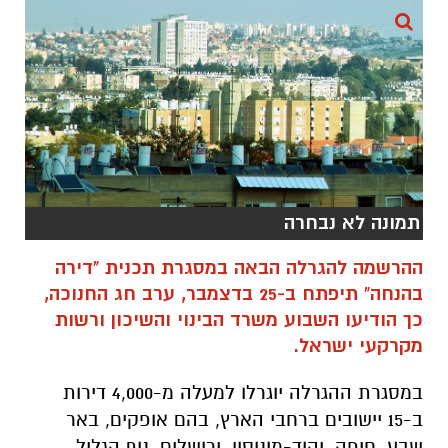
תמונה לא נבחרה
ההרשמה להגרלה הבאה במסגרת תכנית "דירה
בהנחה" תיפתח ב-25 בדצמבר, ערב חג החנוכה,
כך הודיעו השבוע משרד הבינוי והשיכון ורשות
מקרקעי ישראל.
במסגרת ההגרלה יוגרלו למעלה מ-4,000 דירות
ב-15 יישובים ברחבי הארץ, בהם אופקים, באר
שבע, חיפה, יהוד-מונוסון, ירושלים, נוף הגליל,