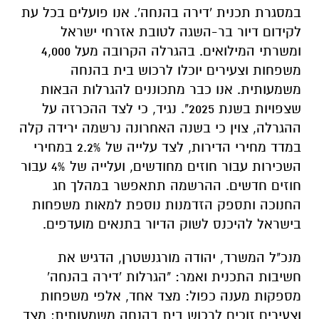
במסגרת תכנית 'דירה בהנחה'. אנו פועלים בכל עת
לקידום דיור בר-השגה לטובת אזרחי ישראל
ומשרתי המילואים. בהגרלה הקרובה מעל 4,000
משפחות וצעירים יוכלו לרכוש בית בהנחה
משמעותית. אנו כבר מתכוננים להגרלות הבאות
שצפויות בשנת 2025". נגיד, כי לצד ההכרזה על
ההגרלה, צוין כי בשנה האחרונה נרשמה ירידה קלה
במדד מחירי הדירות, לצד עלייה של 2.2% במחירי
השכירות עבור חוזים מחודשים, ועלייה של 4% עבור
חוזים חדשים. ההרשמה תתאפשר במהלך חג
החנוכה ותספק הזדמנות נוספת למאות משפחות
בישראל להיכנס לשוק הדיור בתנאים מועדפים.
מנכ"ל המשרד, יהודה מורגנשטרן, הדגיש את
חשיבות התכנית ואמר: "הגרלות 'דירה בהנחה'
מספקות מענה כפול: מצד אחד, אלפי משפחות
וצעירים זוכים לרכוש בית בהנחה משמעותית; מצד