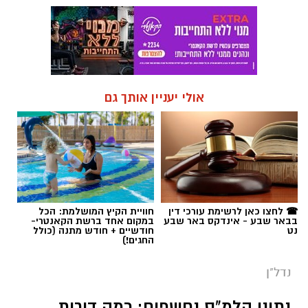
אולי יעניין אותך גם
☎ לחצו כאן לרשימת עורכי דין
חוויית הקיץ המושלמת: הכל
בבאר שבע - אינדקס באר שבע
במקום אחד ברשת הקאנטרי-
נט
חודשיים + חודש מתנה (כולל
החגים!)
נדל"ן
נתוני הלמ"ס נחשפים: כמה דירות