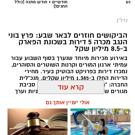
נט
חודשיים + חודש מתנה (כולל
החגים!)
נדל"ן
הביקושים חוזרים לבאר שבע: פרץ בוני
הנגב מכרה 5 דירות בשכונת הפארק
ב-8.5 מיליון שקל
באירוע מכירות מיוחד שנערך בסוף השבוע עבור
עמיתי ארגון המורים וקרנות השוטרים והסוהרים,
שכונה ה'. צילום: כרמל קיסרי
נמכרו דירות בפרויקט הבוטיק בעיר. מחירי
הדירות החלו ב-1.385 מיליון שקלים. מנכ"לית
החברה: "רוכשי הדירות כיום מבקשים סביבת
שוק הנדל"ן הישראלי ממשיך להציג סימני האטה
מגורים שמספקת חיים פעילים, קהילתיות וערך
והתקררות כללית, כאשר ברמה הארצית נרשמה
מוסף".
קרא עוד
צניחה של כ-10.6% בהיקף מכירת הדירות וירידה
שנתית של 2% במדד המחירים. עם זאת, התמונה
רותם שרון / 18:00 08.07.26
אולי יעניין אותך גם
המקומית בבאר שבע משקפת מגמות מרתקות של
ביקושים נקודתיים, בעיקר בגזרת הדירות
החדשות.