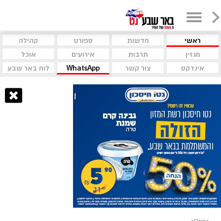
ראשי
חדשות
ספורט
קהילה
מגזין
תרבות
אירועים
אוכל
אינדקס
צור קשר
WhatsApp
לוח באר שבע