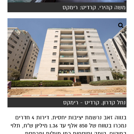
משה קהירי. קרדיט: רימקס
נחל קדרון. קרדיט - רימקס
בנווה זאב נרשמת יציבות יחסית. דירות 4 חדרים
נמכרו בטווח של 850 אלף עד 1.36 מיליון ש"ח, תלוי
במיקום, קומה ותוספות כמו מעלית ומרפסת.