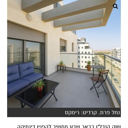
נחל פרת. קרדיט: רימקס
שוק הנדל"ן בבאר שבע ממשיך להפגין דינמיקה