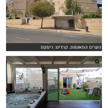
הערים התאומות. קרדיט: רימקס