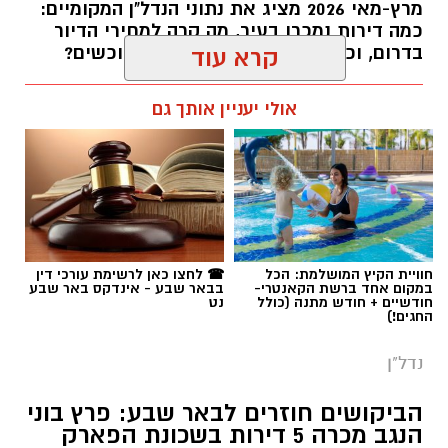
מרץ-מאי 2026 מציג את נתוני הנדל"ן המקומיים:
כמה דירות נמכרו בעיר, מה קרה למחירי הדיור
בדרום, וכמה דירות ממתינות עדיין לרוכשים?
קרא עוד
רותם שרון / 14:55 23.07.26
אולי יעניין אותך גם
תגים:
באר שבע
,
דירות
חוויית הקיץ המושלמת: הכל
☎ לחצו כאן לרשימת עורכי דין
במקום אחד ברשת הקאנטרי-
בבאר שבע - אינדקס באר שבע
חודשיים + חודש מתנה (כולל
נט
החגים!)
נדל"ן
הביקושים חוזרים לבאר שבע: פרץ בוני
הנגב מכרה 5 דירות בשכונת הפארק