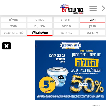
ראשי
חדשות
ספורט
קהילה
מגזין
תרבות
אירועים
אוכל
אינדקס
צור קשר
WhatsApp
לוח באר שבע