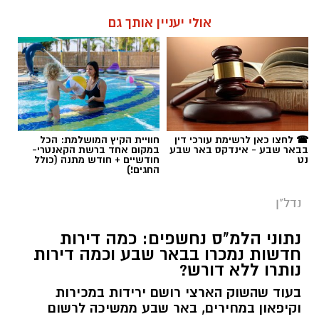
אולי יעניין אותך גם
☎ לחצו כאן לרשימת עורכי דין
חוויית הקיץ המושלמת: הכל
בבאר שבע - אינדקס באר שבע
במקום אחד ברשת הקאנטרי-
נט
חודשיים + חודש מתנה (כולל
החגים!)
נדל"ן
נתוני הלמ"ס נחשפים: כמה דירות
חדשות נמכרו בבאר שבע וכמה דירות
נותרו ללא דורש?
בעוד שהשוק הארצי רושם ירידות במכירות
וקיפאון במחירים, באר שבע ממשיכה לרשום