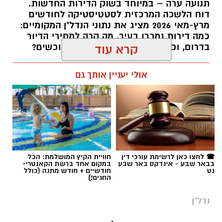
תנועה ערה – במיוחד בשוק הדירות החדשות.
דוח הלשכה המרכזית לסטטיסטיקה לחודשים
מרץ-מאי 2026 מציג את נתוני הנדל"ן המקומיים:
כמה דירות נמכרו בעיר, מה קרה למחירי הדיור
בדרום, וכמה דירות ממתינות עדיין לרוכשים?
קרא עוד
רותם שרון / 14:55 23.07.26
אולי יעניין אותך גם
תגים:
באר שבע
,
דירות
☎ לחצו כאן לרשימת עורכי דין
חוויית הקיץ המושלמת: הכל
בבאר שבע - אינדקס באר שבע
במקום אחד ברשת הקאנטרי-
נט
חודשיים + חודש מתנה (כולל
החגים!)
נדל"ן