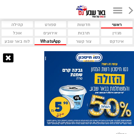
ראשי
חדשות
ספורט
קהילה
מגזין
תרבות
אירועים
אוכל
אינדקס
צור קשר
WhatsApp
לוח באר שבע