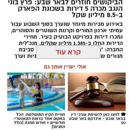
הביקושים חוזרים לבאר שבע: פרץ בוני
הנגב מכרה 5 דירות בשכונת הפארק
ב-8.5 מיליון שקל
באירוע מכירות מיוחד שנערך בסוף השבוע עבור
עמיתי ארגון המורים וקרנות השוטרים והסוהרים,
שכונה ה'. צילום: כרמל קיסרי
נמכרו דירות בפרויקט הבוטיק בעיר. מחירי
הדירות החלו ב-1.385 מיליון שקלים. מנכ"לית
החברה: "רוכשי הדירות כיום מבקשים סביבת
שוק הנדל"ן הישראלי ממשיך להציג סימני האטה
מגורים שמספקת חיים פעילים, קהילתיות וערך
והתקררות כללית, כאשר ברמה הארצית נרשמה
מוסף".
קרא עוד
צניחה של כ-10.6% בהיקף מכירת הדירות וירידה
שנתית של 2% במדד המחירים. עם זאת, התמונה
רותם שרון / 18:00 08.07.26
אולי יעניין אותך גם
המקומית בבאר שבע משקפת מגמות מרתקות של
ביקושים נקודתיים, בעיקר בגזרת הדירות
החדשות.
פילוח הנתונים מעלה כי בבאר שבע נמכרו בשלושת
החודשים מרץ-מאי 2026 כ-556 דירות חדשות.
תגים:
פרץ בוני הנגב
מדובר בזינוק חד ומרשים של 56.8% בהשוואה
☎ לחצו כאן לרשימת עורכי דין
חוויית הקיץ המושלמת: הכל