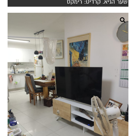
שער הגיא. קרדיט: רימקס