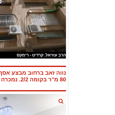
הרב עוזיאל. קרדיט - רימקס
נווה זאב ברחוב מבצע אסף
80 מ"ר בקומה 2/2.
נמכרה ב-815,000