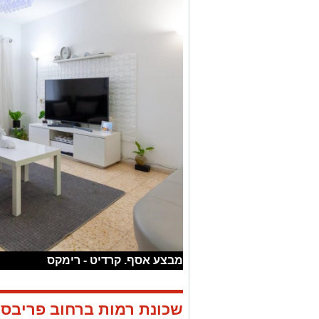
מבצע אסף. קרדיט - רימקס