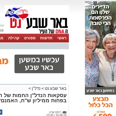
08 אוגוסט 2026 / 07:30
ראשי
חדשות
ספורט
קהילה
מג
עסקים
טיפים והמלצות
באר שבע נט
>
נדל"ן
>
עסקאות הנדל"ן החמות של ה
בפחות ממיליון ש"ח, האמנם?
רותם שרון
10.08.24 / 15:45