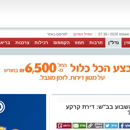
|
המייל האדום
|
לפרסום באתר
זין
נדל"ן
תרבות
תמוז
הקמפוס
רכילות
צרכנות
בריאו
שבוע בב"ש: דירת קרקע