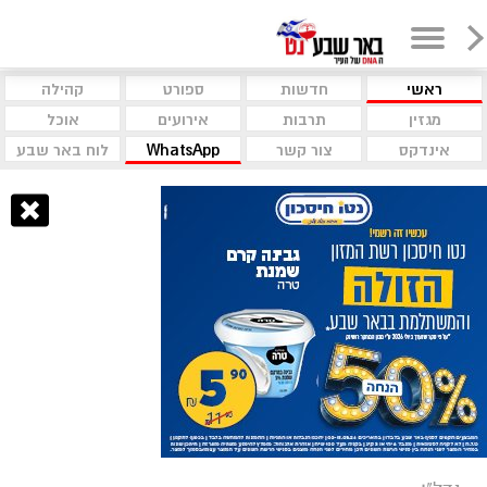
ראשי
חדשות
ספורט
קהילה
מגזין
תרבות
אירועים
אוכל
אינדקס
צור קשר
WhatsApp
לוח באר שבע