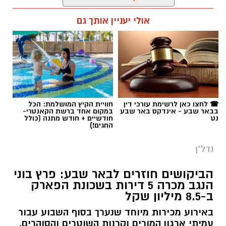
רותם שרון / 14:55 23.07.26
אולי יעניין אותך גם
תגים:
באר שבע
,
דירות
☎ לחצו כאן לרשימת עורכי דין
חוויית הקיץ המושלמת: הכל
בבאר שבע - אינדקס באר שבע
במקום אחד ברשת הקאנטרי-
נט
חודשיים + חודש מתנה (כולל
החגים!)
נדל"ן
הביקושים חוזרים לבאר שבע: פרץ בוני
הנגב מכרה 5 דירות בשכונת הפארק
ב-8.5 מיליון שקל
באירוע מכירות מיוחד שנערך בסוף השבוע עבור
עמיתי ארגון המורים וקרנות השוטרים והסוהרים,