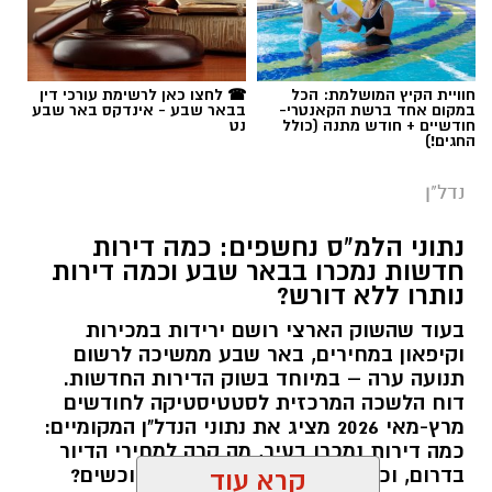
חוויית הקיץ המושלמת: הכל
☎ לחצו כאן לרשימת עורכי דין
במקום אחד ברשת הקאנטרי-
בבאר שבע - אינדקס באר שבע
חודשיים + חודש מתנה (כולל
נט
החגים!)
נדל"ן
נתוני הלמ"ס נחשפים: כמה דירות
חדשות נמכרו בבאר שבע וכמה דירות
נותרו ללא דורש?
בעוד שהשוק הארצי רושם ירידות במכירות
וקיפאון במחירים, באר שבע ממשיכה לרשום
תנועה ערה – במיוחד בשוק הדירות החדשות.
דוח הלשכה המרכזית לסטטיסטיקה לחודשים
מרץ-מאי 2026 מציג את נתוני הנדל"ן המקומיים:
כמה דירות נמכרו בעיר, מה קרה למחירי הדיור
בדרום, וכמה דירות ממתינות עדיין לרוכשים?
קרא עוד