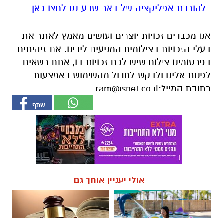
להורדת אפליקציה של באר שבע נט לחצו כאן
אנו מכבדים זכויות יוצרים ועושים מאמץ לאתר את
בעלי הזכויות בצילומים המגיעים לידינו. אם זיהיתים
בפרסומינו צילום שיש לכם זכויות בו, אתם רשאים
לפנות אלינו ולבקש לחדול מהשימוש באמצעות
כתובת המייל:
ram@isnet.co.il
אולי יעניין אותך גם