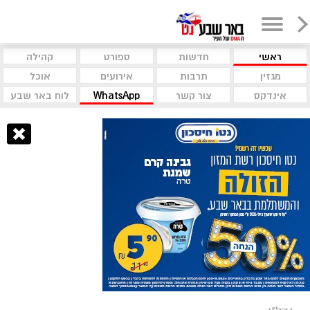
ראשי
חדשות
ספורט
קהילה
מגזין
תרבות
אירועים
אוכל
אינדקס
צור קשר
WhatsApp
לוח באר שבע