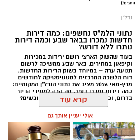
החגים!)
נדל"ן
נתוני הלמ"ס נחשפים: כמה דירות
חדשות נמכרו בבאר שבע וכמה דירות
נותרו ללא דורש?
בעוד שהשוק הארצי רושם ירידות במכירות
וקיפאון במחירים, באר שבע ממשיכה לרשום
תנועה ערה – במיוחד בשוק הדירות החדשות.
דוח הלשכה המרכזית לסטטיסטיקה לחודשים
מרץ-מאי 2026 מציג את נתוני הנדל"ן המקומיים:
כמה דירות נמכרו בעיר, מה קרה למחירי הדיור
בדרום, וכמה דירות ממתינות עדיין לרוכשים?
קרא עוד
רותם שרון / 14:55 23.07.26
אולי יעניין אותך גם