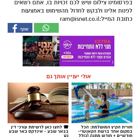
בפרסומינו צילום שיש לכם זכויות בו, אתם רשאים
לפנות אלינו ולבקש לחדול מהשימוש באמצעות
כתובת המייל:
ram@isnet.co.il
אולי יעניין אותך גם
חוויית הקיץ המושלמת: הכל
☎ לחצו כאן לרשימת עורכי דין
במקום אחד ברשת הקאנטרי-
בבאר שבע - אינדקס באר שבע
חודשיים + חודש מתנה (כולל
נט