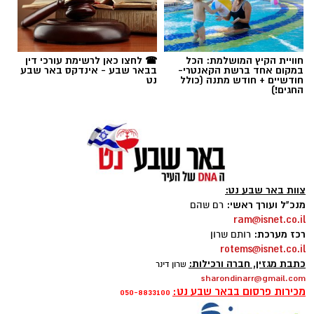
תגים:
באר שבע
,
דירות
חוויית הקיץ המושלמת: הכל
☎ לחצו כאן לרשימת עורכי דין
במקום אחד ברשת הקאנטרי-
בבאר שבע - אינדקס באר שבע
חודשיים + חודש מתנה (כולל
נט
החגים!)
צוות באר שבע נט:
מנכ"ל ועורך ראשי:
רם שהם
ram@isnet.co.il
רכז מערכת:
רותם שרון
שכונה ה'. צילום: כרמל קיסרי
rotems@isnet.co.il
כתבת מגזין, חברה ורכילות:
שרון דינר
שוק הנדל"ן הישראלי ממשיך להציג סימני האטה
sharondinarr@gmail.com
והתקררות כללית, כאשר ברמה הארצית נרשמה
מכירות פרסום בבאר שבע נט:
050-8833100
צניחה של כ-10.6% בהיקף מכירת הדירות וירידה