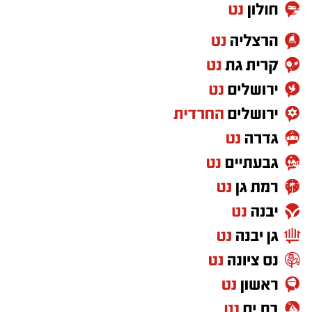
שבה נמכרו בעיר 118 דירות חדשות בלבד. נתון זה
ממקם את באר שבע גבוה ברשימת הערים
המבוקשות לרכישת דירות מקבלן.
לעומת זאת, בשוק הדירות מיד שנייה בבאר שבע
נרשמה מגמה הפוכה: בתקופה המדוברת נמכרו
בעיר כ-185 דירות יד שנייה, ירידה של 20.8% לעומת
התקופה הקודמת שבה נמכרו 233 דירות. יחד עם
זאת, באר שבע שומרת על מעמדה כאחד ממוקדי
המסחר המרכזיים ביד שנייה בארץ לצד ירושלים
וחיפה.
ברמת המאקרו האזורית, מחוז הדרום ממשיך להוות
מנוע מרכזי בשוק הדיור הארצי והוא אחראי על
כ-21.2% מסך הדירות שנמכרו בכלל הארץ
במרץ-מאי 2026, ואף מוביל במכירת דירות חדשות
(כ-24% מסך הדירות החדשות הארציות).