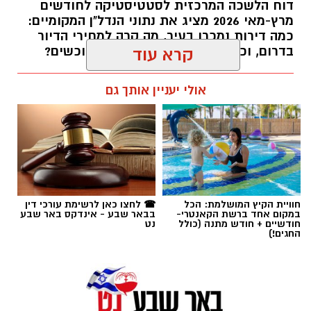
דוח הלשכה המרכזית לסטטיסטיקה לחודשים
מרץ-מאי 2026 מציג את נתוני הנדל"ן המקומיים:
כמה דירות נמכרו בעיר, מה קרה למחירי הדיור
בדרום, וכמה דירות ממתינות עדיין לרוכשים?
קרא עוד
רותם שרון / 14:55 23.07.26
אולי יעניין אותך גם
תגים:
באר שבע
,
דירות
חוויית הקיץ המושלמת: הכל
☎ לחצו כאן לרשימת עורכי דין
במקום אחד ברשת הקאנטרי-
בבאר שבע - אינדקס באר שבע
חודשיים + חודש מתנה (כולל
נט
החגים!)