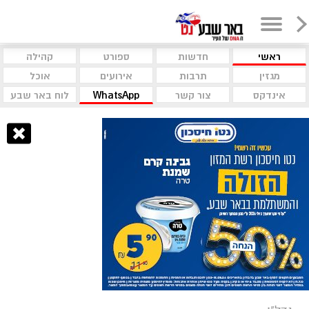
ראשי
חדשות
ספורט
קהילה
מגזין
תרבות
אירועים
אוכל
אינדקס
צור קשר
WhatsApp
לוח באר שבע