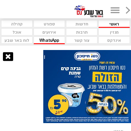
ראשי
חדשות
ספורט
קהילה
מגזין
תרבות
אירועים
אוכל
אינדקס
צור קשר
WhatsApp
לוח באר שבע