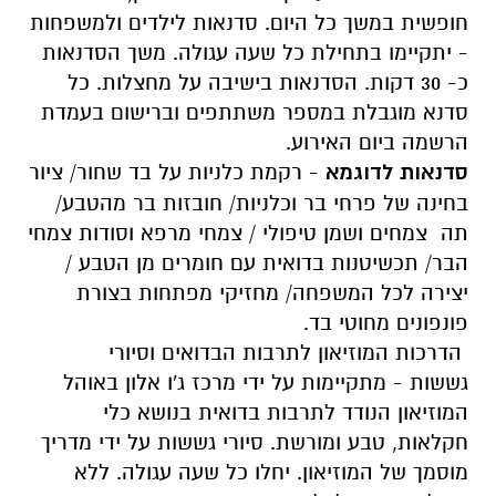
חופשית במשך כל היום. סדנאות לילדים ולמשפחות
- יתקיימו בתחילת כל שעה עגולה. משך הסדנאות
כ- 30 דקות. הסדנאות בישיבה על מחצלות. כל
סדנא מוגבלת במספר משתתפים וברישום בעמדת
הרשמה ביום האירוע.
סדנאות לדוגמא
- רקמת כלניות על בד שחור/ ציור
בחינה של פרחי בר וכלניות/ חובזות בר מהטבע/
תה צמחים ושמן טיפולי / צמחי מרפא וסודות צמחי
הבר/ תכשיטנות בדואית עם חומרים מן הטבע /
יצירה לכל המשפחה/ מחזיקי מפתחות בצורת
פונפונים מחוטי בד.
הדרכות המוזיאון לתרבות הבדואים וסיורי
גששות - מתקיימות על ידי מרכז ג'ו אלון באוהל
המוזיאון הנודד לתרבות בדואית בנושא כלי
חקלאות, טבע ומורשת. סיורי גששות על ידי מדריך
מוסמך של המוזיאון. יחלו כל שעה עגולה. ללא