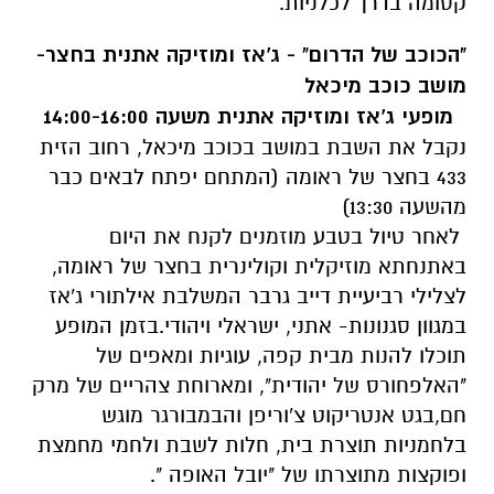
קסומה בדרך לכלניות.
"
הכוכב של הדרום" - ג'אז ומוזיקה אתנית בחצר-
מושב כוכב מיכאל
מופעי ג'אז ומוזיקה אתנית משעה 14:00-16:00
נקבל את השבת במושב בכוכב מיכאל, רחוב הזית
433 בחצר של ראומה (המתחם יפתח לבאים כבר
מהשעה 13:30)
לאחר טיול בטבע מוזמנים לקנח את היום
באתנחתא מוזיקלית וקולינרית בחצר של ראומה,
לצלילי רביעיית דייב גרבר המשלבת אילתורי ג'אז
במגוון סגנונות- אתני, ישראלי ויהודי.בזמן המופע
תוכלו להנות מבית קפה, עוגיות ומאפים של
"האלפחורס של יהודית", ומארוחת צהריים של מרק
חם,בגט אנטריקוט צ'וריפן והבמבורגר מוגש
בלחמניות תוצרת בית, חלות לשבת ולחמי מחמצת
ופוקצות מתוצרתו של "יובל האופה ".