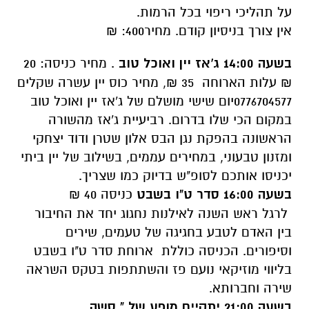
על תהליכי ריפוי בכל הרמות.
אין צורך בניסיון קודם. מחיר400: ₪
בשעה 14:00 ג'אז יין ואוכל טוב
. מחיר כניסה: 20
₪ עלות הארוחה 35 ₪, מחיר כוס יין עשרה שקלים
0776704577יום שישי מושלם של ג'אז יין ואוכל טוב
במקום הכי שלו בדרום. רביעיית ג'אז מהשורה
הראשונה בהפקת נגן הבס אלון שטרן ודוד יצחקי
ומזנון טבעוני, במחירים עממים, בשילוב של יין ביתי
יכניסו אותכם לסופ"ש בדיוק כמו שצריך.
בשעה 16:00 סדר ט"ו בשבט
כניסה 40 ₪
לרגל ראש השנה לאילנות נחגוג יחד את החיבור
בין האדם לטבע בחגיגה של טעמים, שירים
וסיפורים. הכניסה כוללת ארוחת סדר ט"ו בשבט
בליווי מוזיקאי נועם פז והשתתפות בטקס השראה
שירה וחברותא.
בשעה 21:00 יתקיים מופע של " סשה