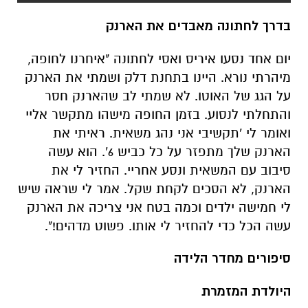
מיהרתי נורא. היינו בתחנת דלק ושמתי את הארנק
על הגג של האוטו. לא שמתי לב שהארנק חסר
והתחלתי לנסוע. בזמן החופה מישהו מתקשר אליי
ואומר לי 'תקשיבי אני נהג משאית. ראיתי את
הארנק שלך מתפזר על כל כביש 6'. הוא עשה
סיבוב עם המשאית ונסע אחריי. החזיר לי את
הארנק, לא הסכים לקחת שקל. אמר לי שראה שיש
לי חמישה ילדים וכמה בטח אני צריכה את הארנק
עשה הכל כדי להחזיר לי אותו. פשוט מדהים!".
סיפורים מחדר הלידה
היולדת המזמרת
איריס מספרת כי עד היום יילדה כ-20 אלף תינוקות.
בין הלידות הרבות, סיפרה איריס על מקרה משעשע
"הייתה יולדת שהגיעה אלינו ובמקום לקחת