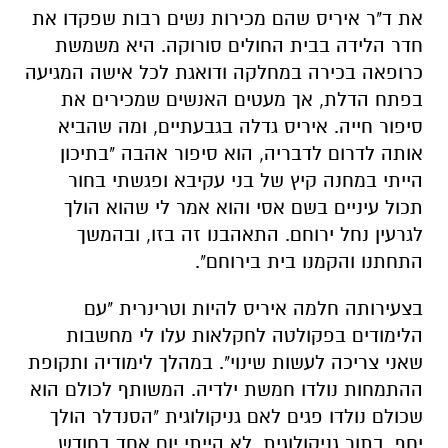
סיפור חייה. איריס גדלה בגבעתיים, ומה שהביא
אותה לדרום לדבריה, הוא סיפור אהבה "בתיכון
הייתי במחנה קיץ של בני עקיבא ופגשתי בחור
תכול עיניים בשם אסי והוא אמר לי שהוא הולך
לגרעין נחל ירוחם. התאהבנו זה בזו, ובהמשך
התחתנו והקמנו בית בירוחם".
בצעירותה חלמה איריס להיות וטרינרית "עם
הלימודים בפקולטה לחקלאות עלו לי מחשבות
שאני צריכה לעשות שינוי". במהלך לימודיה ותקופת
ההתמחות נולדו חמשת ילדיה. המשותף לכולם הוא
שכולם נולדו פגים לאם גניקולוגית "הסנדלר הולך
יחף, בתור גניקולוגית, לא הייתי יום אחד בחודש
תשיעי. הבן האמצעי שלי צור נולד בשבוע עשרים
ושבע, במשקל של 958 גרם, פחות משקית סוכר. זה
שיעור מאוד חשוב בתור רופא להיות בצד השני של