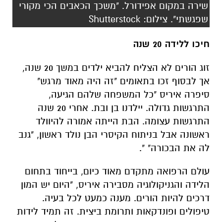
זוג הורים לא הצליח להביא ילדים במשך 20 שנה,
אך לבסוף זכו בתאומים "זה היה מאוד מרגש"
סיפרה איריס "כל המשפחה שלהם הגיעה,
התרגשות גדולה. יילדנו בן ובת. אחרי 20 שנה
התרגשות עצומה. הבת הייתה אמורה להיוולד
ראשונה אבל בניתוח הקיסרי הבן נולד ראשון, "גנב
לה את הבכורה" ".
עולם הרפואה מתקדם מאוד כיום, בייחוד בתחום
הלידה והגניקולוגיה מסבירה איריס, "היום יש המון
דרכים להיות הורים. מענה כמעט לכל בעיה.
טיפולים ופונדקאות ותרומת ביצית. זה תמיד לידות
מאוד מרגשות ועוצמתיות, חוויה אדירה להיות
שותפים לנס שכזה".
"אני יולדת עכשיו!"