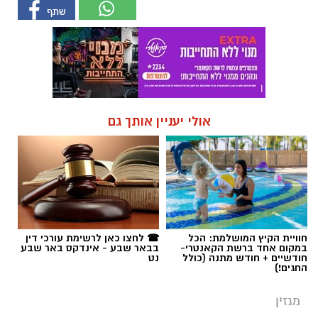
חוויית הקיץ המושלמת: הכל
☎ לחצו כאן לרשימת עורכי דין
במקום אחד ברשת הקאנטרי-
בבאר שבע - אינדקס באר שבע
חודשיים + חודש מתנה (כולל
נט
החגים!)
מגזין
זרעים של גבורה: הלוחם שנפל בקרב
על הבית והעגבנייה שנושאת את שמו
חקלאות אזור העוטף מספקת למעלה מ-70%
מהתוצרת החקלאית של ישראל, אפשר לומר
שזהו גם ציר הביטחון התזונתי שלנו. חג שבועות
הוא בהחלט נקודת זמן בלוח השנה העברי שעושה
כבוד לעבודת האדמה. אחד המשקים הוותיקים
והמשגשגים באזור הדרום הוא משק ממן ממושב