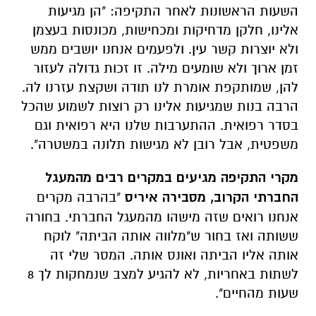
להן, שמותקפת אומרת לנו תודה ושקצת עזרנו לה.
הרבה בנות שמגיעות אלינו רק רוצות לשמוע שהכל
בסדר רפואית. ההתערבות שלנו היא רפואית וגם
משפטית, אבל רובן לא מגישות תלונה במשטרה".
מקרי התקיפה מגיעים במקרים רבים מהמעגל
החברתי הקרוב, מסבירה איריס
"בהרבה מקרים
אנחנו רואים שזה מישהו מהמעגל החברתי. בחורה
ששותה ואז בחור ש"מלווה אותה הביתה" לוקח
אותה אליו הביתה ואונס אותה. המסר שלי זה
לשתות באחריות, לא להגיע למצב שנמחקות לך 8
שעות מהחיים".
משאירה זמן לספורט
בזמן הפנוי שנותר לה נוהגת איריס לאפות, לבשל
ולהכין שוקולד, וגם משמשת כקפטן מכבי ירוחם