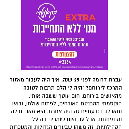
עברת דרומה לפני 25 שנה, איך היה לעבור מאזור
המרכז לירוחם?
"היה לי הלם תרבות
לטובה
מהאנשים בירוחם. חום עוטף ששבה אותי.
הוקסמתי מהכנסת האורחים, לפתוח שולחן, ובואו
ותאכלו. בגבעתיים זה היה אחרת. היא מאוד גדלה
ומתפתחת, אבל עד היום שומרים בה על
הקהילתיות. זה משהו שבערים הגדולות והמנוכרות
הולך ונעלם".
גם אילן, אחיה של איריס, עבר לירוחם "הוא היה
במחזור הראשון של ישיבת ההסדר בירוחם. אין