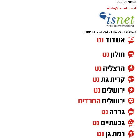
קצת רקע על טל ועל המשק המשפחתי
אורלי: "טל נולד במושב מבטחים, דור שלישי
למשפחת חקלאים. היה בן 38 בנופלו. יש לנו עוד
שני ילדים, אחים לטל - יניב, איש חיל-אוויר
בצבא-קבע, גר באשקלון ומור, נשואה, עובדת
בקיבוץ 'סעד' מתגוררת במושב 'שרשרת'. טל נולד
למשפחת חקלאים. הסבא, אביו של בעלי ציון, עלה
ממרוקו למושב והקים בו משק שהתפתח לתפארת
עם השנים, הוא היה גם חזן בבית הכנסת. בעלי ציון
המשיך אותו וטל המשיך את בעלי. טל היה נשוי
לענת ואב לשלושה ילדים (יונתן, יובל ומאיה) איש
משפחה למופת. בצבא הוא שירת כצנחן בגדוד 890
ומיד אחרי השירות השתלב במשק המשפחתי. עוד
כילד הוא אהב טבע, היה עולה על הטרקטור, מגיע
לעזור במשק, בבית האריזה, היה מאוד שורשי,