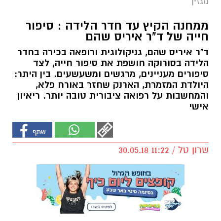
מגזין
ממחנה הקיץ עד חדר הלידה : סיפור
חייה של ד"ר איריס שהם
ד"ר איריס שהם, גניקולוגית ורופאה בכירה בחדר
הלידה בסורוקה חושפת את סיפור חייה, לצד
סיפורים מעניינים, מרגשים ומשעשעים. בין היתר:
היולדת המזמרת, הארנק שחזר באורח פלא,
והמחשבות על רפואה ציבורית טובה יותר. ריאיון
אישי
שרון טל / 11:22 30.05.18
את ד"ר איריס שהם מכירות נשים רבות שפקדו את
חדר הלידה בבית החולים סורוקה. היא משמשת
כרופאה בכירה במחלקה ודואגת לכל אישה המגיעה
בפתח הדלת, אך מעטים האנשים שמכירים את