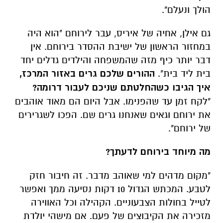
דבר יותר כיף מזה שהמשפחה והילדים גדלים יחד
בית ליד בית".
ההורים שלכם גרים באזור המרכז,
איך הגיבו כשהחלטתם שניכם לעבור דרומה?
"לקח זמן עד שהפנימו. אבל היום הם מאוד אוהבים
את ירוחם וגאים שאנחנו גרים שם. הפכו לשגרירים
של ירוחם".
מה מיוחד בירוחם לדעתך?
"מקום מדהים למי שאוהב מדבר. זה חיבור חזק
לטבע. המכתש הגדול 10 דקות נסיעה ממך ואפשר
לטייל בחולות הצבעוניים. הקהילה וכל האווירה
מזכירה את הקיבוצים של פעם. אם מישהי יולדת
מכינים לה סירים שבועיים. ממש יש רשימה,
מתקבצים ומכינים לה אוכל. זה דברים שכמעט
חלפו מן העולם. בעלי אסי אומר 'ירוחם זה המקום
הכי טוב לגור בארץ, אבל עדיף שלא כולם ידעו