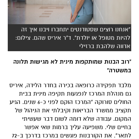
להיות מטופל או יולדת". ד"ר איריס שהם. צילום:
אדווה שלהבת ברזילי
"רוב הבנות שמותקפות מינית לא מגישות תלונה
במשטרה"
מלבד תפקידה כרופאה בכירה בחדר הלידה, איריס
גם מנהלת המרכז לנפגעות תקיפה מינית בבית
החולים סורוקה "המרכז הוקם לפני כ-6 שנים. הגיע
תקציב ממשרד הבריאות וקיבלתי את הניהול של
המקום. עבודה שלא דומה לשום דבר שעשיתי
בחיים שלי. משפיעה עליך ברמות שאי אפשר
לתאר". את הקורבנות פוגשים במרכז בדרכך ב-72
השעות הראשונות לאחר התקיפה: "הן מגיעות
אלינו, חלקן מדחיקות ומכחישות, מכונסות בעצמן
ולא יוצרות קשר עין. ולפעמים אנחנו יושבים ממש
זמן ארוך ולא שומעים מילה. זו זכות גדולה לעזור