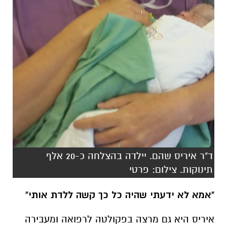
ד"ר איריס שהם. יילדה בהצלחה כ-20 אלף
תינוקות. צילום: פרטי
"אמא לא ידעתי שהיה כל כך קשה ללדת אותי"
איריס היא גם מרצה בפקולטה לרפואה ומעבירה
בין היתר קורס בשם "תקשורת רופא-חולה" "אנחנו
רוצים שסטודנטים יתחברו ויבינו איך זה להיות
מטופל או יולדת. ללמוד להקשיב למטופלים שלהם.
השיא של הלימוד זה שבוע שבו הם מתלווים ללידה