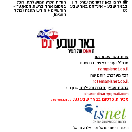
מנכ"ל ועורך ראשי:
רם שהם
ram@isnet.co.il
רכז מערכת:
רותם שרון
תגים:
טל ממן
rotems@isnet.co.il
כתבת מגזין, חברה ורכילות:
שרון דינר
sharondinarr@gmail.com
מכירות פרסום בבאר שבע נט:
050-8833100
פרסום ברשת ישראל נט - אלדה נתנאל
050-7870908
elda@isnet.co.il
קבוצת התקשורת ומקומוני הרשת:
קרדיט: צילום פרטי