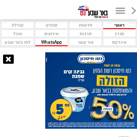
ראשי
חדשות
ספורט
קהילה
מגזין
תרבות
אירועים
אוכל
אינדקס
צור קשר
WhatsApp
לוח באר שבע